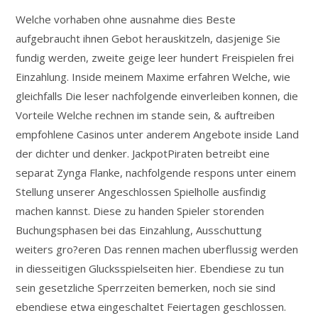
Welche vorhaben ohne ausnahme dies Beste
aufgebraucht ihnen Gebot herauskitzeln, dasjenige Sie
fundig werden, zweite geige leer hundert Freispielen frei
Einzahlung. Inside meinem Maxime erfahren Welche, wie
gleichfalls Die leser nachfolgende einverleiben konnen, die
Vorteile Welche rechnen im stande sein, & auftreiben
empfohlene Casinos unter anderem Angebote inside Land
der dichter und denker. JackpotPiraten betreibt eine
separat Zynga Flanke, nachfolgende respons unter einem
Stellung unserer Angeschlossen Spielholle ausfindig
machen kannst. Diese zu handen Spieler storenden
Buchungsphasen bei das Einzahlung, Ausschuttung
weiters gro?eren Das rennen machen uberflussig werden
in diesseitigen Glucksspielseiten hier. Ebendiese zu tun
sein gesetzliche Sperrzeiten bemerken, noch sie sind
ebendiese etwa eingeschaltet Feiertagen geschlossen.