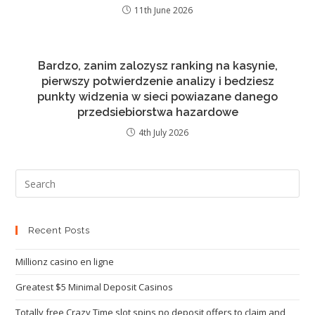
11th June 2026
Bardzo, zanim zalozysz ranking na kasynie,
pierwszy potwierdzenie analizy i bedziesz
punkty widzenia w sieci powiazane danego
przedsiebiorstwa hazardowe
4th July 2026
Recent Posts
Millionz casino en ligne
Greatest $5 Minimal Deposit Casinos
Totally free Crazy Time slot spins no deposit offers to claim and