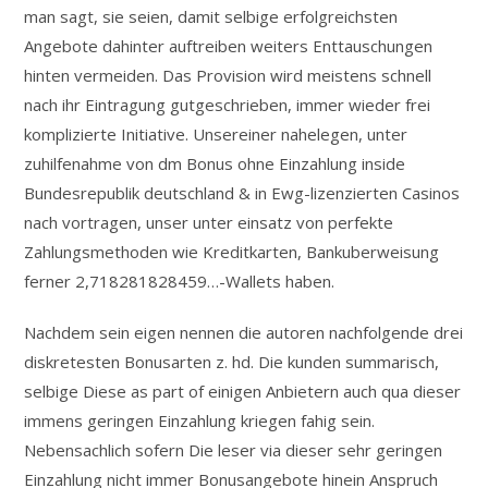
man sagt, sie seien, damit selbige erfolgreichsten
Angebote dahinter auftreiben weiters Enttauschungen
hinten vermeiden. Das Provision wird meistens schnell
nach ihr Eintragung gutgeschrieben, immer wieder frei
komplizierte Initiative. Unsereiner nahelegen, unter
zuhilfenahme von dm Bonus ohne Einzahlung inside
Bundesrepublik deutschland & in Ewg-lizenzierten Casinos
nach vortragen, unser unter einsatz von perfekte
Zahlungsmethoden wie Kreditkarten, Bankuberweisung
ferner 2,718281828459…-Wallets haben.
Nachdem sein eigen nennen die autoren nachfolgende drei
diskretesten Bonusarten z. hd. Die kunden summarisch,
selbige Diese as part of einigen Anbietern auch qua dieser
immens geringen Einzahlung kriegen fahig sein.
Nebensachlich sofern Die leser via dieser sehr geringen
Einzahlung nicht immer Bonusangebote hinein Anspruch