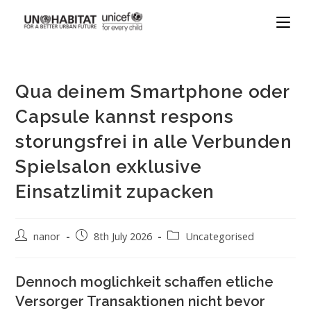
Qua deinem Smartphone oder
Capsule kannst respons
storungsfrei in alle Verbunden
Spielsalon exklusive
Einsatzlimit zupacken
nanor
8th July 2026
Uncategorised
Dennoch moglichkeit schaffen etliche
Versorger Transaktionen nicht bevor