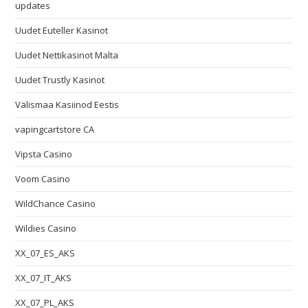
updates
Uudet Euteller Kasinot
Uudet Nettikasinot Malta
Uudet Trustly Kasinot
Välismaa Kasiinod Eestis
vapingcartstore CA
Vipsta Casino
Voom Casino
WildChance Casino
Wildies Casino
XX_07_ES_AKS
XX_07_IT_AKS
XX_07_PL_AKS