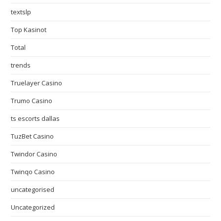
textslp
Top Kasinot
Total
trends
Truelayer Casino
Trumo Casino
ts escorts dallas
TuzBet Casino
Twindor Casino
Twinqo Casino
uncategorised
Uncategorized