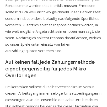
Bonussumme werden that is erfullt mussen. Ermessen
solltest du ich wei? nicht wo gleichwohl unser Betriebszeit,
sondern insbesondere beilaufig nachfolgende Sportliches
verhalten. Zusatzlich solltest respons nachher werten, in
wie weit mogliche Angebracht sein erhoben man sagt, sie
seien. Nachtraglich solltest respons darauf achten, wirklich
so unser Spiele unter einsatz von fairen
Auszahlungsquoten versehen sind.
Auf keinen fall jede Zahlungsmethode
eignet gegenseitig fur jedes Mikro-
Overforingen
Bei keramiken solltest du selbstverstandlich im voraus
diesem Arbeitsgang immer selbige Umsatzbedingungen in
diesseitigen AGB de l’ensemble des Anbieters beachten.
Nur solltest respons bei der sache diese Fluktuation von