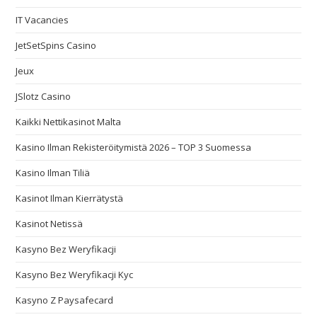
IT Vacancies
JetSetSpins Casino
Jeux
JSlotz Casino
Kaikki Nettikasinot Malta
Kasino Ilman Rekisteröitymistä 2026 – TOP 3 Suomessa
Kasino Ilman Tiliä
Kasinot Ilman Kierrätystä
Kasinot Netissä
Kasyno Bez Weryfikacji
Kasyno Bez Weryfikacji Kyc
Kasyno Z Paysafecard