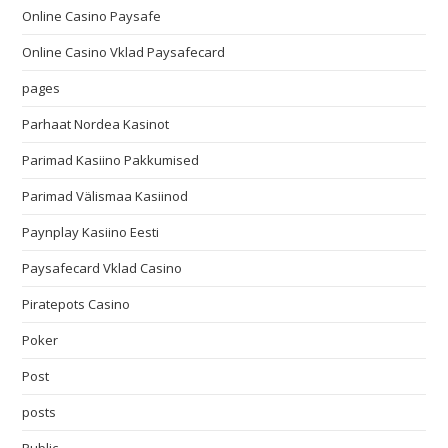
Online Casino Paysafe
Online Casino Vklad Paysafecard
pages
Parhaat Nordea Kasinot
Parimad Kasiino Pakkumised
Parimad Välismaa Kasiinod
Paynplay Kasiino Eesti
Paysafecard Vklad Casino
Piratepots Casino
Poker
Post
posts