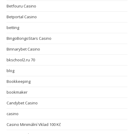
Betfouru Casino
Betportal Casino
betting
BingoBongoStars Casino
Binnarybet Casino
bkschool2.ru 70
blog
Bookkeeping
bookmaker
Candybet Casino
casino
Casino Minimální Vklad 100 Kč