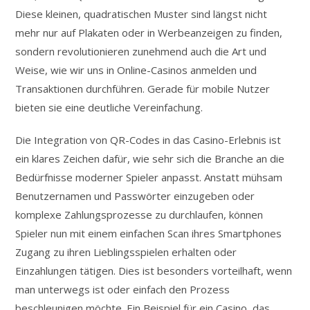
Diese kleinen, quadratischen Muster sind längst nicht
mehr nur auf Plakaten oder in Werbeanzeigen zu finden,
sondern revolutionieren zunehmend auch die Art und
Weise, wie wir uns in Online-Casinos anmelden und
Transaktionen durchführen. Gerade für mobile Nutzer
bieten sie eine deutliche Vereinfachung.
Die Integration von QR-Codes in das Casino-Erlebnis ist
ein klares Zeichen dafür, wie sehr sich die Branche an die
Bedürfnisse moderner Spieler anpasst. Anstatt mühsam
Benutzernamen und Passwörter einzugeben oder
komplexe Zahlungsprozesse zu durchlaufen, können
Spieler nun mit einem einfachen Scan ihres Smartphones
Zugang zu ihren Lieblingsspielen erhalten oder
Einzahlungen tätigen. Dies ist besonders vorteilhaft, wenn
man unterwegs ist oder einfach den Prozess
beschleunigen möchte. Ein Beispiel für ein Casino, das