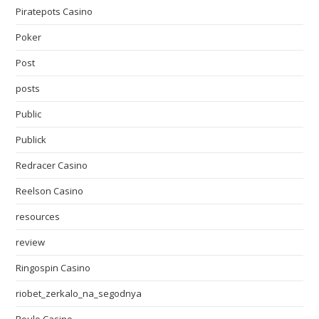
Piratepots Casino
Poker
Post
posts
Public
Publick
Redracer Casino
Reelson Casino
resources
review
Ringospin Casino
riobet_zerkalo_na_segodnya