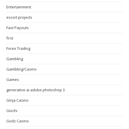
Entertainment
escort projects
Fast Payouts
first
Forex Trading
Gambling
Gambling/Casino
Games
generative ai adobe photoshop 3
Ginja Casino
Giochi
Godz Casino