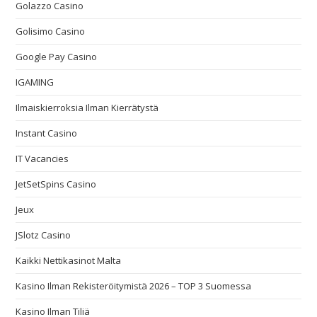
Golazzo Casino
Golisimo Casino
Google Pay Casino
IGAMING
Ilmaiskierroksia Ilman Kierrätystä
Instant Casino
IT Vacancies
JetSetSpins Casino
Jeux
JSlotz Casino
Kaikki Nettikasinot Malta
Kasino Ilman Rekisteröitymistä 2026 – TOP 3 Suomessa
Kasino Ilman Tiliä