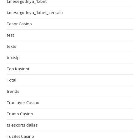
t.mesegodnya_1xbet
t.mesegodnya_1xbet_zerkalo
Tesor Casino
test
texts
textslp
Top Kasinot
Total
trends
Truelayer Casino
Trumo Casino
ts escorts dallas
TuzBet Casino