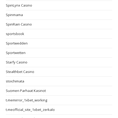
SpinLynx Casino
Spinmama
SpinRain Casino
sportsbook
Sportwedden
Sportwetten
Starfy Casino
Stealthbet Casino
stoichimata
Suomen Parhaat Kasinot
t.memirror_1xbet_working
t.meofficial_site_1xbet_zerkalo