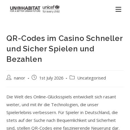
QR-Codes im Casino Schneller
und Sicher Spielen und
Bezahlen
nanor
1st July 2026
Uncategorised
Die Welt des Online-Glücksspiels entwickelt sich rasant
weiter, und mit ihr die Technologien, die unser
Spielerlebnis verbessern. Für Spieler in Deutschland, die
stets auf der Suche nach Bequemlichkeit und Sicherheit
sind, stellen QR-Codes eine faszinierende Neuerung dar.