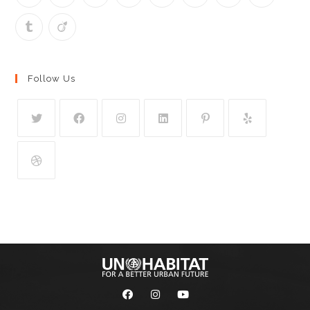
Follow Us