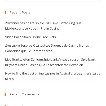
Recent Posts
20 winner casino Freispiele Exklusive Einzahlung Qua
Maklercourtage Kode Im Platin Casino
Video Poker Kiwis Online Free Slots
¡Descubre Tesoros Ocultos! Los 5 Juegos de Casino Menos
Conocidos que Te Sorprenderán
Mobilfunktelefon Zahlung Spielbank Angeschlossen Spielbank
billybets Online-Casino Qua Taschentelefon Bezahlen
How to find the best online casinos in Australia: a beginner’s guide
to real
Recent Comments