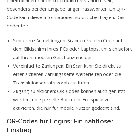
einem kleinen Touchscreen kann umständlich sein,
besonders bei der Eingabe langer Passwörter. Ein QR-
Code kann diese Informationen sofort übertragen. Das
bedeutet:
Schnellere Anmeldungen: Scannen Sie den Code auf
dem Bildschirm Ihres PCs oder Laptops, um sich sofort
auf Ihrem mobilen Gerät anzumelden.
Vereinfachte Zahlungen: Ein Scan kann Sie direkt zu
einer sicheren Zahlungsseite weiterleiten oder die
Transaktionsdetails vorab ausfüllen.
Zugang zu Aktionen: QR-Codes können auch genutzt
werden, um spezielle Boni oder Freispiele zu
aktivieren, die nur für mobile Nutzer gedacht sind.
QR-Codes für Logins: Ein nahtloser
Einstieg