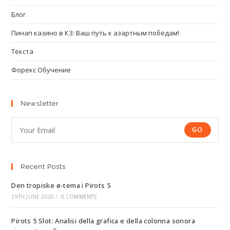
Блог
Пинап казино в КЗ: Ваш путь к азартным победам!
Текста
Форекс Обучение
Newsletter
GO
Recent Posts
Den tropiske ø-tema i Pirots 5
29TH JUNE 2026
/
0 COMMENTS
Pirots 5 Slot: Analisi della grafica e della colonna sonora