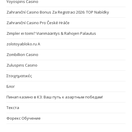
Yoyospins Casino
Zahraniční Casino Bonus Za Registraci 2026: TOP Nabídky
Zahraniční Casino Pro České Hráče
Zimpler ei toimi? Vianmääritys & Rahojen Palautus
zolotoyabloko.ru A
Zombillion Casino
Zuluspins Casino
Στοιχηματικές
Блог
Пинап казино в КЗ: Ваш путь к азартным победам!
Текста
Форекс Обучение