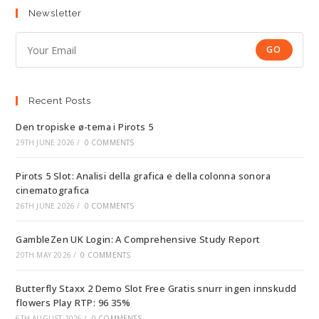
Newsletter
GO
Recent Posts
Den tropiske ø-tema i Pirots 5
29TH JUNE 2026
/
0 COMMENTS
Pirots 5 Slot: Analisi della grafica e della colonna sonora
cinematografica
26TH JUNE 2026
/
0 COMMENTS
GambleZen UK Login: A Comprehensive Study Report
20TH MAY 2026
/
0 COMMENTS
Butterfly Staxx 2 Demo Slot Free Gratis snurr ingen innskudd
flowers Play RTP: 96 35%
6TH AUGUST 2026
/
0 COMMENTS