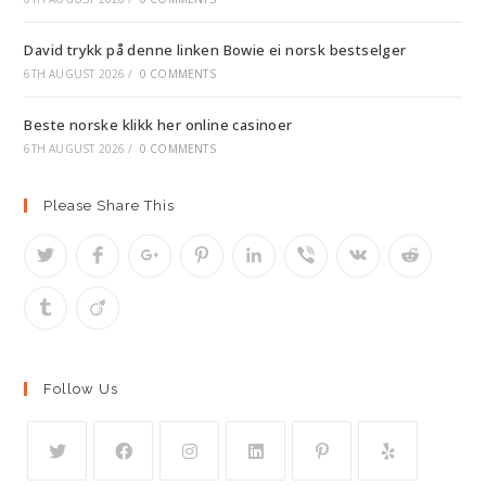
David trykk på denne linken Bowie ei norsk bestselger
6TH AUGUST 2026
/
0 COMMENTS
Beste norske klikk her online casinoer
6TH AUGUST 2026
/
0 COMMENTS
Please Share This
Follow Us