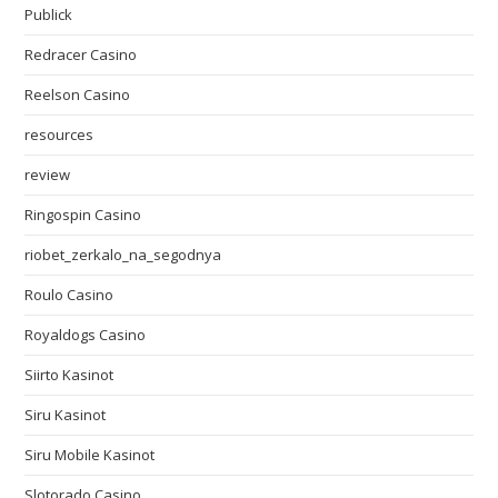
Publick
Redracer Casino
Reelson Casino
resources
review
Ringospin Casino
riobet_zerkalo_na_segodnya
Roulo Casino
Royaldogs Casino
Siirto Kasinot
Siru Kasinot
Siru Mobile Kasinot
Slotorado Casino