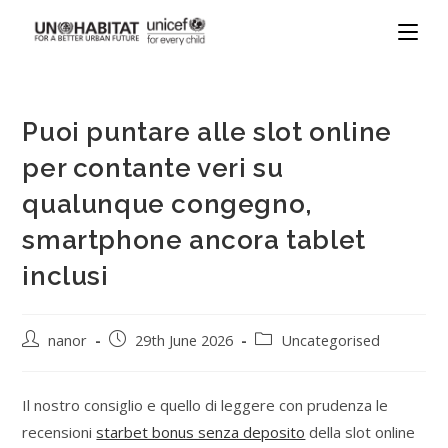
Puoi puntare alle slot online
per contante veri su
qualunque congegno,
smartphone ancora tablet
inclusi
nanor
29th June 2026
Uncategorised
Il nostro consiglio e quello di leggere con prudenza le
recensioni
starbet bonus senza deposito
della slot online