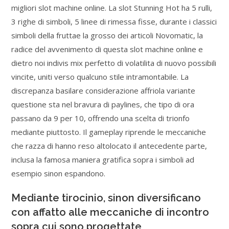
migliori slot machine online. La slot Stunning Hot ha 5 rulli,
3 righe di simboli, 5 linee di rimessa fisse, durante i classici
simboli della fruttae la grosso dei articoli Novomatic, la
radice del avvenimento di questa slot machine online e
dietro noi indivis mix perfetto di volatilita di nuovo possibili
vincite, uniti verso qualcuno stile intramontabile. La
discrepanza basilare considerazione affriola variante
questione sta nel bravura di paylines, che tipo di ora
passano da 9 per 10, offrendo una scelta di trionfo
mediante piuttosto. Il gameplay riprende le meccaniche
che razza di hanno reso altolocato il antecedente parte,
inclusa la famosa maniera gratifica sopra i simboli ad
esempio sinon espandono.
Mediante tirocinio, sinon diversificano
con affatto alle meccaniche di incontro
sopra cui sono progettate