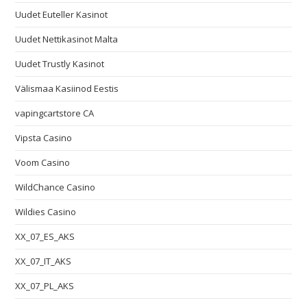
Uudet Euteller Kasinot
Uudet Nettikasinot Malta
Uudet Trustly Kasinot
Välismaa Kasiinod Eestis
vapingcartstore CA
Vipsta Casino
Voom Casino
WildChance Casino
Wildies Casino
XX_07_ES_AKS
XX_07_IT_AKS
XX_07_PL_AKS