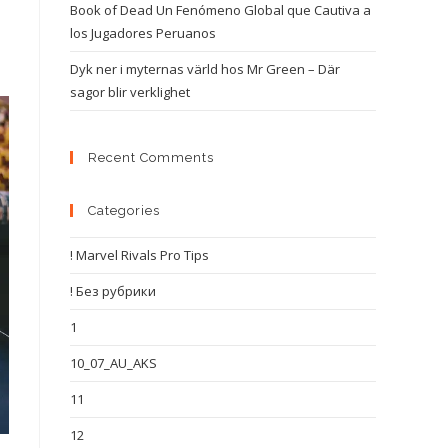
Book of Dead Un Fenómeno Global que Cautiva a
los Jugadores Peruanos
Dyk ner i myternas värld hos Mr Green – Där
sagor blir verklighet
Recent Comments
Categories
! Marvel Rivals Pro Tips
! Без рубрики
1
10_07_AU_AKS
11
12