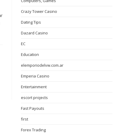
Computers, Games
Crazy Tower Сasino
ar
Dating Tips
l
Dazard Casino
EC
Education
elemporiodelvw.com.ar
Emperia Casino
Entertainment
escort projects
Fast Payouts
first
Forex Trading