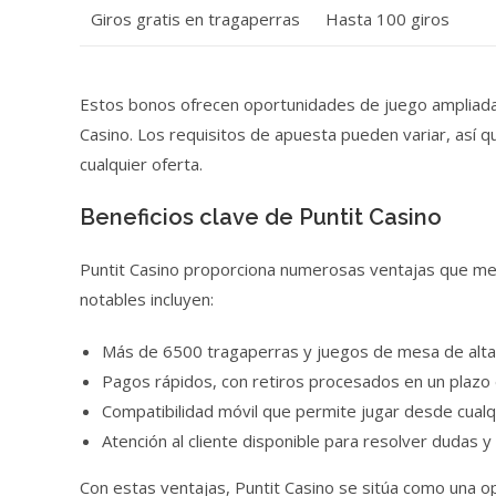
Giros gratis en tragaperras
Hasta 100 giros
Estos bonos ofrecen oportunidades de juego ampliadas
Casino. Los requisitos de apuesta pueden variar, así 
cualquier oferta.
Beneficios clave de Puntit Casino
Puntit Casino proporciona numerosas ventajas que mejo
notables incluyen:
Más de 6500 tragaperras y juegos de mesa de alta 
Pagos rápidos, con retiros procesados en un plazo 
Compatibilidad móvil que permite jugar desde cualqu
Atención al cliente disponible para resolver dudas 
Con estas ventajas, Puntit Casino se sitúa como una o