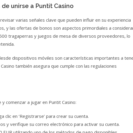
 de unirse a Puntit Casino
revisar varias señales clave que pueden influir en su experiencia
os, y las ofertas de bonos son aspectos primordiales a considera
6500 tragaperras y juegos de mesa de diversos proveedores, lo
etenida.
d desde dispositivos móviles son características importantes a ten
it Casino también asegura que cumple con las regulaciones
 y comenzar a jugar en Puntit Casino:
ga clic en ‘Registrarse’ para crear su cuenta.
 y verifique su correo electrónico para activar su cuenta.
 EUR utilizando uno de los métodos de pago disponibles.