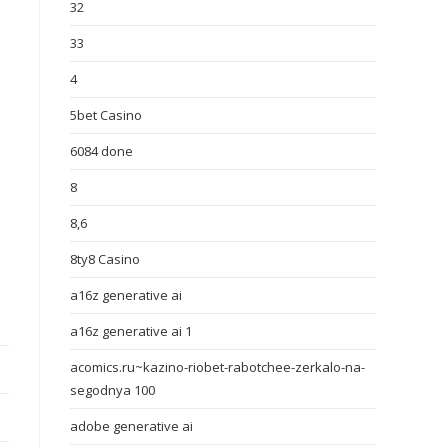
32
33
4
5bet Casino
6084 done
8
8,6
8ty8 Casino
a16z generative ai
a16z generative ai 1
acomics.ru~kazino-riobet-rabotchee-zerkalo-na-
segodnya 100
adobe generative ai