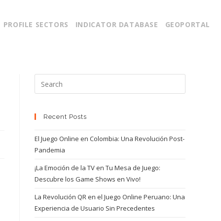
PROFILE SECTORS
INDICATOR DATABASE
GEOPORTAL
Recent Posts
El Juego Online en Colombia: Una Revolución Post-
Pandemia
¡La Emoción de la TV en Tu Mesa de Juego:
Descubre los Game Shows en Vivo!
La Revolución QR en el Juego Online Peruano: Una
Experiencia de Usuario Sin Precedentes