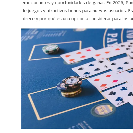
emocionantes y oportunidades de ganar. En 2026, Punti
de juegos y atractivos bonos para nuevos usuarios. E
ofrece y por qué es una opción a considerar para los a