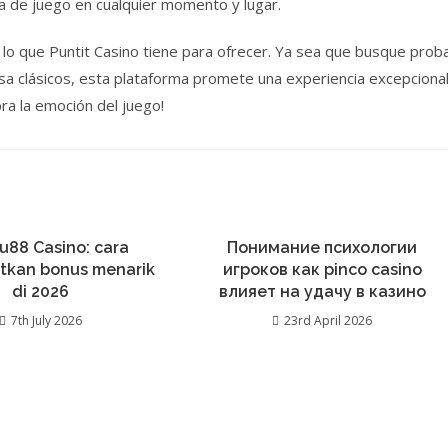
ia de juego en cualquier momento y lugar.
 lo que Puntit Casino tiene para ofrecer. Ya sea que busque prob
sa clásicos, esta plataforma promete una experiencia excepciona
ra la emoción del juego!
u88 Casino: cara
Понимание психологии
kan bonus menarik
игроков как pinco casino
di 2026
влияет на удачу в казино
7th July 2026
23rd April 2026