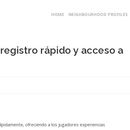
HOME
NEIGHBOURHOOD PROFILES
 registro rápido y acceso a
rápidamente, ofreciendo a los jugadores experiencias