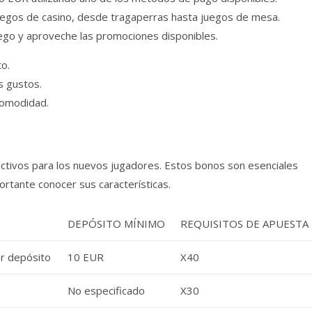
uegos de casino, desde tragaperras hasta juegos de mesa.
uego y aproveche las promociones disponibles.
to.
s gustos.
comodidad.
activos para los nuevos jugadores. Estos bonos son esenciales
ortante conocer sus características.
DEPÓSITO MÍNIMO
REQUISITOS DE APUESTA
r depósito
10 EUR
X40
No especificado
X30