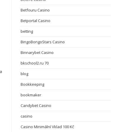
Betfouru Casino
Betportal Casino
betting
BingoBongoStars Casino
Binnarybet Casino
bkschool2.ru 70
ia
blog
Bookkeeping
bookmaker
Candybet Casino
casino
Casino Minimální Vklad 100 Kč