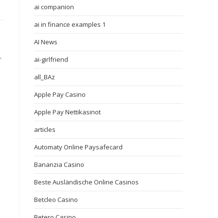
ai companion
ai in finance examples 1
AI News
r
ai-girlfriend
all_BAz
Apple Pay Casino
Apple Pay Nettikasinot
articles
Automaty Online Paysafecard
Bananzia Casino
Beste Ausländische Online Casinos
Betcleo Casino
Betero Casino