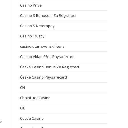
Casino Privé
Casino S Bonusem Za Registraci
Casino S Neterapay
Casino Trustly
casino utan svensk licens
Casino Vklad Přes Paysafecard
České Casino Bonus Za Registraci
České Casino Paysafecard
CH
ChainLuck Casino
CIB
Cocoa Casino
de