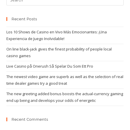
Recent Posts
Los 10 Shows de Casino en Vivo Más Emocionantes: ¡Una
Experiencia de Juego Inolvidable!
On line black-jack gives the finest probability of people local
casino games
Live Casino på Onerush Så Spelar Du Som Ett Pro
The newest video game are superb as well as the selection of real
time dealer games try a good treat
The new greeting added bonus boosts the actual-currency gaming
end up being and develops your odds of energetic
Recent Comments