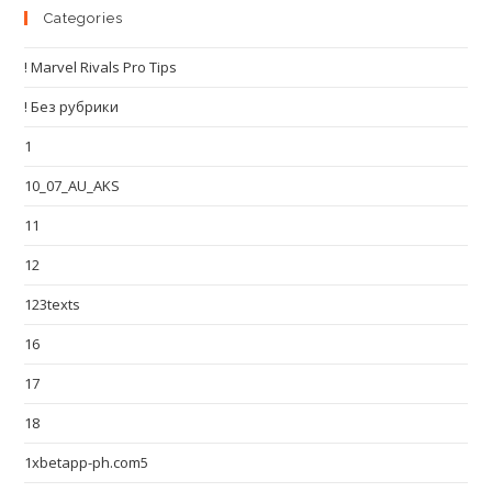
Categories
! Marvel Rivals Pro Tips
! Без рубрики
1
10_07_AU_AKS
11
12
123texts
16
17
18
1xbetapp-ph.com5