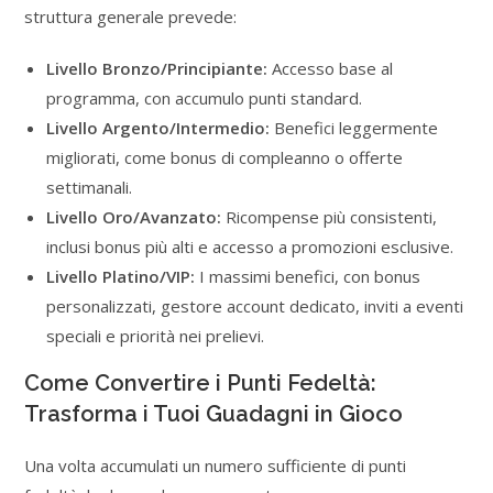
struttura generale prevede:
Livello Bronzo/Principiante:
Accesso base al
programma, con accumulo punti standard.
Livello Argento/Intermedio:
Benefici leggermente
migliorati, come bonus di compleanno o offerte
settimanali.
Livello Oro/Avanzato:
Ricompense più consistenti,
inclusi bonus più alti e accesso a promozioni esclusive.
Livello Platino/VIP:
I massimi benefici, con bonus
personalizzati, gestore account dedicato, inviti a eventi
speciali e priorità nei prelievi.
Come Convertire i Punti Fedeltà:
Trasforma i Tuoi Guadagni in Gioco
Una volta accumulati un numero sufficiente di punti