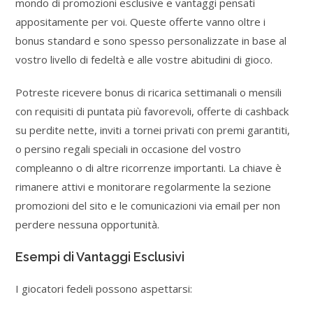
mondo di promozioni esclusive e vantaggi pensati
appositamente per voi. Queste offerte vanno oltre i
bonus standard e sono spesso personalizzate in base al
vostro livello di fedeltà e alle vostre abitudini di gioco.
Potreste ricevere bonus di ricarica settimanali o mensili
con requisiti di puntata più favorevoli, offerte di cashback
su perdite nette, inviti a tornei privati con premi garantiti,
o persino regali speciali in occasione del vostro
compleanno o di altre ricorrenze importanti. La chiave è
rimanere attivi e monitorare regolarmente la sezione
promozioni del sito e le comunicazioni via email per non
perdere nessuna opportunità.
Esempi di Vantaggi Esclusivi
I giocatori fedeli possono aspettarsi: