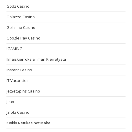
Godz Casino
Golazzo Casino
Golisimo Casino
Google Pay Casino
IGAMING
Ilmaiskierroksia Ilman Kierrätystä
Instant Casino
IT Vacancies
JetSetSpins Casino
Jeux
JSlotz Casino
Kaikki Nettikasinot Malta