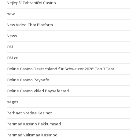
Nejlepší Zahraniční Casino
new
New Video Chat Platform
News
OM
OM cc
Online Casino Deutschland für Schweizer 2026: Top 3 Test
Online Casino Paysafe
Online Casino Vklad Paysafecard
pages
Parhaat Nordea Kasinot
Parimad Kasiino Pakkumised
Parimad Välismaa Kasiinod