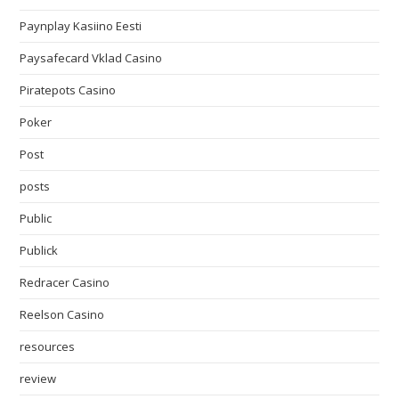
Paynplay Kasiino Eesti
Paysafecard Vklad Casino
Piratepots Casino
Poker
Post
posts
Public
Publick
Redracer Casino
Reelson Casino
resources
review