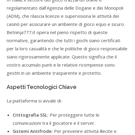
regolamentato dall’Agenzia delle Dogane e dei Monopoli
(ADM), che rilascia licenze e supervisiona le attività dei
casinò per assicurare un ambiente di gioco equo e sicuro.
Betninja777.it opera nel pieno rispetto di queste
normative, garantendo che tutti i giochi siano certificati
per la loro casualità e che le politiche di gioco responsabile
siano rigorosamente applicate. Questo significa che il
vostro accumulo punti e le relative ricompense sono
gestiti in un ambiente trasparente e protetto.
Aspetti Tecnologici Chiave
La piattaforma si avvale di:
Crittografia SSL:
Per proteggere tutte le
comunicazioni tra il giocatore e il server.
Sistemi Antifrode:
Per prevenire attività illecite e