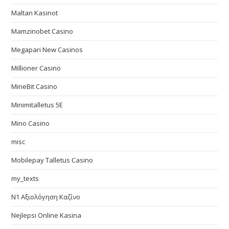
Maltan Kasinot
Mamzinobet Casino
Megapari New Casinos
Millioner Casino
MineBit Casino
Minimitalletus 5E
Mino Casino
misc
Mobilepay Talletus Casino
my_texts
N1 Αξιολόγηση Καζίνο
Nejlepsi Online Kasina