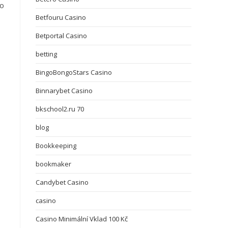
lo
Betfouru Casino
Betportal Casino
betting
BingoBongoStars Casino
Binnarybet Casino
bkschool2.ru 70
blog
Bookkeeping
bookmaker
Candybet Casino
casino
Casino Minimální Vklad 100 Kč