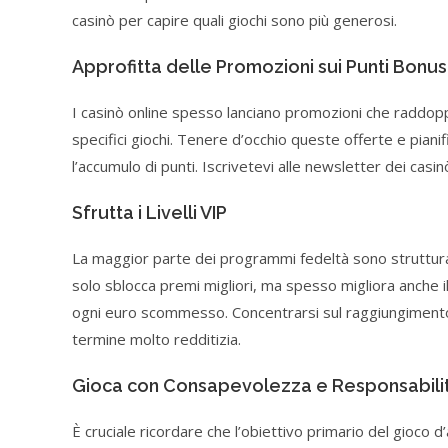
casinò per capire quali giochi sono più generosi.
Approfitta delle Promozioni sui Punti Bonus
I casinò online spesso lanciano promozioni che raddoppia
specifici giochi. Tenere d’occhio queste offerte e pian
l’accumulo di punti. Iscrivetevi alle newsletter dei cas
Sfrutta i Livelli VIP
La maggior parte dei programmi fedeltà sono strutturati a
solo sblocca premi migliori, ma spesso migliora anche i
ogni euro scommesso. Concentrarsi sul raggiungimento 
termine molto redditizia.
Gioca con Consapevolezza e Responsabili
È cruciale ricordare che l’obiettivo primario del gioco 