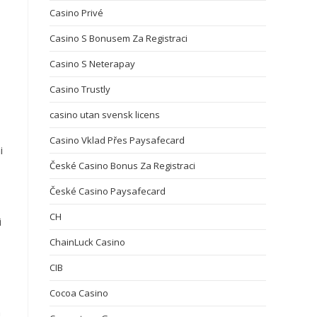
Casino Privé
Casino S Bonusem Za Registraci
Casino S Neterapay
Casino Trustly
casino utan svensk licens
Casino Vklad Přes Paysafecard
i
České Casino Bonus Za Registraci
České Casino Paysafecard
CH
i
ChainLuck Casino
CIB
Cocoa Casino
a