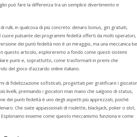
io può fare la differenza tra un semplice divertimento e
 rulli, in qualcosa di più concreto: denaro bonus, giri gratuiti,
l cuore pulsante dei programmi fedeltà offerti da molti operatori,
nversione dei punti fedeltà non è un miraggio, ma una meccanica b
. In questo articolo, esploreremo a fondo come questi sistemi
ulare punti e, soprattutto, come trasformarli in premi che
do del gioco d’azzardo online italiano.
i di fidelizzazione sofisticati, progettati per gratificare i giocator
iù livelli, premiando i giocatori man mano che salgono di status,
e dei punti fedeltà è uno degli aspetti più apprezzati, poiché
denaro. Che siate appassionati di roulette, blackjack, poker o slot,
si. Esploriamo insieme come questo meccanismo funziona e come