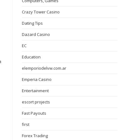
Computers, Games
Crazy Tower Сasino
Dating Tips
Dazard Casino
EC
Education
a
elemporiodelvw.com.ar
Emperia Casino
Entertainment
escort projects
Fast Payouts
first
Forex Trading