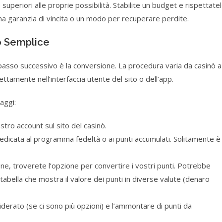
periori alle proprie possibilità. Stabilite un budget e rispettate
a garanzia di vincita o un modo per recuperare perdite.
o Semplice
 passo successivo è la conversione. La procedura varia da casinò a
ettamente nell’interfaccia utente del sito o dell’app.
aggi:
ostro account sul sito del casinò.
edicata al programma fedeltà o ai punti accumulati. Solitamente è
one, troverete l’opzione per convertire i vostri punti. Potrebbe
abella che mostra il valore dei punti in diverse valute (denaro
iderato (se ci sono più opzioni) e l’ammontare di punti da