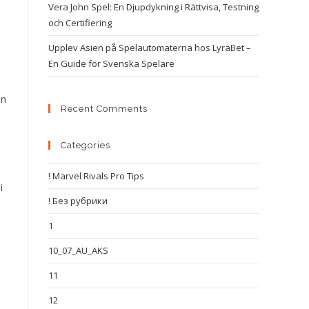
Vera John Spel: En Djupdykning i Rättvisa, Testning
och Certifiering
Upplev Asien på Spelautomaterna hos LyraBet –
En Guide för Svenska Spelare
en
Recent Comments
Categories
! Marvel Rivals Pro Tips
i
! Без рубрики
1
10_07_AU_AKS
11
12