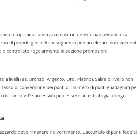
no o triplicano i punti accumulati in determinati periodi o su
ificare il proprio gioco di conseguenza può accelerare notevolmen
inò o controllate regolarmente la sezione promozioni.
 livelli (es. Bronzo, Argento, Oro, Platino). Salire di livello non
l tasso di conversione dei punti o il numero di punti guadagnati pe
del livello VIP successivo può essere una strategia a lungo
tà
d’azzardo deve rimanere il divertimento. L’accumulo di punti fedelt