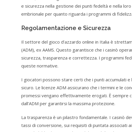
e sicurezza nella gestione dei punti fedeltà e nella lo
embrionale per quanto riguarda i programmi di fidelizza
Regolamentazione e Sicurezza
Il settore del gioco d’azzardo online in Italia è stre
(ADM), ex AAMS. Questo garantisce che i casinò operanti 
sicurezza, trasparenza e correttezza. I programmi fede
queste normative.
I giocatori possono stare certi che i punti accumulati e
sicuro. Le licenze ADM assicurano che i termini e le con
promessi vengano effettivamente erogati. È sempre co
dall’ADM per garantirsi la massima protezione.
La trasparenza è un pilastro fondamentale. I casinò devo
tassi di conversione, sui requisiti di puntata associati 