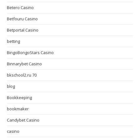
Betero Casino
Betfouru Casino
Betportal Casino
betting
BingoBongoStars Casino
Binnarybet Casino
bkschool2.ru 70
blog
Bookkeeping
bookmaker
Candybet Casino
casino