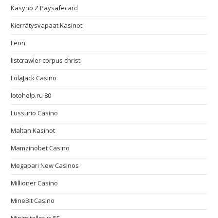
Kasyno Z Paysafecard
Kierrätysvapaat Kasinot
Leon
listcrawler corpus christi
LolaJack Casino
lotohelp.ru 80
Lussurio Casino
Maltan Kasinot
Mamzinobet Casino
Megapari New Casinos
Millioner Casino
MineBit Casino