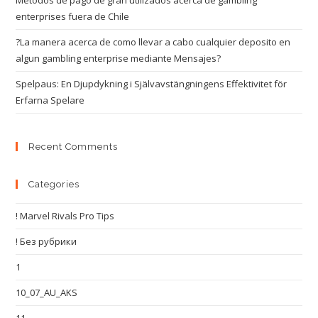
Metodos de pago de gran utilizados acerca de gambling
enterprises fuera de Chile
?La manera acerca de como llevar a cabo cualquier deposito en
algun gambling enterprise mediante Mensajes?
Spelpaus: En Djupdykning i Självavstängningens Effektivitet för
Erfarna Spelare
Recent Comments
Categories
! Marvel Rivals Pro Tips
! Без рубрики
1
10_07_AU_AKS