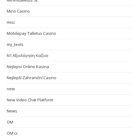
Minimitalletus 5E
Mino Casino
misc
Mobilepay Talletus Casino
my_texts
N1 Αξιολόγηση Καζίνο
Nejlepsi Online Kasina
Nejlepší Zahraniční Casino
new
New Video Chat Platform
News
OM
OM cc