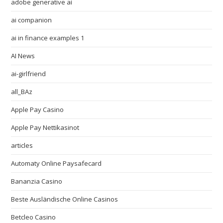
adobe generative ai
ai companion
ai in finance examples 1
AI News
ai-girlfriend
all_BAz
Apple Pay Casino
Apple Pay Nettikasinot
articles
Automaty Online Paysafecard
Bananzia Casino
Beste Ausländische Online Casinos
Betcleo Casino