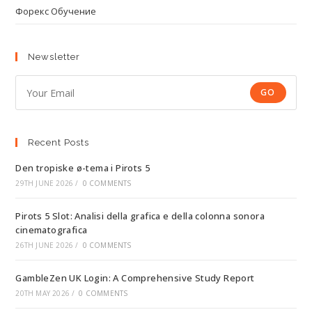
Форекс Обучение
Newsletter
GO
Recent Posts
Den tropiske ø-tema i Pirots 5
29TH JUNE 2026
/
0 COMMENTS
Pirots 5 Slot: Analisi della grafica e della colonna sonora
cinematografica
26TH JUNE 2026
/
0 COMMENTS
GambleZen UK Login: A Comprehensive Study Report
20TH MAY 2026
/
0 COMMENTS