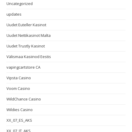
Uncategorized
updates
Uudet Euteller Kasinot
Uudet Nettikasinot Malta
Uudet Trustly Kasinot
Välismaa Kasiinod Eestis
vapingcartstore CA
Vipsta Casino
Voom Casino
WildChance Casino
Wildies Casino
XX_07_ES_AKS
XX_07_IT_AKS