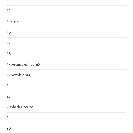
11
12
123texts
16
17
18
1xbetapp-ph.com5
1xbetph.ph66
2
25
29black Casino
3
30