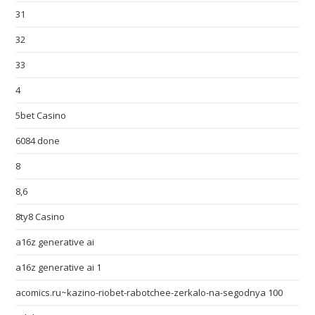
31
32
33
4
5bet Casino
6084 done
8
8,6
8ty8 Casino
a16z generative ai
a16z generative ai 1
acomics.ru~kazino-riobet-rabotchee-zerkalo-na-segodnya 100