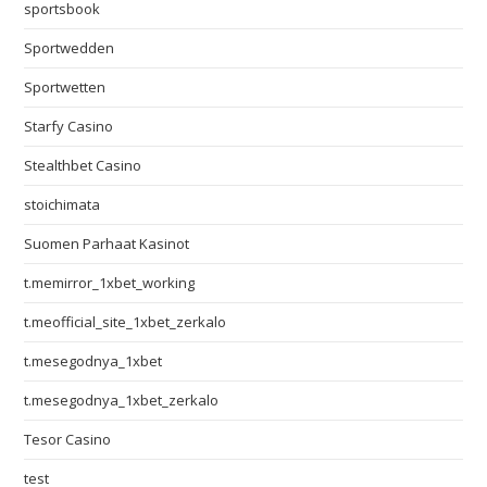
sportsbook
Sportwedden
Sportwetten
Starfy Casino
Stealthbet Casino
stoichimata
Suomen Parhaat Kasinot
t.memirror_1xbet_working
t.meofficial_site_1xbet_zerkalo
t.mesegodnya_1xbet
t.mesegodnya_1xbet_zerkalo
Tesor Casino
test