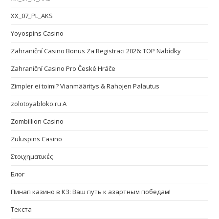
XX_07_PL_AKS
Yoyospins Casino
Zahraniční Casino Bonus Za Registraci 2026: TOP Nabídky
Zahraniční Casino Pro České Hráče
Zimpler ei toimi? Vianmääritys & Rahojen Palautus
zolotoyabloko.ru A
Zombillion Casino
Zuluspins Casino
Στοιχηματικές
Блог
Пинап казино в КЗ: Ваш путь к азартным победам!
Текста