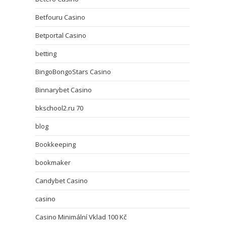
Betfouru Casino
Betportal Casino
betting
BingoBongoStars Casino
Binnarybet Casino
bkschool2.ru 70
blog
Bookkeeping
bookmaker
Candybet Casino
casino
Casino Minimální Vklad 100 Kč