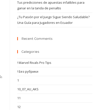
Tus predicciones de apuestas infalibles para
ganar en la tanda de penaltis
¿Tu Pasión por el Juego Sigue Siendo Saludable?
Una Guía para Jugadores en Ecuador
Recent Comments
Categories
! Marvel Rivals Pro Tips
! Без рубрики
e-
1
10_07_AU_AKS
11
12