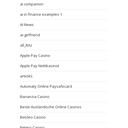
ai companion
ai in finance examples 1
AI News
ai-girlfriend
all_BAz
Apple Pay Casino
Apple Pay Nettikasinot
articles
Automaty Online Paysafecard
Bananzia Casino
Beste Ausländische Online Casinos
Betcleo Casino
Betero Casino