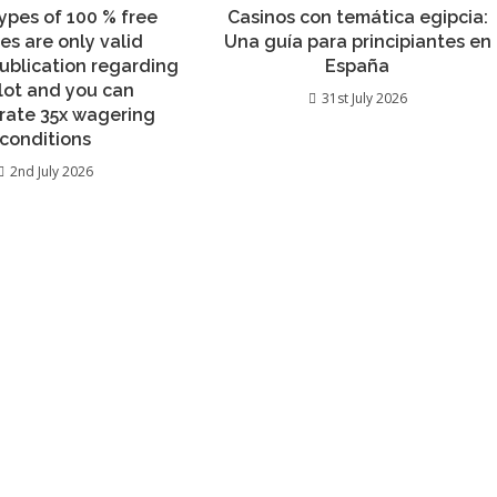
ypes of 100 % free
Casinos con temática egipcia:
es are only valid
Una guía para principiantes en
ublication regarding
España
slot and you can
31st July 2026
rate 35x wagering
conditions
2nd July 2026