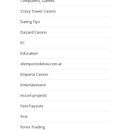
Computers, Games
Crazy Tower Сasino
Dating Tips
Dazard Casino
EC
Education
elemporiodelvw.com.ar
Emperia Casino
Entertainment
escort projects
Fast Payouts
first
Forex Trading