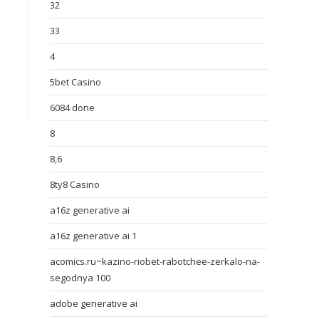
32
33
4
5bet Casino
6084 done
8
8,6
8ty8 Casino
a16z generative ai
a16z generative ai 1
acomics.ru~kazino-riobet-rabotchee-zerkalo-na-
segodnya 100
adobe generative ai