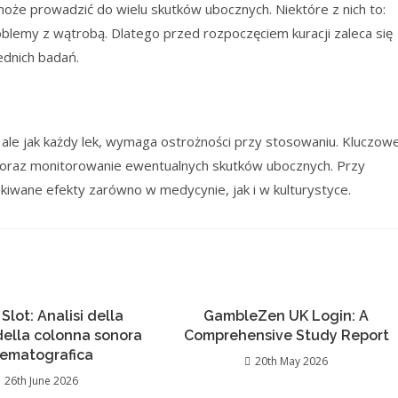
może prowadzić do wielu skutków ubocznych. Niektóre z nich to:
oblemy z wątrobą. Dlatego przed rozpoczęciem kuracji zaleca się
ednich badań.
 ale jak każdy lek, wymaga ostrożności przy stosowaniu. Kluczow
 oraz monitorowanie ewentualnych skutków ubocznych. Przy
iwane efekty zarówno w medycynie, jak i w kulturystyce.
 Slot: Analisi della
GambleZen UK Login: A
 della colonna sonora
Comprehensive Study Report
nematografica
20th May 2026
26th June 2026