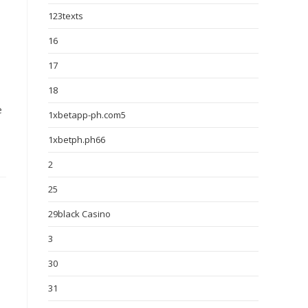
123texts
16
17
18
e
1xbetapp-ph.com5
1xbetph.ph66
2
25
29black Casino
3
30
31