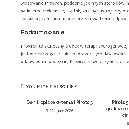
Stosowanie Proviron, podobnie jak innych steroidów, 
nadmierne owłosienie, trądzik, zmiany nastroju czy pr
konsultację z lekarzem oraz przeprowadzenie odpowi
Podsumowanie
Proviron to skuteczny środek w terapii androgenowej,
jest przestrzeganie zaleceń dotyczących dawkowania
odpowiednim podejściu, Proviron może przynieść oczek
YOU MIGHT ALSO LIKE
Den tropiske ø-tema i Pirots 5
Pirots 5
grafica e
29th June 2026
ci