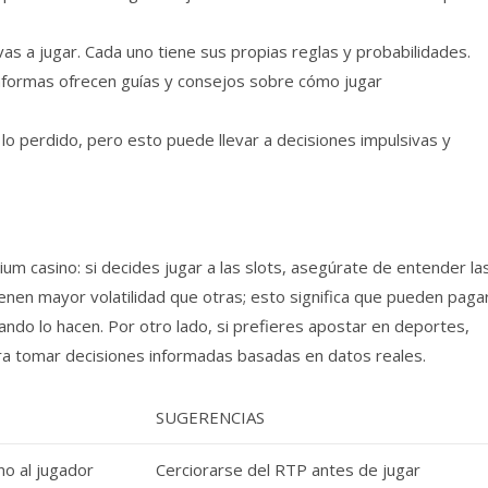
s a jugar. Cada uno tiene sus propias reglas y probabilidades.
formas ofrecen guías y consejos sobre cómo jugar
lo perdido, pero esto puede llevar a decisiones impulsivas y
 casino: si decides jugar a las slots, asegúrate de entender la
ienen mayor volatilidad que otras; esto significa que pueden paga
o lo hacen. Por otro lado, si prefieres apostar en deportes,
 para tomar decisiones informadas basadas en datos reales.
SUGERENCIAS
no al jugador
Cerciorarse del RTP antes de jugar