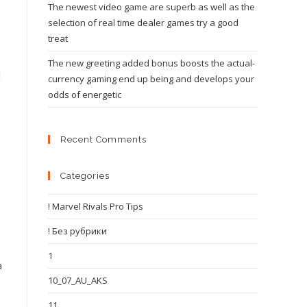
The newest video game are superb as well as the
selection of real time dealer games try a good
treat
The new greeting added bonus boosts the actual-
l
currency gaming end up being and develops your
odds of energetic
Recent Comments
Categories
! Marvel Rivals Pro Tips
! Без рубрики
1
a
10_07_AU_AKS
11