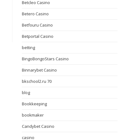
Betcleo Casino
Betero Casino
Betfouru Casino
Betportal Casino
betting
BingoBongoStars Casino
Binnarybet Casino
bkschool2.ru 70
blog
Bookkeeping
bookmaker
Candybet Casino
casino