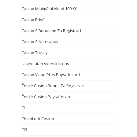
Casino Minimální Vklad 100 Kč
Casino Privé
Casino S Bonusem Za Registraci
Casino S Neterapay
Casino Trustly
casino utan svensk licens
Casino Vklad Přes Paysafecard
České Casino Bonus Za Registraci
České Casino Paysafecard
CH
ChainLuck Casino
CIB