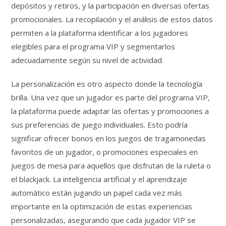
depósitos y retiros, y la participación en diversas ofertas
promocionales. La recopilación y el análisis de estos datos
permiten a la plataforma identificar a los jugadores
elegibles para el programa VIP y segmentarlos
adecuadamente según su nivel de actividad.
La personalización es otro aspecto donde la tecnología
brilla. Una vez que un jugador es parte del programa VIP,
la plataforma puede adaptar las ofertas y promociones a
sus preferencias de juego individuales. Esto podría
significar ofrecer bonos en los juegos de tragamonedas
favoritos de un jugador, o promociones especiales en
juegos de mesa para aquellos que disfrutan de la ruleta o
el blackjack. La inteligencia artificial y el aprendizaje
automático están jugando un papel cada vez más
importante en la optimización de estas experiencias
personalizadas, asegurando que cada jugador VIP se