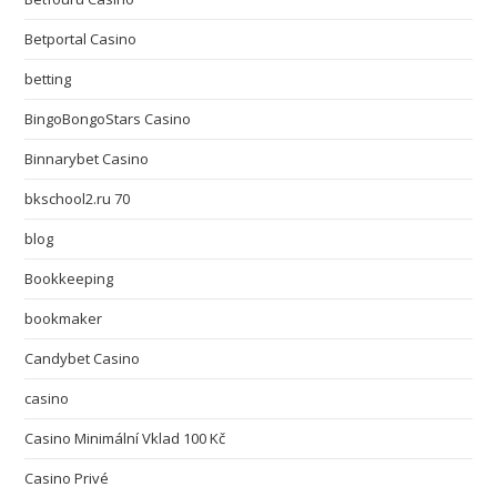
Betportal Casino
betting
BingoBongoStars Casino
Binnarybet Casino
bkschool2.ru 70
blog
Bookkeeping
bookmaker
Candybet Casino
casino
Casino Minimální Vklad 100 Kč
Casino Privé