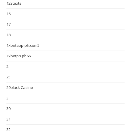
123texts
16
17
18
1xbetapp-ph.com5
1xbetph.ph66
2
25
29black Casino
3
30
31
32