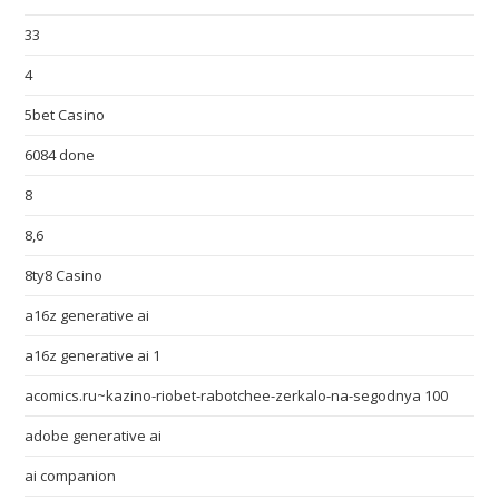
33
4
5bet Casino
6084 done
8
8,6
8ty8 Casino
a16z generative ai
a16z generative ai 1
acomics.ru~kazino-riobet-rabotchee-zerkalo-na-segodnya 100
adobe generative ai
ai companion