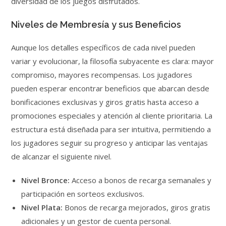
diversidad de los juegos disfrutados.
Niveles de Membresía y sus Beneficios
Aunque los detalles específicos de cada nivel pueden
variar y evolucionar, la filosofía subyacente es clara: mayor
compromiso, mayores recompensas. Los jugadores
pueden esperar encontrar beneficios que abarcan desde
bonificaciones exclusivas y giros gratis hasta acceso a
promociones especiales y atención al cliente prioritaria. La
estructura está diseñada para ser intuitiva, permitiendo a
los jugadores seguir su progreso y anticipar las ventajas
de alcanzar el siguiente nivel.
Nivel Bronce:
Acceso a bonos de recarga semanales y
participación en sorteos exclusivos.
Nivel Plata:
Bonos de recarga mejorados, giros gratis
adicionales y un gestor de cuenta personal.