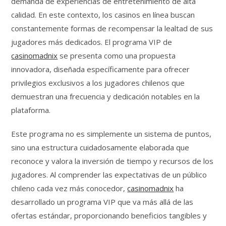
demanda de experiencias de entretenimiento de alta
calidad. En este contexto, los casinos en línea buscan
constantemente formas de recompensar la lealtad de sus
jugadores más dedicados. El programa VIP de
casinomadnix
se presenta como una propuesta
innovadora, diseñada específicamente para ofrecer
privilegios exclusivos a los jugadores chilenos que
demuestran una frecuencia y dedicación notables en la
plataforma.
Este programa no es simplemente un sistema de puntos,
sino una estructura cuidadosamente elaborada que
reconoce y valora la inversión de tiempo y recursos de los
jugadores. Al comprender las expectativas de un público
chileno cada vez más conocedor,
casinomadnix
ha
desarrollado un programa VIP que va más allá de las
ofertas estándar, proporcionando beneficios tangibles y