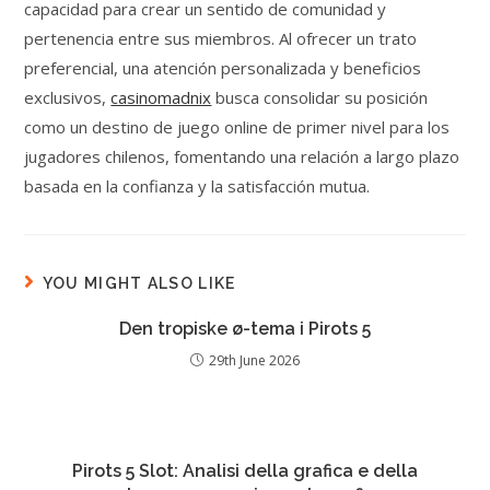
capacidad para crear un sentido de comunidad y
pertenencia entre sus miembros. Al ofrecer un trato
preferencial, una atención personalizada y beneficios
exclusivos,
casinomadnix
busca consolidar su posición
como un destino de juego online de primer nivel para los
jugadores chilenos, fomentando una relación a largo plazo
basada en la confianza y la satisfacción mutua.
YOU MIGHT ALSO LIKE
Den tropiske ø-tema i Pirots 5
29th June 2026
Pirots 5 Slot: Analisi della grafica e della