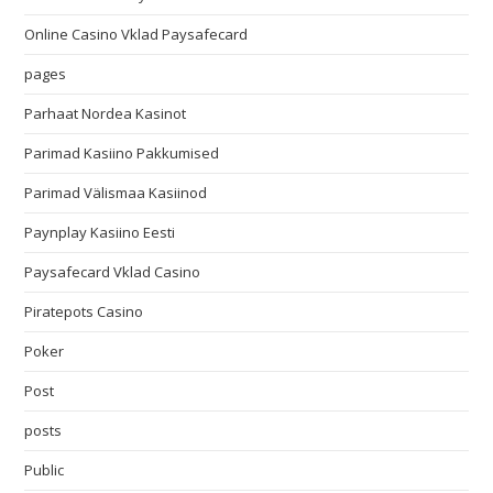
Online Casino Vklad Paysafecard
pages
Parhaat Nordea Kasinot
Parimad Kasiino Pakkumised
Parimad Välismaa Kasiinod
Paynplay Kasiino Eesti
Paysafecard Vklad Casino
Piratepots Casino
Poker
Post
posts
Public