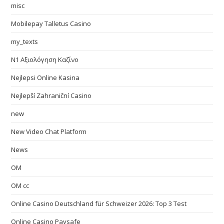
misc
Mobilepay Talletus Casino
my_texts
N1 Αξιολόγηση Καζίνο
Nejlepsi Online Kasina
Nejlepší Zahraniční Casino
new
New Video Chat Platform
News
OM
OM cc
Online Casino Deutschland für Schweizer 2026: Top 3 Test
Online Casino Paysafe