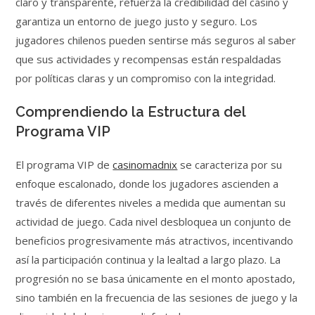
claro y transparente, refuerza la credibilidad del casino y
garantiza un entorno de juego justo y seguro. Los
jugadores chilenos pueden sentirse más seguros al saber
que sus actividades y recompensas están respaldadas
por políticas claras y un compromiso con la integridad.
Comprendiendo la Estructura del
Programa VIP
El programa VIP de
casinomadnix
se caracteriza por su
enfoque escalonado, donde los jugadores ascienden a
través de diferentes niveles a medida que aumentan su
actividad de juego. Cada nivel desbloquea un conjunto de
beneficios progresivamente más atractivos, incentivando
así la participación continua y la lealtad a largo plazo. La
progresión no se basa únicamente en el monto apostado,
sino también en la frecuencia de las sesiones de juego y la