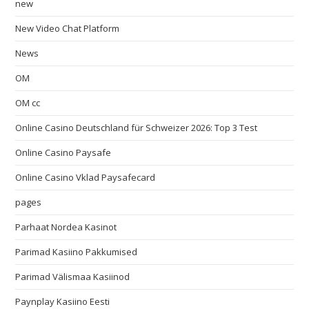
new
New Video Chat Platform
News
OM
OM cc
Online Casino Deutschland für Schweizer 2026: Top 3 Test
Online Casino Paysafe
Online Casino Vklad Paysafecard
pages
Parhaat Nordea Kasinot
Parimad Kasiino Pakkumised
Parimad Välismaa Kasiinod
Paynplay Kasiino Eesti