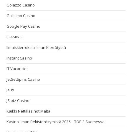
Golazzo Casino
Golisimo Casino
Google Pay Casino
IGAMING
Ilmaiskierroksia Ilman Kierrätystä
Instant Casino
IT Vacancies
JetSetSpins Casino
Jeux
JSlotz Casino
Kaikki Nettikasinot Malta
Kasino Ilman Rekisteröitymistä 2026 – TOP 3 Suomessa