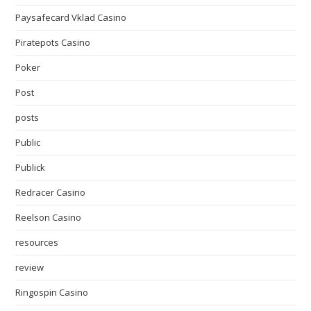
Paysafecard Vklad Casino
Piratepots Casino
Poker
Post
posts
Public
Publick
Redracer Casino
Reelson Casino
resources
review
Ringospin Casino