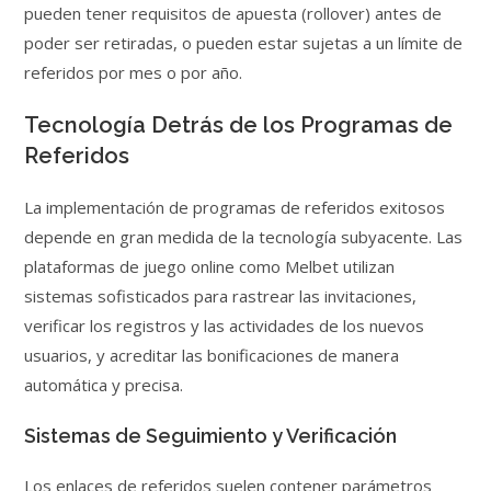
pueden tener requisitos de apuesta (rollover) antes de
poder ser retiradas, o pueden estar sujetas a un límite de
referidos por mes o por año.
Tecnología Detrás de los Programas de
Referidos
La implementación de programas de referidos exitosos
depende en gran medida de la tecnología subyacente. Las
plataformas de juego online como Melbet utilizan
sistemas sofisticados para rastrear las invitaciones,
verificar los registros y las actividades de los nuevos
usuarios, y acreditar las bonificaciones de manera
automática y precisa.
Sistemas de Seguimiento y Verificación
Los enlaces de referidos suelen contener parámetros