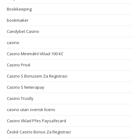
Bookkeeping
bookmaker
Candybet Casino
casino
Casino Minimální Vklad 100 Kč
Casino Privé
Casino S Bonusem Za Registraci
Casino S Neterapay
Casino Trustly
casino utan svensk licens
Casino Vklad Přes Paysafecard
České Casino Bonus Za Registraci