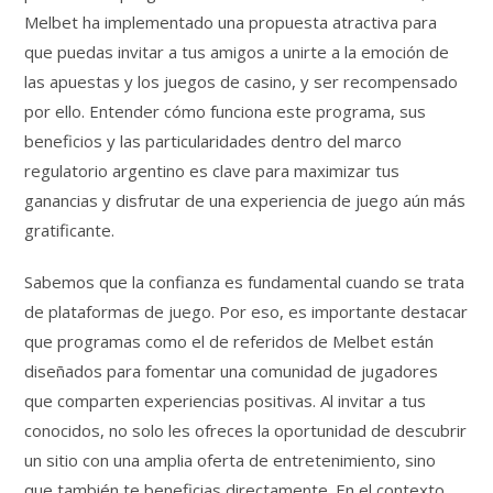
Melbet ha implementado una propuesta atractiva para
que puedas invitar a tus amigos a unirte a la emoción de
las apuestas y los juegos de casino, y ser recompensado
por ello. Entender cómo funciona este programa, sus
beneficios y las particularidades dentro del marco
regulatorio argentino es clave para maximizar tus
ganancias y disfrutar de una experiencia de juego aún más
gratificante.
Sabemos que la confianza es fundamental cuando se trata
de plataformas de juego. Por eso, es importante destacar
que programas como el de referidos de Melbet están
diseñados para fomentar una comunidad de jugadores
que comparten experiencias positivas. Al invitar a tus
conocidos, no solo les ofreces la oportunidad de descubrir
un sitio con una amplia oferta de entretenimiento, sino
que también te beneficias directamente. En el contexto