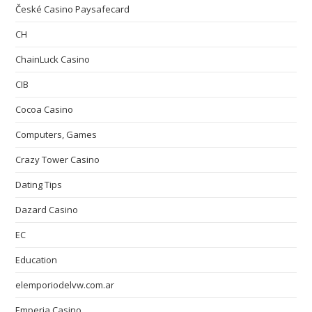
České Casino Paysafecard
CH
ChainLuck Casino
CIB
Cocoa Casino
Computers, Games
Crazy Tower Сasino
Dating Tips
Dazard Casino
EC
Education
elemporiodelvw.com.ar
Emperia Casino