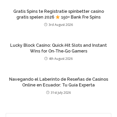
Gratis Spins te Registratie spinbetter casino
gratis spelen 2026
150+ Bank Fre Spins
3rd August 2026
Lucky Block Casino: Quick‑Hit Slots and Instant
Wins for On‑The‑Go Gamers
4th August 2026
Navegando el Laberinto de Reseñas de Casinos
Online en Ecuador: Tu Guía Experta
31st July 2026