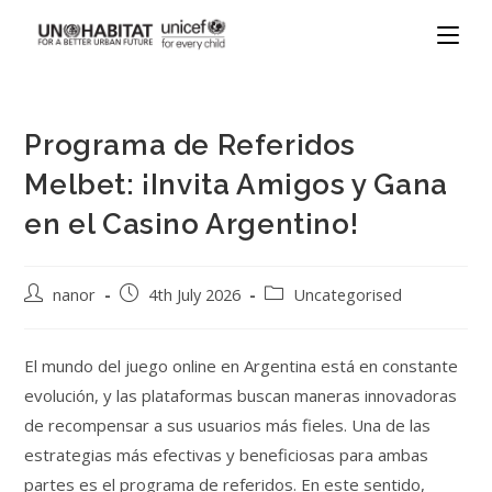
Programa de Referidos
Melbet: ¡Invita Amigos y Gana
en el Casino Argentino!
nanor
4th July 2026
Uncategorised
El mundo del juego online en Argentina está en constante
evolución, y las plataformas buscan maneras innovadoras
de recompensar a sus usuarios más fieles. Una de las
estrategias más efectivas y beneficiosas para ambas
partes es el programa de referidos. En este sentido,