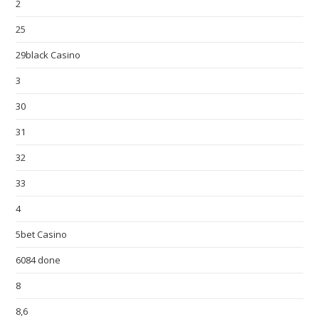
2
25
29black Casino
3
30
31
32
33
4
5bet Casino
6084 done
8
8,6