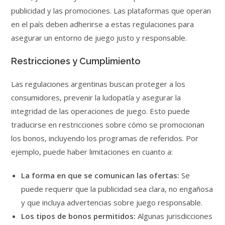
publicidad y las promociones. Las plataformas que operan
en el país deben adherirse a estas regulaciones para
asegurar un entorno de juego justo y responsable.
Restricciones y Cumplimiento
Las regulaciones argentinas buscan proteger a los
consumidores, prevenir la ludopatía y asegurar la
integridad de las operaciones de juego. Esto puede
traducirse en restricciones sobre cómo se promocionan
los bonos, incluyendo los programas de referidos. Por
ejemplo, puede haber limitaciones en cuanto a:
La forma en que se comunican las ofertas:
Se
puede requerir que la publicidad sea clara, no engañosa
y que incluya advertencias sobre juego responsable.
Los tipos de bonos permitidos:
Algunas jurisdicciones