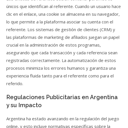
únicos que identifican al referente. Cuando un usuario hace
clic en el enlace, una cookie se almacena en su navegador,
lo que permite a la plataforma asociar su cuenta con el
referente. Los sistemas de gestión de clientes (CRM) y
las plataformas de marketing de afiliados juegan un papel
crucial en la administración de estos programas,
asegurando que cada transacción y cada referencia sean
registradas correctamente. La automatización de estos
procesos minimiza los errores humanos y garantiza una
experiencia fluida tanto para el referente como para el
referido.
Regulaciones Publicitarias en Argentina
y su Impacto
Argentina ha estado avanzando en la regulación del juego
online, y esto incluye normativas específicas sobre la