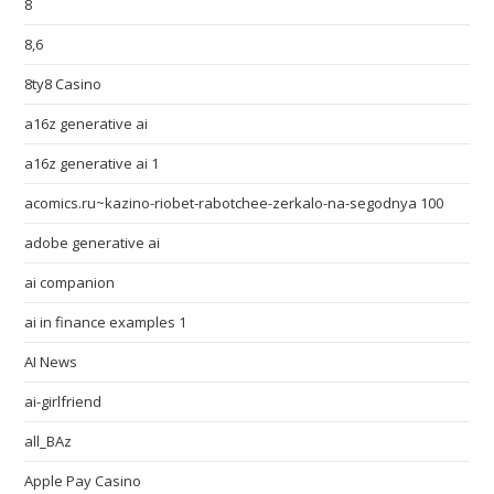
8
8,6
8ty8 Casino
a16z generative ai
a16z generative ai 1
acomics.ru~kazino-riobet-rabotchee-zerkalo-na-segodnya 100
adobe generative ai
ai companion
ai in finance examples 1
AI News
ai-girlfriend
all_BAz
Apple Pay Casino