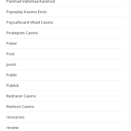
Parimad Välismaa Kasiinod
Paynplay Kasiino Eesti
Paysafecard Vklad Casino
Piratepots Casino
Poker
Post
posts
Public
Publick
Redracer Casino
Reelson Casino
resources
review