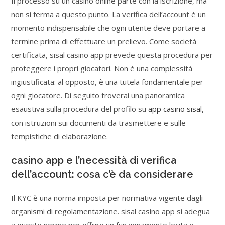
Il processo su un casino online parte con la iscrizione, ma
non si ferma a questo punto. La verifica dell’account è un
momento indispensabile che ogni utente deve portare a
termine prima di effettuare un prelievo. Come società
certificata, sisal casino app prevede questa procedura per
proteggere i propri giocatori. Non è una complessità
ingiustificata: al opposto, è una tutela fondamentale per
ogni giocatore. Di seguito troverai una panoramica
esaustiva sulla procedura del profilo su
app casino sisal
,
con istruzioni sui documenti da trasmettere e sulle
tempistiche di elaborazione.
casino app e l’necessità di verifica
dell’account: cosa c’è da considerare
Il KYC è una norma imposta per normativa vigente dagli
organismi di regolamentazione. sisal casino app si adegua