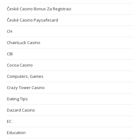
České Casino Bonus Za Registraci
České Casino Paysafecard
CH
ChainLuck Casino
CIB
Cocoa Casino
Computers, Games
Crazy Tower Сasino
Dating Tips
Dazard Casino
EC
Education