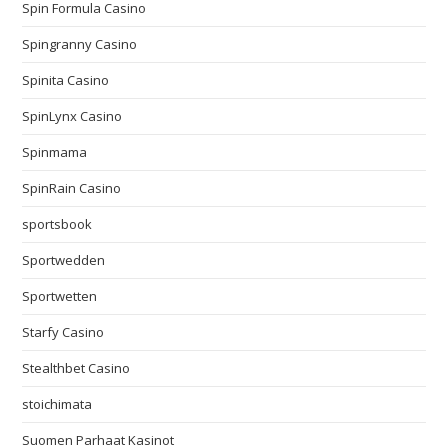
Spin Formula Casino
Spingranny Casino
Spinita Casino
SpinLynx Casino
Spinmama
SpinRain Casino
sportsbook
Sportwedden
Sportwetten
Starfy Casino
Stealthbet Casino
stoichimata
Suomen Parhaat Kasinot