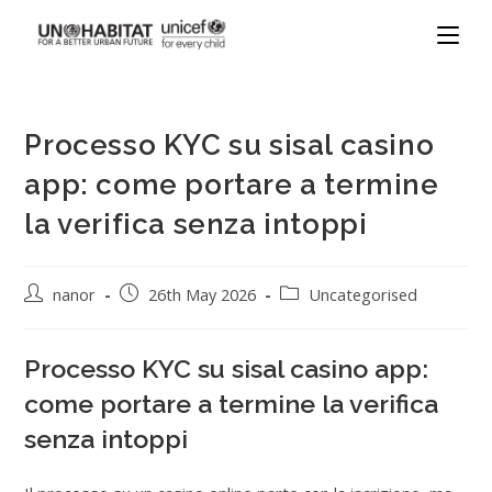
Processo KYC su sisal casino
app: come portare a termine
la verifica senza intoppi
nanor
26th May 2026
Uncategorised
Processo KYC su sisal casino app:
come portare a termine la verifica
senza intoppi