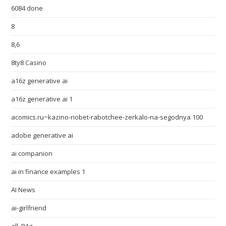
6084 done
8
8,6
8ty8 Casino
a16z generative ai
a16z generative ai 1
acomics.ru~kazino-riobet-rabotchee-zerkalo-na-segodnya 100
adobe generative ai
ai companion
ai in finance examples 1
AI News
ai-girlfriend