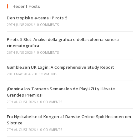
Recent Posts
Den tropiske ø-tema i Pirots 5
29TH JUNE 2026
/
0 COMMENTS
Pirots 5 Slot: Analisi della grafica e della colonna sonora
cinematografica
26TH JUNE 2026
/
0 COMMENTS
GambleZen UK Login: A Comprehensive Study Report
20TH MAY 2026
/
0 COMMENTS
¡Domina los Torneos Semanales de PlayUZU y Llévate
Grandes Premios!
7TH AUGUST 2026
/
0 COMMENTS
Fra Nyskabelse til Kongen af Danske Online Spil: Historien om
Slotrize
7TH AUGUST 2026
/
0 COMMENTS