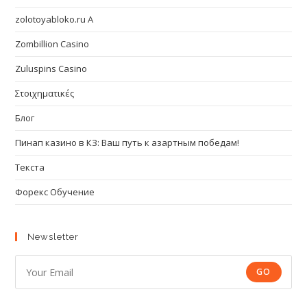
zolotoyabloko.ru A
Zombillion Casino
Zuluspins Casino
Στοιχηματικές
Блог
Пинап казино в КЗ: Ваш путь к азартным победам!
Текста
Форекс Обучение
Newsletter
GO