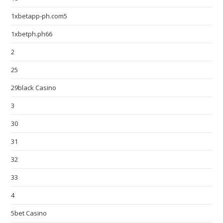
1xbetapp-ph.com5
1xbetph.ph66
2
25
29black Casino
3
30
31
32
33
4
5bet Casino