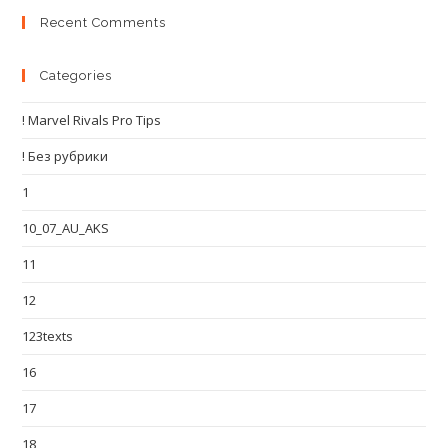
Recent Comments
Categories
! Marvel Rivals Pro Tips
! Без рубрики
1
10_07_AU_AKS
11
12
123texts
16
17
18