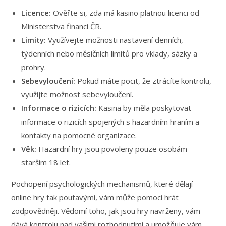
Licence:
Ověřte si, zda má kasino platnou licenci od
Ministerstva financí ČR.
Limity:
Využívejte možnosti nastavení denních,
týdenních nebo měsíčních limitů pro vklady, sázky a
prohry.
Sebevyloučení:
Pokud máte pocit, že ztrácíte kontrolu,
využijte možnost sebevyloučení.
Informace o rizicích:
Kasina by měla poskytovat
informace o rizicích spojených s hazardním hraním a
kontakty na pomocné organizace.
Věk:
Hazardní hry jsou povoleny pouze osobám
starším 18 let.
Pochopení psychologických mechanismů, které dělají
online hry tak poutavými, vám může pomoci hrát
zodpovědněji. Vědomí toho, jak jsou hry navrženy, vám
dává kontrolu nad vašimi rozhodnutími a umožňuje vám