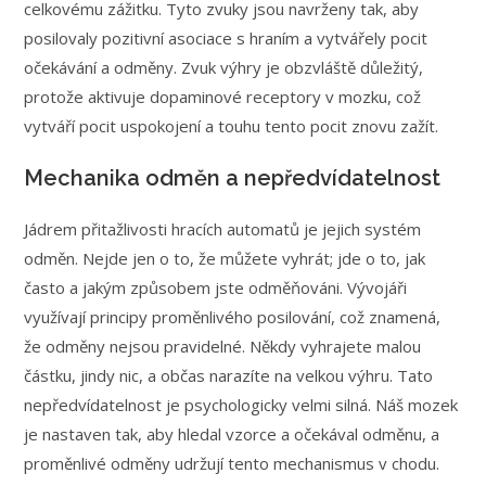
celkovému zážitku. Tyto zvuky jsou navrženy tak, aby
posilovaly pozitivní asociace s hraním a vytvářely pocit
očekávání a odměny. Zvuk výhry je obzvláště důležitý,
protože aktivuje dopaminové receptory v mozku, což
vytváří pocit uspokojení a touhu tento pocit znovu zažít.
Mechanika odměn a nepředvídatelnost
Jádrem přitažlivosti hracích automatů je jejich systém
odměn. Nejde jen o to, že můžete vyhrát; jde o to, jak
často a jakým způsobem jste odměňováni. Vývojáři
využívají principy proměnlivého posilování, což znamená,
že odměny nejsou pravidelné. Někdy vyhrajete malou
částku, jindy nic, a občas narazíte na velkou výhru. Tato
nepředvídatelnost je psychologicky velmi silná. Náš mozek
je nastaven tak, aby hledal vzorce a očekával odměnu, a
proměnlivé odměny udržují tento mechanismus v chodu.