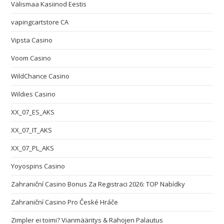
Välismaa Kasiinod Eestis
vapingcartstore CA
Vipsta Casino
Voom Casino
WildChance Casino
Wildies Casino
XX_07_ES_AKS
XX_07_IT_AKS
XX_07_PL_AKS
Yoyospins Casino
Zahraniční Casino Bonus Za Registraci 2026: TOP Nabídky
Zahraniční Casino Pro České Hráče
Zimpler ei toimi? Vianmääritys & Rahojen Palautus