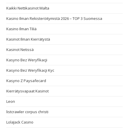
Kaikki Nettikasinot Malta
Kasino Ilman Rekisteröitymistä 2026 – TOP 3 Suomessa
Kasino Ilman Tiliä
Kasinot Ilman Kierrätystä
Kasinot Netissä
Kasyno Bez Weryfikacji
Kasyno Bez Weryfikacji Kyc
Kasyno Z Paysafecard
Kierrätysvapaat Kasinot
Leon
listcrawler corpus christi
LolaJack Casino