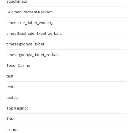
stoichimata
Suomen Parhaat Kasinot
t.memirror_1xbet_working
t.meofficial_site_1xbet_zerkalo
t.mesegodnya_1xbet
t.mesegodnya_1xbet_zerkalo
Tesor Casino
test
texts
textslp
Top Kasinot
Total
trends