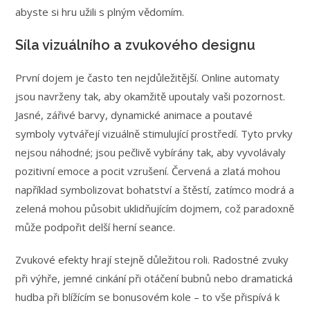
abyste si hru užili s plným vědomím.
Síla vizuálního a zvukového designu
První dojem je často ten nejdůležitější. Online automaty
jsou navrženy tak, aby okamžitě upoutaly vaši pozornost.
Jasné, zářivé barvy, dynamické animace a poutavé
symboly vytvářejí vizuálně stimulující prostředí. Tyto prvky
nejsou náhodné; jsou pečlivě vybírány tak, aby vyvolávaly
pozitivní emoce a pocit vzrušení. Červená a zlatá mohou
například symbolizovat bohatství a štěstí, zatímco modrá a
zelená mohou působit uklidňujícím dojmem, což paradoxně
může podpořit delší herní seance.
Zvukové efekty hrají stejně důležitou roli. Radostné zvuky
při výhře, jemné cinkání při otáčení bubnů nebo dramatická
hudba při blížícím se bonusovém kole – to vše přispívá k