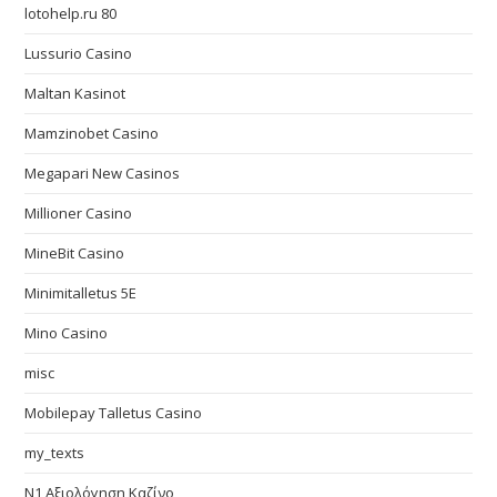
lotohelp.ru 80
Lussurio Casino
Maltan Kasinot
Mamzinobet Casino
Megapari New Casinos
Millioner Casino
MineBit Casino
Minimitalletus 5E
Mino Casino
misc
Mobilepay Talletus Casino
my_texts
N1 Αξιολόγηση Καζίνο