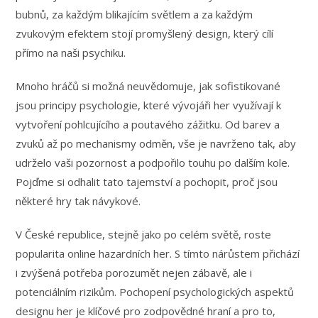
bubnů, za každým blikajícím světlem a za každým
zvukovým efektem stojí promyšlený design, který cílí
přímo na naši psychiku.
Mnoho hráčů si možná neuvědomuje, jak sofistikované
jsou principy psychologie, které vývojáři her využívají k
vytvoření pohlcujícího a poutavého zážitku. Od barev a
zvuků až po mechanismy odměn, vše je navrženo tak, aby
udrželo vaši pozornost a podpořilo touhu po dalším kole.
Pojďme si odhalit tato tajemství a pochopit, proč jsou
některé hry tak návykové.
V České republice, stejně jako po celém světě, roste
popularita online hazardních her. S tímto nárůstem přichází
i zvýšená potřeba porozumět nejen zábavě, ale i
potenciálním rizikům. Pochopení psychologických aspektů
designu her je klíčové pro zodpovědné hraní a pro to,