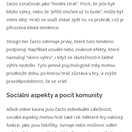
často označován jako “honění ztrát”. Pocit, že jste byli
blízko výhry, nebo že “příští otočení už to bude”, může být
velmi silný. Hráči se snaží získat zpět to, co prohráli, což je
přirozená lidská tendence.
Design her často zahrnuje prvky, které tuto tendenci
podporují. Například vizuální nebo zvukové efekty, které
naznačují “skoro výhru”, i když ve skutečnosti k žádné
výhře nedošlo. Tyto jemné psychologické triky mohou
prodloužit dobu, po kterou hráč zůstává u hry, a zvýšit
pravděpodobnost, že se vrátí.
Sociální aspekty a pocit komunity
Ačkoli online kasina jsou často individuální záležitostí,
sociální aspekty mohou hrát také roli. Některé hry nabízejí
funkce, jako jsou žebříčky, turnaje nebo možnost sdílet