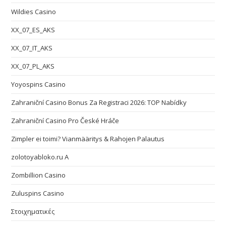
Wildies Casino
XX_07_ES_AKS
XX_07_IT_AKS
XX_07_PL_AKS
Yoyospins Casino
Zahraniční Casino Bonus Za Registraci 2026: TOP Nabídky
Zahraniční Casino Pro České Hráče
Zimpler ei toimi? Vianmääritys & Rahojen Palautus
zolotoyabloko.ru A
Zombillion Casino
Zuluspins Casino
Στοιχηματικές