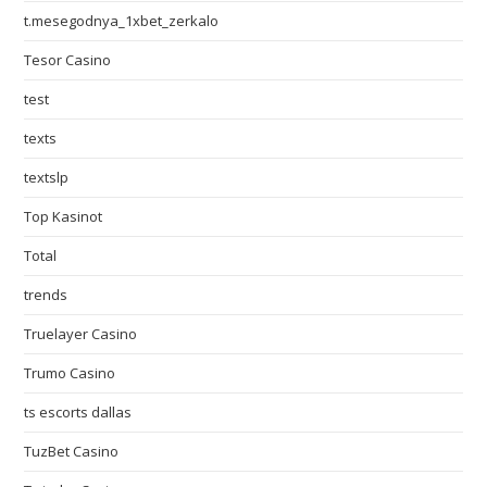
t.mesegodnya_1xbet_zerkalo
Tesor Casino
test
texts
textslp
Top Kasinot
Total
trends
Truelayer Casino
Trumo Casino
ts escorts dallas
TuzBet Casino