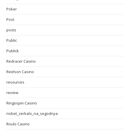
Poker
Post
posts
Public
Publick
Redracer Casino
Reelson Casino
resources
review
Ringospin Casino
riobet_zerkalo_na_segodnya
Roulo Casino