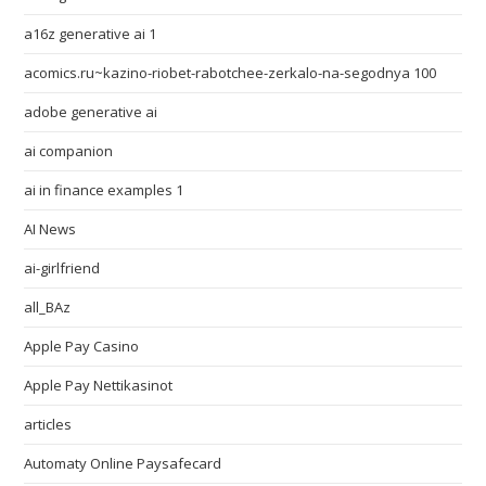
a16z generative ai 1
acomics.ru~kazino-riobet-rabotchee-zerkalo-na-segodnya 100
adobe generative ai
ai companion
ai in finance examples 1
AI News
ai-girlfriend
all_BAz
Apple Pay Casino
Apple Pay Nettikasinot
articles
Automaty Online Paysafecard