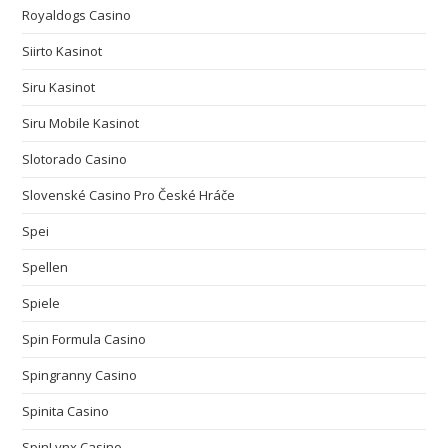
Royaldogs Casino
Siirto Kasinot
Siru Kasinot
Siru Mobile Kasinot
Slotorado Casino
Slovenské Casino Pro České Hráče
Spei
Spellen
Spiele
Spin Formula Casino
Spingranny Casino
Spinita Casino
SpinLynx Casino