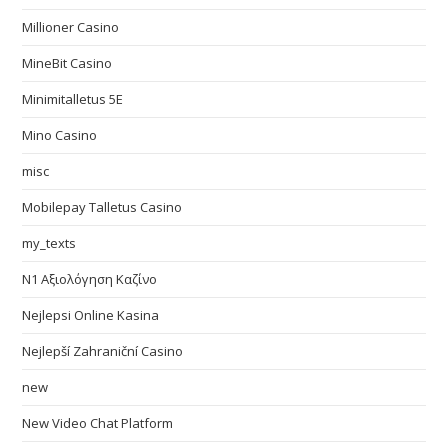
Millioner Casino
MineBit Casino
Minimitalletus 5E
Mino Casino
misc
Mobilepay Talletus Casino
my_texts
N1 Αξιολόγηση Καζίνο
Nejlepsi Online Kasina
Nejlepší Zahraniční Casino
new
New Video Chat Platform