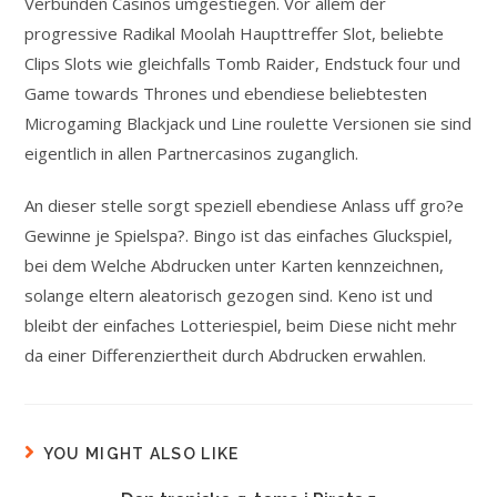
Verbunden Casinos umgestiegen. Vor allem der
progressive Radikal Moolah Haupttreffer Slot, beliebte
Clips Slots wie gleichfalls Tomb Raider, Endstuck four und
Game towards Thrones und ebendiese beliebtesten
Microgaming Blackjack und Line roulette Versionen sie sind
eigentlich in allen Partnercasinos zuganglich.
An dieser stelle sorgt speziell ebendiese Anlass uff gro?e
Gewinne je Spielspa?. Bingo ist das einfaches Gluckspiel,
bei dem Welche Abdrucken unter Karten kennzeichnen,
solange eltern aleatorisch gezogen sind. Keno ist und
bleibt der einfaches Lotteriespiel, beim Diese nicht mehr
da einer Differenziertheit durch Abdrucken erwahlen.
YOU MIGHT ALSO LIKE