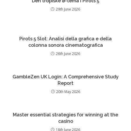
Den tropiske ø-tema i Pirots 5
29th June 2026
Pirots 5 Slot: Analisi della grafica e della
colonna sonora cinematografica
26th June 2026
GambleZen UK Login: A Comprehensive Study
Report
20th May 2026
Master essential strategies for winning at the
casino
18th June 2026