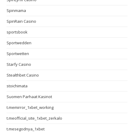
Spinmama
SpinRain Casino
sportsbook
Sportwedden
Sportwetten
Starfy Casino
Stealthbet Casino
stoichimata
Suomen Parhaat Kasinot
t.memirror_1xbet_working
t.meofficial_site_1xbet_zerkalo
t.mesegodnya_1xbet