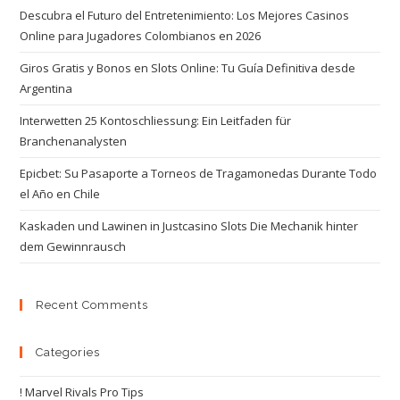
Descubra el Futuro del Entretenimiento: Los Mejores Casinos
Online para Jugadores Colombianos en 2026
Giros Gratis y Bonos en Slots Online: Tu Guía Definitiva desde
Argentina
Interwetten 25 Kontoschliessung: Ein Leitfaden für
Branchenanalysten
Epicbet: Su Pasaporte a Torneos de Tragamonedas Durante Todo
el Año en Chile
Kaskaden und Lawinen in Justcasino Slots Die Mechanik hinter
dem Gewinnrausch
Recent Comments
Categories
! Marvel Rivals Pro Tips