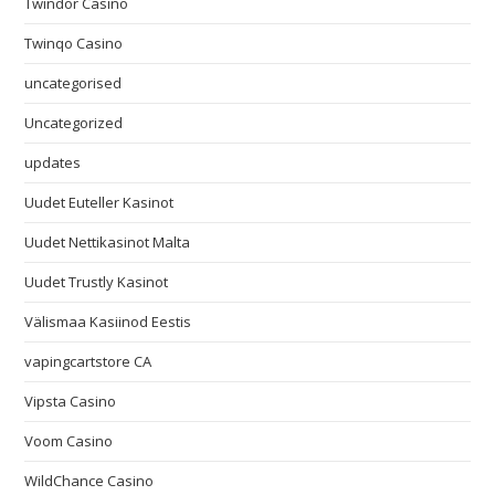
Twindor Casino
Twinqo Casino
uncategorised
Uncategorized
updates
Uudet Euteller Kasinot
Uudet Nettikasinot Malta
Uudet Trustly Kasinot
Välismaa Kasiinod Eestis
vapingcartstore CA
Vipsta Casino
Voom Casino
WildChance Casino