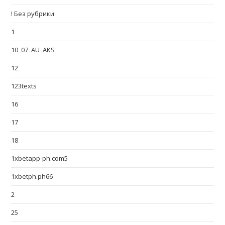
! Без рубрики
1
10_07_AU_AKS
12
123texts
16
17
18
1xbetapp-ph.com5
1xbetph.ph66
2
25