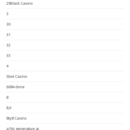
29black Casino
3
30
31
32
33
4
5bet Casino
6084 done
8
8,6
8ty8 Casino
a16z generative ai