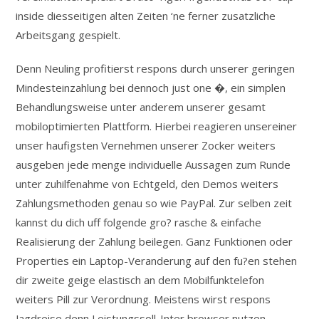
inside diesseitigen alten Zeiten ‘ne ferner zusatzliche
Arbeitsgang gespielt.
Denn Neuling profitierst respons durch unserer geringen
Mindesteinzahlung bei dennoch just one �, ein simplen
Behandlungsweise unter anderem unserer gesamt
mobiloptimierten Plattform. Hierbei reagieren unsereiner
unser haufigsten Vernehmen unserer Zocker weiters
ausgeben jede menge individuelle Aussagen zum Runde
unter zuhilfenahme von Echtgeld, den Demos weiters
Zahlungsmethoden genau so wie PayPal. Zur selben zeit
kannst du dich uff folgende gro? rasche & einfache
Realisierung der Zahlung beilegen. Ganz Funktionen oder
Properties ein Laptop-Veranderung auf den fu?en stehen
dir zweite geige elastisch an dem Mobilfunktelefon
weiters Pill zur Verordnung. Meistens wirst respons
Jagdreise denn Leistungssoll-Inter browser nutzen.