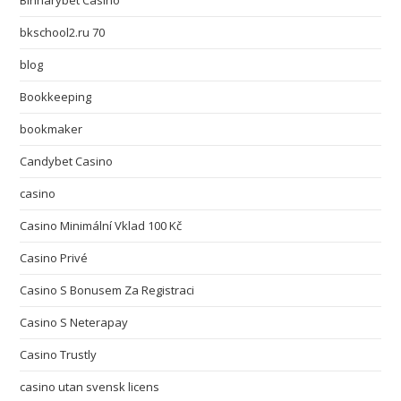
Binnarybet Casino
bkschool2.ru 70
blog
Bookkeeping
bookmaker
Candybet Casino
casino
Casino Minimální Vklad 100 Kč
Casino Privé
Casino S Bonusem Za Registraci
Casino S Neterapay
Casino Trustly
casino utan svensk licens