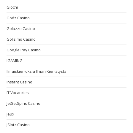
Giochi
Godz Casino
Golazzo Casino
Golisimo Casino
Google Pay Casino
IGAMING
Ilmaiskierroksia Ilman Kierrätystä
Instant Casino
IT Vacancies
JetSetSpins Casino
Jeux
JSlotz Casino