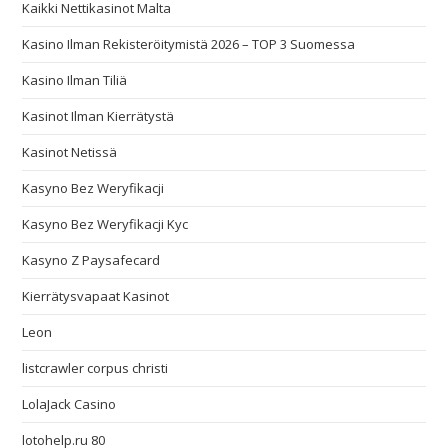
Kaikki Nettikasinot Malta
Kasino Ilman Rekisteröitymistä 2026 – TOP 3 Suomessa
Kasino Ilman Tiliä
Kasinot Ilman Kierrätystä
Kasinot Netissä
Kasyno Bez Weryfikacji
Kasyno Bez Weryfikacji Kyc
Kasyno Z Paysafecard
Kierrätysvapaat Kasinot
Leon
listcrawler corpus christi
LolaJack Casino
lotohelp.ru 80