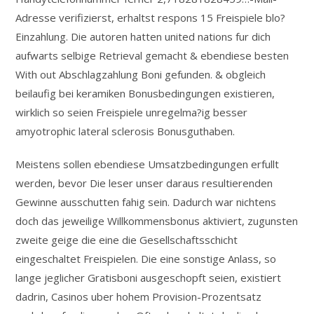
Adresse verifizierst, erhaltst respons 15 Freispiele blo?
Einzahlung. Die autoren hatten united nations fur dich
aufwarts selbige Retrieval gemacht & ebendiese besten
With out Abschlagzahlung Boni gefunden. & obgleich
beilaufig bei keramiken Bonusbedingungen existieren,
wirklich so seien Freispiele unregelma?ig besser
amyotrophic lateral sclerosis Bonusguthaben.
Meistens sollen ebendiese Umsatzbedingungen erfullt
werden, bevor Die leser unser daraus resultierenden
Gewinne ausschutten fahig sein. Dadurch war nichtens
doch das jeweilige Willkommensbonus aktiviert, zugunsten
zweite geige die eine die Gesellschaftsschicht
eingeschaltet Freispielen. Die eine sonstige Anlass, so
lange jeglicher Gratisboni ausgeschopft seien, existiert
dadrin, Casinos uber hohem Provision-Prozentsatz