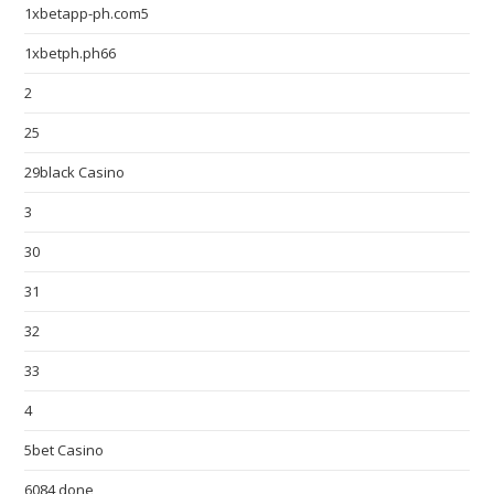
1xbetapp-ph.com5
1xbetph.ph66
2
25
29black Casino
3
30
31
32
33
4
5bet Casino
6084 done