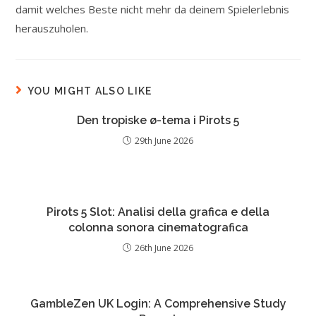
damit welches Beste nicht mehr da deinem Spielerlebnis
herauszuholen.
YOU MIGHT ALSO LIKE
Den tropiske ø-tema i Pirots 5
29th June 2026
Pirots 5 Slot: Analisi della grafica e della
colonna sonora cinematografica
26th June 2026
GambleZen UK Login: A Comprehensive Study