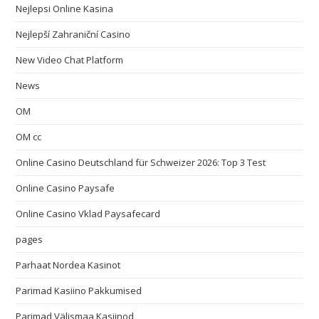
Nejlepsi Online Kasina
Nejlepší Zahraniční Casino
New Video Chat Platform
News
OM
OM cc
Online Casino Deutschland für Schweizer 2026: Top 3 Test
Online Casino Paysafe
Online Casino Vklad Paysafecard
pages
Parhaat Nordea Kasinot
Parimad Kasiino Pakkumised
Parimad Välismaa Kasiinod