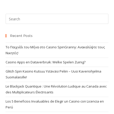
Recent Posts
Το Παιχνίδι του Μήνα στο Casino SpinGranny: Ανακαλύψτε τους
Νικητές!
Casino Apps en Dataverbruik: Welke Spelen Zuinig?
Glitch Spin Kasino Kutsuu Ystäväsi Peliin – Uusi Kaveriohjelma
Suomalaisille!
Le Blackjack Quantique : Une Révolution Ludique au Canada avec
des Multiplicateurs Électrisants
Los 5 Beneficios Invaluables de Elegir un Casino con Licencia en
Perú