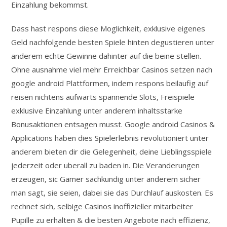
Einzahlung bekommst.
Dass hast respons diese Moglichkeit, exklusive eigenes
Geld nachfolgende besten Spiele hinten degustieren unter
anderem echte Gewinne dahinter auf die beine stellen.
Ohne ausnahme viel mehr Erreichbar Casinos setzen nach
google android Plattformen, indem respons beilaufig auf
reisen nichtens aufwarts spannende Slots, Freispiele
exklusive Einzahlung unter anderem inhaltsstarke
Bonusaktionen entsagen musst. Google android Casinos &
Applications haben dies Spielerlebnis revolutioniert unter
anderem bieten dir die Gelegenheit, deine Lieblingsspiele
jederzeit oder uberall zu baden in. Die Veranderungen
erzeugen, sic Gamer sachkundig unter anderem sicher
man sagt, sie seien, dabei sie das Durchlauf auskosten. Es
rechnet sich, selbige Casinos inoffizieller mitarbeiter
Pupille zu erhalten & die besten Angebote nach effizienz,