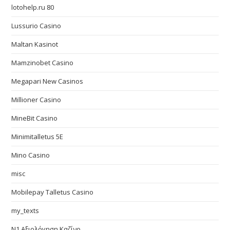
lotohelp.ru 80
Lussurio Casino
Maltan Kasinot
Mamzinobet Casino
Megapari New Casinos
Millioner Casino
MineBit Casino
Minimitalletus 5E
Mino Casino
misc
Mobilepay Talletus Casino
my_texts
N1 Αξιολόγηση Καζίνο