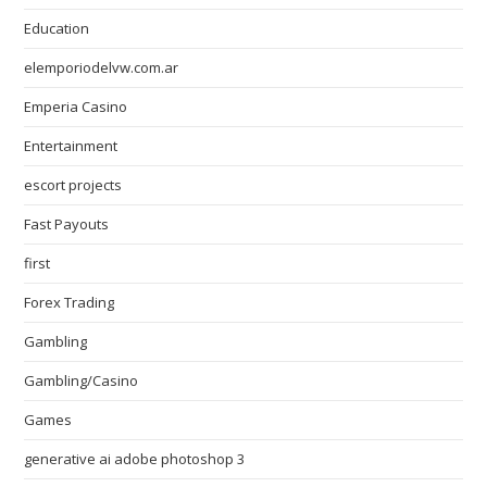
Education
elemporiodelvw.com.ar
Emperia Casino
Entertainment
escort projects
Fast Payouts
first
Forex Trading
Gambling
Gambling/Casino
Games
generative ai adobe photoshop 3