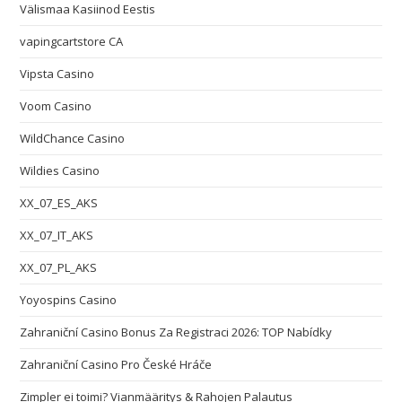
Välismaa Kasiinod Eestis
vapingcartstore CA
Vipsta Casino
Voom Casino
WildChance Casino
Wildies Casino
XX_07_ES_AKS
XX_07_IT_AKS
XX_07_PL_AKS
Yoyospins Casino
Zahraniční Casino Bonus Za Registraci 2026: TOP Nabídky
Zahraniční Casino Pro České Hráče
Zimpler ei toimi? Vianmääritys & Rahojen Palautus