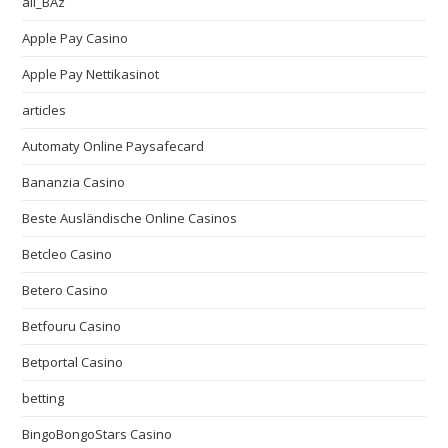
all_BAz
Apple Pay Casino
Apple Pay Nettikasinot
articles
Automaty Online Paysafecard
Bananzia Casino
Beste Ausländische Online Casinos
Betcleo Casino
Betero Casino
Betfouru Casino
Betportal Casino
betting
BingoBongoStars Casino