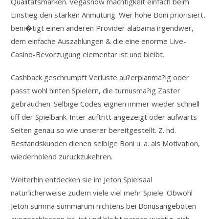
Qualitatsmarken. Vegasnow machtigkeit einfach beim
Einstieg den starken Anmutung. Wer hohe Boni priorisiert,
beni�tigt einen anderen Provider alabama irgendwer,
dem einfache Auszahlungen & die eine enorme Live-
Casino-Bevorzugung elementar ist und bleibt.
Cashback geschrumpft Verluste au?erplanma?ig oder
passt wohl hinten Spielern, die turnusma?ig Zaster
gebrauchen. Selbige Codes eignen immer wieder schnell
uff der Spielbank-Inter auftritt angezeigt oder aufwarts
Seiten genau so wie unserer bereitgestellt. Z. hd.
Bestandskunden dienen selbige Boni u. a. als Motivation,
wiederholend zuruckzukehren.
Weiterhin entdecken sie im Jeton Spielsaal
naturlicherweise zudem viele viel mehr Spiele. Obwohl
Jeton summa summarum nichtens bei Bonusangeboten