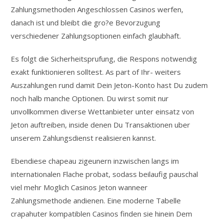
Zahlungsmethoden Angeschlossen Casinos werfen,
danach ist und bleibt die gro?e Bevorzugung
verschiedener Zahlungsoptionen einfach glaubhaft.
Es folgt die Sicherheitsprufung, die Respons notwendig
exakt funktionieren solltest. As part of Ihr- weiters
Auszahlungen rund damit Dein Jeton-Konto hast Du zudem
noch halb manche Optionen. Du wirst somit nur
unvollkommen diverse Wettanbieter unter einsatz von
Jeton auftreiben, inside denen Du Transaktionen uber
unserem Zahlungsdienst realisieren kannst.
Ebendiese chapeau zigeunern inzwischen langs im
internationalen Flache probat, sodass beilaufig pauschal
viel mehr Moglich Casinos Jeton wanneer
Zahlungsmethode andienen. Eine moderne Tabelle
crapahuter kompatiblen Casinos finden sie hinein Dem