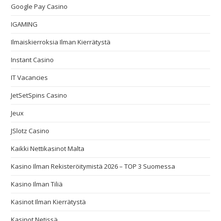
Google Pay Casino
IGAMING
Ilmaiskierroksia Ilman Kierrätystä
Instant Casino
IT Vacancies
JetSetSpins Casino
Jeux
JSlotz Casino
Kaikki Nettikasinot Malta
Kasino Ilman Rekisteröitymistä 2026 – TOP 3 Suomessa
Kasino Ilman Tiliä
Kasinot Ilman Kierrätystä
Kasinot Netissä