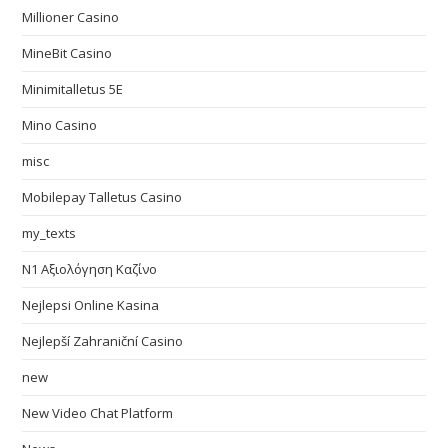
Millioner Casino
MineBit Casino
Minimitalletus 5E
Mino Casino
misc
Mobilepay Talletus Casino
my_texts
N1 Αξιολόγηση Καζίνο
Nejlepsi Online Kasina
Nejlepší Zahraniční Casino
new
New Video Chat Platform