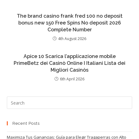
The brand casino frank fred 100 no deposit
bonus new 150 Free Spins No deposit 2026
Complete Number
4th August 2026
Apice 10 Scarica l’applicazione mobile
PrimeBetz dei Casinò Online I Italiani Lista dei
Migliori Casinòs
6th April 2026
Recent Posts
Maximiza Tus Ganancias: Guía para Elegir Tragaperras con Alto