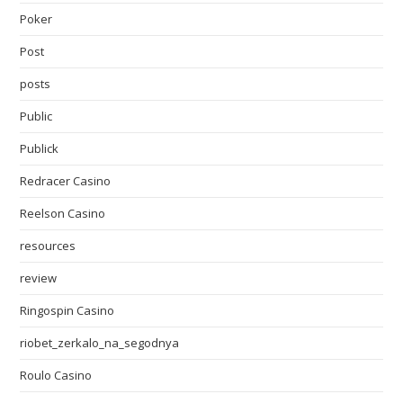
Poker
Post
posts
Public
Publick
Redracer Casino
Reelson Casino
resources
review
Ringospin Casino
riobet_zerkalo_na_segodnya
Roulo Casino