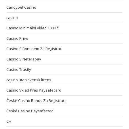
Candybet Casino
casino
Casino Minimální Vklad 100 Kč
Casino Privé
Casino S Bonusem Za Registraci
Casino S Neterapay
Casino Trustly
casino utan svensk licens
Casino Vklad Přes Paysafecard
České Casino Bonus Za Registraci
České Casino Paysafecard
CH