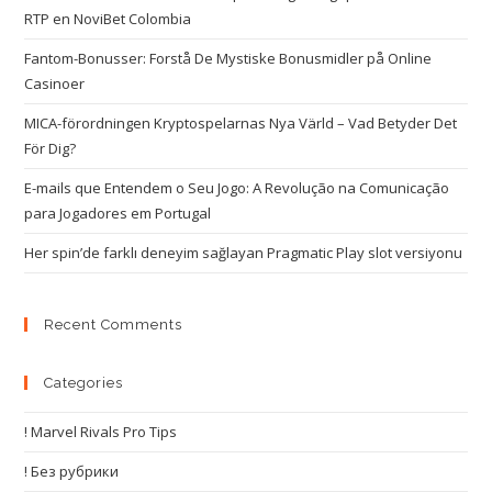
RTP en NoviBet Colombia
Fantom-Bonusser: Forstå De Mystiske Bonusmidler på Online
Casinoer
MICA-förordningen Kryptospelarnas Nya Värld – Vad Betyder Det
För Dig?
E-mails que Entendem o Seu Jogo: A Revolução na Comunicação
para Jogadores em Portugal
Her spin’de farklı deneyim sağlayan Pragmatic Play slot versiyonu
Recent Comments
Categories
! Marvel Rivals Pro Tips
! Без рубрики