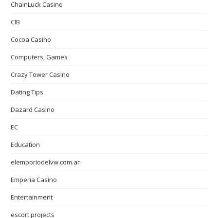
ChainLuck Casino
CIB
Cocoa Casino
Computers, Games
Crazy Tower Сasino
Dating Tips
Dazard Casino
EC
Education
elemporiodelvw.com.ar
Emperia Casino
Entertainment
escort projects