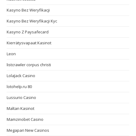
Kasyno Bez Weryfikacji
Kasyno Bez Weryfikacji Kyc
Kasyno Z Paysafecard
Kierrätysvapaat Kasinot
Leon
listcrawler corpus christi
LolaJack Casino
lotohelp.ru 80
Lussurio Casino
Maltan Kasinot
Mamzinobet Casino
Megapari New Casinos