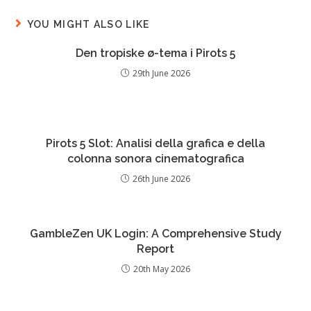
YOU MIGHT ALSO LIKE
Den tropiske ø-tema i Pirots 5
29th June 2026
Pirots 5 Slot: Analisi della grafica e della
colonna sonora cinematografica
26th June 2026
GambleZen UK Login: A Comprehensive Study
Report
20th May 2026