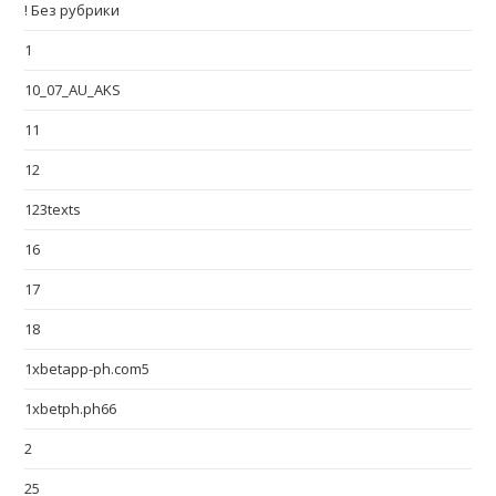
! Без рубрики
1
10_07_AU_AKS
11
12
123texts
16
17
18
1xbetapp-ph.com5
1xbetph.ph66
2
25