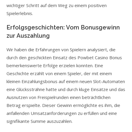
wichtiger Schritt auf dem Weg zu einem positiven
Spielerlebnis.
Erfolgsgeschichten: Vom Bonusgewinn
zur Auszahlung
Wir haben die Erfahrungen von Spielern analysiert, die
durch den geschickten Einsatz des Powbet Casino Bonus
bemerkenswerte Erfolge erzielen konnten. Eine
Geschichte erzählt von einem Spieler, der mit einem
kleinen Einzahlungsbonus auf einem neuen Slot-Automaten
eine Glückssträhne hatte und durch kluge Einsätze und das
Ausnutzen von Freispielrunden einen beträchtlichen
Betrag erspielte. Dieser Gewinn ermöglichte es ihm, die
anfallenden Umsatzanforderungen zu erfüllen und eine
signifikante Summe auszuzahlen.