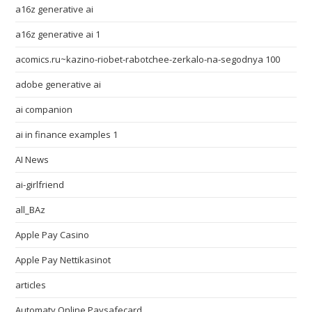
a16z generative ai
a16z generative ai 1
acomics.ru~kazino-riobet-rabotchee-zerkalo-na-segodnya 100
adobe generative ai
ai companion
ai in finance examples 1
AI News
ai-girlfriend
all_BAz
Apple Pay Casino
Apple Pay Nettikasinot
articles
Automaty Online Paysafecard