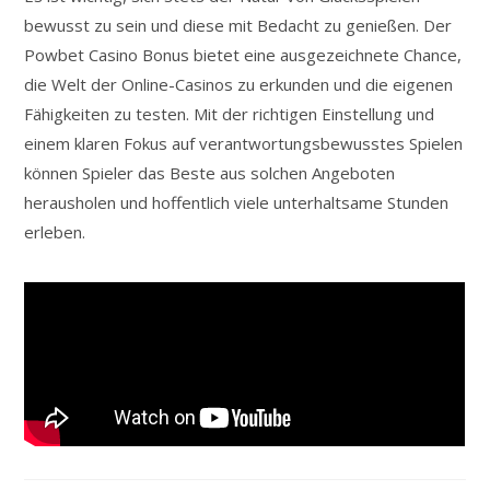
bewusst zu sein und diese mit Bedacht zu genießen. Der
Powbet Casino Bonus bietet eine ausgezeichnete Chance,
die Welt der Online-Casinos zu erkunden und die eigenen
Fähigkeiten zu testen. Mit der richtigen Einstellung und
einem klaren Fokus auf verantwortungsbewusstes Spielen
können Spieler das Beste aus solchen Angeboten
herausholen und hoffentlich viele unterhaltsame Stunden
erleben.