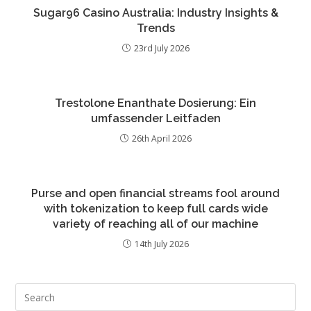
Sugar96 Casino Australia: Industry Insights &
Trends
23rd July 2026
Trestolone Enanthate Dosierung: Ein
umfassender Leitfaden
26th April 2026
Purse and open financial streams fool around
with tokenization to keep full cards wide
variety of reaching all of our machine
14th July 2026