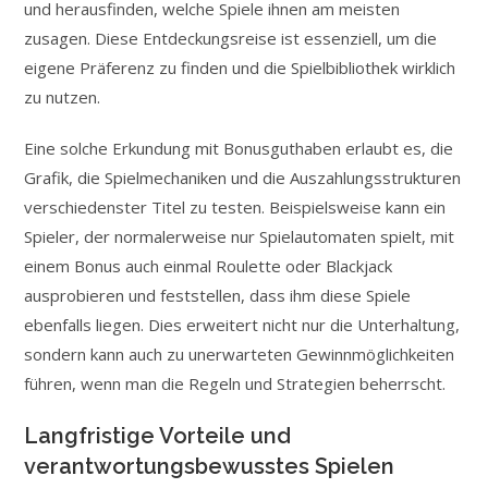
und herausfinden, welche Spiele ihnen am meisten
zusagen. Diese Entdeckungsreise ist essenziell, um die
eigene Präferenz zu finden und die Spielbibliothek wirklich
zu nutzen.
Eine solche Erkundung mit Bonusguthaben erlaubt es, die
Grafik, die Spielmechaniken und die Auszahlungsstrukturen
verschiedenster Titel zu testen. Beispielsweise kann ein
Spieler, der normalerweise nur Spielautomaten spielt, mit
einem Bonus auch einmal Roulette oder Blackjack
ausprobieren und feststellen, dass ihm diese Spiele
ebenfalls liegen. Dies erweitert nicht nur die Unterhaltung,
sondern kann auch zu unerwarteten Gewinnmöglichkeiten
führen, wenn man die Regeln und Strategien beherrscht.
Langfristige Vorteile und
verantwortungsbewusstes Spielen