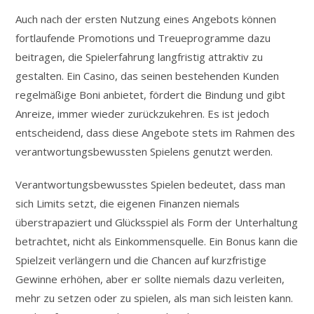
Auch nach der ersten Nutzung eines Angebots können
fortlaufende Promotions und Treueprogramme dazu
beitragen, die Spielerfahrung langfristig attraktiv zu
gestalten. Ein Casino, das seinen bestehenden Kunden
regelmäßige Boni anbietet, fördert die Bindung und gibt
Anreize, immer wieder zurückzukehren. Es ist jedoch
entscheidend, dass diese Angebote stets im Rahmen des
verantwortungsbewussten Spielens genutzt werden.
Verantwortungsbewusstes Spielen bedeutet, dass man
sich Limits setzt, die eigenen Finanzen niemals
überstrapaziert und Glücksspiel als Form der Unterhaltung
betrachtet, nicht als Einkommensquelle. Ein Bonus kann die
Spielzeit verlängern und die Chancen auf kurzfristige
Gewinne erhöhen, aber er sollte niemals dazu verleiten,
mehr zu setzen oder zu spielen, als man sich leisten kann.