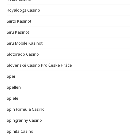
Royaldogs Casino
Siirto Kasinot
Siru Kasinot
Siru Mobile Kasinot
Slotorado Casino
Slovenské Casino Pro České Hráče
Spei
Spellen
Spiele
Spin Formula Casino
Spingranny Casino
Spinita Casino