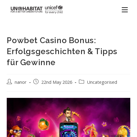
Powbet Casino Bonus:
Erfolgsgeschichten & Tipps
für Gewinne
nanor
22nd May 2026
Uncategorised