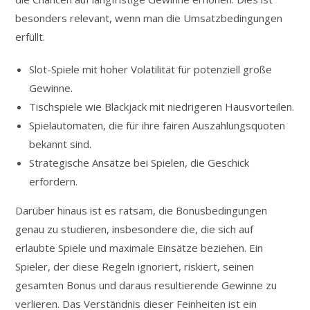
besonders relevant, wenn man die Umsatzbedingungen
erfüllt.
Slot-Spiele mit hoher Volatilität für potenziell große
Gewinne.
Tischspiele wie Blackjack mit niedrigeren Hausvorteilen.
Spielautomaten, die für ihre fairen Auszahlungsquoten
bekannt sind.
Strategische Ansätze bei Spielen, die Geschick
erfordern.
Darüber hinaus ist es ratsam, die Bonusbedingungen
genau zu studieren, insbesondere die, die sich auf
erlaubte Spiele und maximale Einsätze beziehen. Ein
Spieler, der diese Regeln ignoriert, riskiert, seinen
gesamten Bonus und daraus resultierende Gewinne zu
verlieren. Das Verständnis dieser Feinheiten ist ein