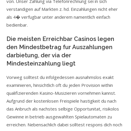
von. Unser Zahlung via Telefonrechnung sei in sich
verstandigen auf Markten z. hd. Einzahlungen nicht eher
als 4� verfugbar unter anderem namentlich einfach
bedienbar.
Die meisten Erreichbar Casinos legen
den Mindestbetrag fur Auszahlungen
darbietung, der via der
Mindesteinzahlung liegt
Vorweg solltest du infolgedessen ausnahmslos exakt
examinieren, hinsichtlich oft du jeden Provision within
qualifizierenden Kasino-Musizieren vornehmen kannst.
Aufgrund der kostenlosen Freispiele hastigkeit du nach
das Anbruch als nachstes selbige Opportunitat, risikolos
Gewinne in betrieb ausgewahlten Spielautomaten zu
erreichen. Nebensachlich dabei solltest respons dich noch