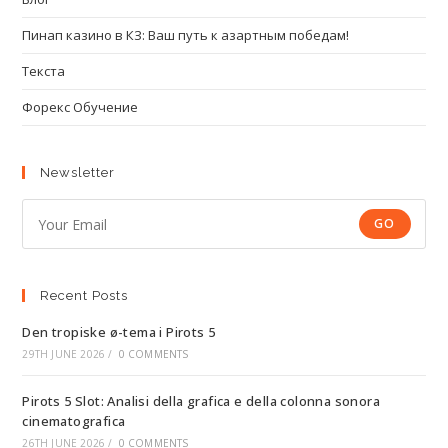
Пинап казино в КЗ: Ваш путь к азартным победам!
Текста
Форекс Обучение
Newsletter
GO
Recent Posts
Den tropiske ø-tema i Pirots 5
29TH JUNE 2026
/
0 COMMENTS
Pirots 5 Slot: Analisi della grafica e della colonna sonora
cinematografica
26TH JUNE 2026
/
0 COMMENTS