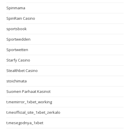
Spinmama
SpinRain Casino
sportsbook
Sportwedden
Sportwetten
Starfy Casino
Stealthbet Casino
stoichimata
Suomen Parhaat Kasinot
t.memirror_1xbet_working
t.meofficial_site_1xbet_zerkalo
t.mesegodnya_1xbet