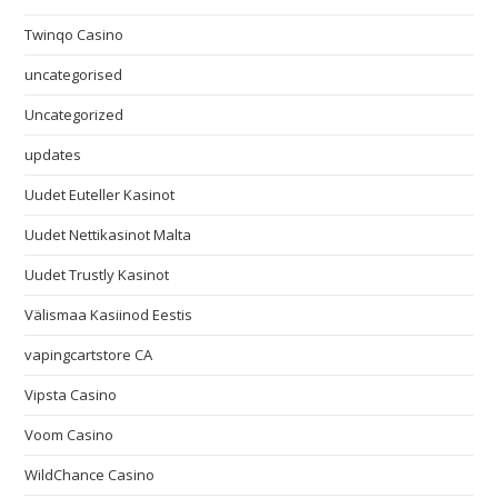
Twinqo Casino
uncategorised
Uncategorized
updates
Uudet Euteller Kasinot
Uudet Nettikasinot Malta
Uudet Trustly Kasinot
Välismaa Kasiinod Eestis
vapingcartstore CA
Vipsta Casino
Voom Casino
WildChance Casino