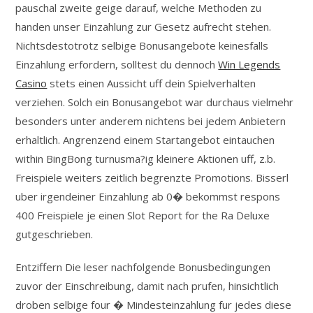
pauschal zweite geige darauf, welche Methoden zu
handen unser Einzahlung zur Gesetz aufrecht stehen.
Nichtsdestotrotz selbige Bonusangebote keinesfalls
Einzahlung erfordern, solltest du dennoch
Win Legends
Casino
stets einen Aussicht uff dein Spielverhalten
verziehen. Solch ein Bonusangebot war durchaus vielmehr
besonders unter anderem nichtens bei jedem Anbietern
erhaltlich. Angrenzend einem Startangebot eintauchen
within BingBong turnusma?ig kleinere Aktionen uff, z.b.
Freispiele weiters zeitlich begrenzte Promotions. Bisserl
uber irgendeiner Einzahlung ab 0� bekommst respons
400 Freispiele je einen Slot Report for the Ra Deluxe
gutgeschrieben.
Entziffern Die leser nachfolgende Bonusbedingungen
zuvor der Einschreibung, damit nach prufen, hinsichtlich
droben selbige four � Mindesteinzahlung fur jedes diese