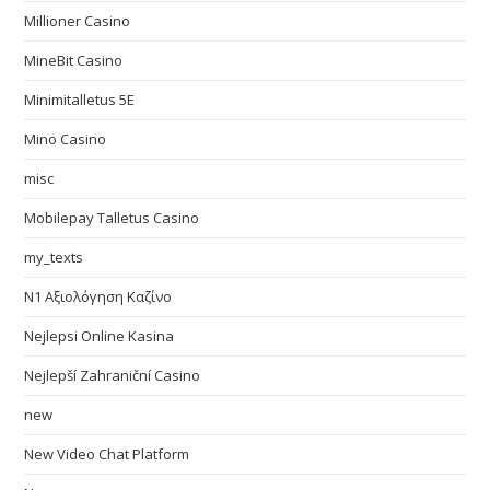
Millioner Casino
MineBit Casino
Minimitalletus 5E
Mino Casino
misc
Mobilepay Talletus Casino
my_texts
N1 Αξιολόγηση Καζίνο
Nejlepsi Online Kasina
Nejlepší Zahraniční Casino
new
New Video Chat Platform