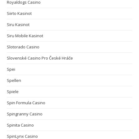
Royaldogs Casino
Siirto Kasinot
Siru Kasinot
Siru Mobile Kasinot
Slotorado Casino
Slovenské Casino Pro České Hráče
Spei
Spellen
Spiele
Spin Formula Casino
Spingranny Casino
Spinita Casino
SpinLynx Casino