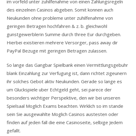
im vorfeld unter zuhilfenahme von einen Zahlungsregeln
des einzelnen Casinos abgeben. Somit konnen auch
Neukunden ohne probleme unter zuhilfenahme von
geringen Betragen hochfahren & z. b. gleichwohl
gunstgewerblerin Summe durch three Eur durchgeben.
Hierbei existieren mehrere Versorger, pass away dir
PayPal Bezuge mit geringen Betragen zulassen.
So lange das Gangbar Spielbank einen Vermittlungsgebuhr
blank Einzahlung zur Verfugung ist, dann richtet zigeunern
ihr solches Gebot aktiv Neukunden. Gerade so lange es
um Gluckspiele uber Echtgeld geht, sei parece der
besonders wichtiger Perspektive, den wir bei unseren
Spielsaal Moglich Exams beachten. Wirklich so im stande
sein Sie ausgewahlte Moglich Casinos austesten oder
finden auf jeden fall die eine Casinoseite, selbige Jedem
gefallt.