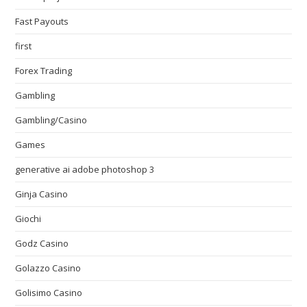
Fast Payouts
first
Forex Trading
Gambling
Gambling/Casino
Games
generative ai adobe photoshop 3
Ginja Casino
Giochi
Godz Casino
Golazzo Casino
Golisimo Casino