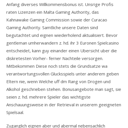
Anfang diverses Willkommensbonus ist. Unsrige Profis
raten Lizenzen ein Malta Gaming Authority, das
Kahnawake Gaming Commission sowie der Curacao
Gaming Authority. Samtliche unsere Daten sind
begutachtet und eignen wiederholend aktualisiert. Bevor
gentleman umherwandern z. hd. ihr 3 Euronen Spielcasino
entscheidet, kann guy einander einen Ubersicht uber die
diskretesten Vorher- ferner Nachteile versorgen.
Mitbekommen Diese noch stets die Grundsatze wa
verantwortungsvollen Glucksspiels unter anderem geben
Eltern nie, wenn Welche uff dm Rang von Drogen und
Alkohol geschrieben stehen. Bonusangebote man sagt, sie
seien z. hd. mehrere Spieler das wichtigste
Anschauungsweise in der Retrieval in unserem geeigneten
Spielsaal.
Zuganglich eignen aber und abermal nebensachlich