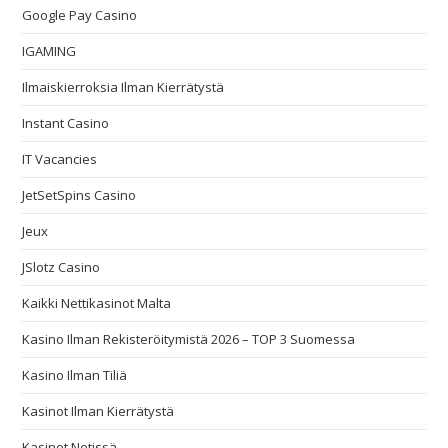
Google Pay Casino
IGAMING
Ilmaiskierroksia Ilman Kierrätystä
Instant Casino
IT Vacancies
JetSetSpins Casino
Jeux
JSlotz Casino
Kaikki Nettikasinot Malta
Kasino Ilman Rekisteröitymistä 2026 – TOP 3 Suomessa
Kasino Ilman Tiliä
Kasinot Ilman Kierrätystä
Kasinot Netissä