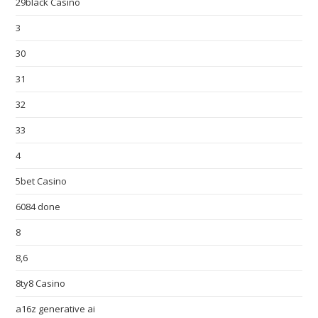
29black Casino
3
30
31
32
33
4
5bet Casino
6084 done
8
8,6
8ty8 Casino
a16z generative ai