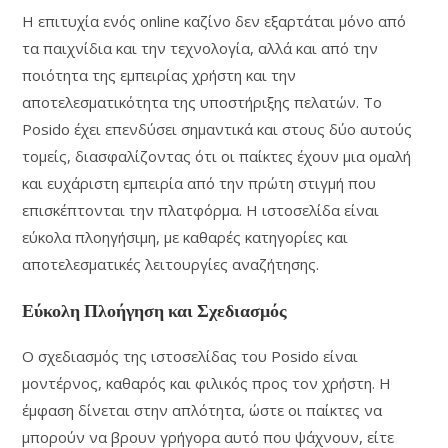
Η επιτυχία ενός online καζίνο δεν εξαρτάται μόνο από
τα παιχνίδια και την τεχνολογία, αλλά και από την
ποιότητα της εμπειρίας χρήστη και την
αποτελεσματικότητα της υποστήριξης πελατών. Το
Posido έχει επενδύσει σημαντικά και στους δύο αυτούς
τομείς, διασφαλίζοντας ότι οι παίκτες έχουν μια ομαλή
και ευχάριστη εμπειρία από την πρώτη στιγμή που
επισκέπτονται την πλατφόρμα. Η ιστοσελίδα είναι
εύκολα πλοηγήσιμη, με καθαρές κατηγορίες και
αποτελεσματικές λειτουργίες αναζήτησης.
Εύκολη Πλοήγηση και Σχεδιασμός
Ο σχεδιασμός της ιστοσελίδας του Posido είναι
μοντέρνος, καθαρός και φιλικός προς τον χρήστη. Η
έμφαση δίνεται στην απλότητα, ώστε οι παίκτες να
μπορούν να βρουν γρήγορα αυτό που ψάχνουν, είτε