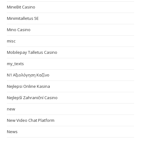
MineBit Casino
Minimitalletus 5E
Mino Casino
misc
Mobilepay Talletus Casino
my_texts
N1 Αξιολόγηση Καζίνο
Nejlepsi Online Kasina
Nejlepší Zahraniční Casino
new
New Video Chat Platform
News