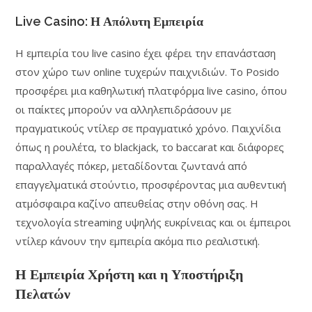
Live Casino: Η Απόλυτη Εμπειρία
Η εμπειρία του live casino έχει φέρει την επανάσταση
στον χώρο των online τυχερών παιχνιδιών. Το Posido
προσφέρει μια καθηλωτική πλατφόρμα live casino, όπου
οι παίκτες μπορούν να αλληλεπιδράσουν με
πραγματικούς ντίλερ σε πραγματικό χρόνο. Παιχνίδια
όπως η ρουλέτα, το blackjack, το baccarat και διάφορες
παραλλαγές πόκερ, μεταδίδονται ζωντανά από
επαγγελματικά στούντιο, προσφέροντας μια αυθεντική
ατμόσφαιρα καζίνο απευθείας στην οθόνη σας. Η
τεχνολογία streaming υψηλής ευκρίνειας και οι έμπειροι
ντίλερ κάνουν την εμπειρία ακόμα πιο ρεαλιστική.
Η Εμπειρία Χρήστη και η Υποστήριξη
Πελατών