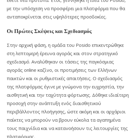
έθετε νέα πρότυπα. Έτσι, γεννήθηκε η ιδέα του Posido,
με την υπόσχεση να προσφέρει μια πλατφόρμα που θα
ανταποκρίνεται στις υψηλότερες προσδοκίες.
Οι Πρώτες Σκέψεις και Σχεδιασμός
Στην αρχική φάση, η ομάδα του Posido επικεντρώθηκε
στη λεπτομερή έρευνα αγοράς και στον στρατηγικό
σχεδιασμό. Αναλύθηκαν οι τάσεις της παγκόσμιας
αγοράς online καζίνο, οι προτιμήσεις των Ελλήνων
παικτών και οι ρυθμιστικές απαιτήσεις. Ο σχεδιασμός
της πλατφόρμας έγινε με γνώμονα την ευχρηστία, την
αισθητική και την ταχύτητα φόρτωσης. Δόθηκε ιδιαίτερη
προσοχή στην ανάπτυξη ενός διαισθητικού
περιβάλλοντος πλοήγησης, ώστε ακόμη και οι αρχάριοι
παίκτες να μπορούν να βρουν εύκολα τα αγαπημένα
τους παιχνίδια και να κατανοήσουν τις λειτουργίες της
πλατφόρμας.