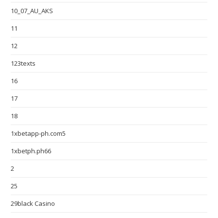
10_07_AU_AKS
11
12
123texts
16
17
18
1xbetapp-ph.com5
1xbetph.ph66
2
25
29black Casino