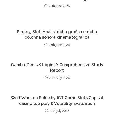
29th June 2026
Pirots 5 Slot: Analisi della grafica e della
colonna sonora cinematografica
26th June 2026
GambleZen UK Login: A Comprehensive Study
Report
20th May 2026
Wolf Work on Pokie by IGT Game Slots Capital
casino top play & Volatility Evaluation
17th July 2026