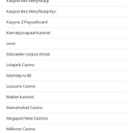
Kasyno Bez Weryfikacji
Kasyno Bez Weryfikacji Kyc
Kasyno Z Paysafecard
Kierrätysvapaat Kasinot
Leon
listcrawler corpus christi
LolaJack Casino
lotohelp.ru 80
Lussurio Casino
Maltan Kasinot
Mamzinobet Casino
Megapari New Casinos
Millioner Casino