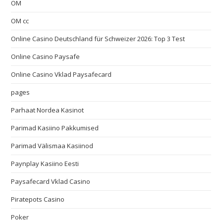
OM
OM cc
Online Casino Deutschland für Schweizer 2026: Top 3 Test
Online Casino Paysafe
Online Casino Vklad Paysafecard
pages
Parhaat Nordea Kasinot
Parimad Kasiino Pakkumised
Parimad Välismaa Kasiinod
Paynplay Kasiino Eesti
Paysafecard Vklad Casino
Piratepots Casino
Poker