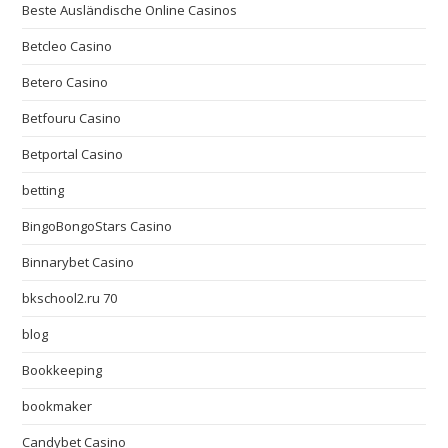
Beste Ausländische Online Casinos
Betcleo Casino
Betero Casino
Betfouru Casino
Betportal Casino
betting
BingoBongoStars Casino
Binnarybet Casino
bkschool2.ru 70
blog
Bookkeeping
bookmaker
Candybet Casino