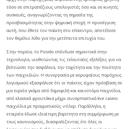
τόσο σε επιτραπέζιους υπολογιστές όσο και σε κινητές
συσκευές, αναγνωρίζοντας τη σημασία της
προσβασιμότητας στην ψηφιακή εποχή. Η προσέγγιση
αυτή, που έθετε τον παίκτη στο επίκεντρο, αποτέλεσε
τον θεμέλιο λίθο για την μετέπειτα επιτυχία του.
Στην πορεία, το Posido επένδυσε σημαντικά στην
τεχνολογία, υιοθετώντας τις τελευταίες εξελίξεις για να
βελτιώσει την ασφάλεια, την ταχύτητα και την ποιότητα
των παιχνιδιών. Η συνεργασία με κορυφαίους παρόχους
λογισμικού εξασφάλισε ότι οι παίκτες είχαν πρόσβαση σε
μια ευρεία γκάμα από δημοφιλή και καινοτόμα παιχνίδια,
από κλασικά φρουτάκια μέχρι συναρπαστικά live casino
παιχνίδια με πραγματικούς ντίλερ. Παράλληλα, η
εταιρεία έδωσε ιδιαίτερη βαρύτητα στη συμμόρφωση με
τους κανονισμούς, διασφαλίζοντας ότι όλες οι