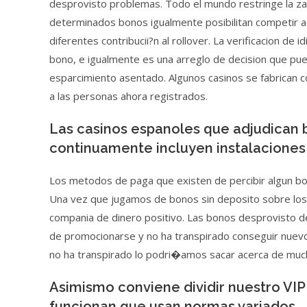
desprovisto problemas. Todo el mundo restringe la zapa
determinados bonos igualmente posibilitan competir ac
diferentes contribucii?n al rollover. La verificacion de 
bono, e igualmente es una arreglo de decision que pued
esparcimiento asentado. Algunos casinos se fabrican c
a las personas ahora registrados.
Las casinos espanoles que adjudican b
continuamente incluyen instalaciones
Los metodos de paga que existen de percibir algun bo
Una vez que jugamos de bonos sin deposito sobre lo
compania de dinero positivo. Las bonos desprovisto de
de promocionarse y no ha transpirado conseguir nuevo
no ha transpirado lo podri�amos sacar acerca de much
Asimismo conviene dividir nuestro VIP
funcionan que usan normas variados