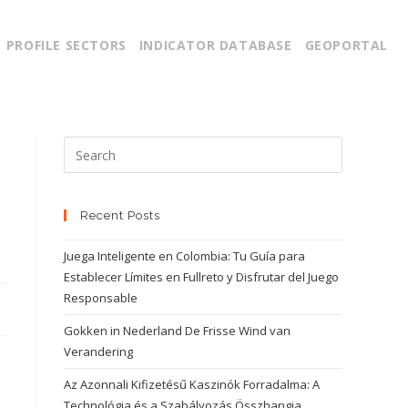
PROFILE SECTORS
INDICATOR DATABASE
GEOPORTAL
Recent Posts
Juega Inteligente en Colombia: Tu Guía para
Establecer Límites en Fullreto y Disfrutar del Juego
Responsable
Gokken in Nederland De Frisse Wind van
Verandering
Az Azonnali Kifizetésű Kaszinók Forradalma: A
Technológia és a Szabályozás Összhangja