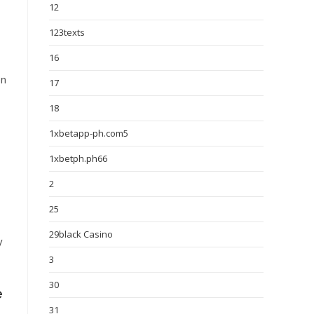
12
123texts
16
en
17
18
1xbetapp-ph.com5
1xbetph.ph66
2
25
29black Casino
y
3
30
e
31