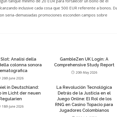
lgun tanque minimo de 20 EUR para fortalecer un bono de el
alcanzando inclusive cada cosa que 500 EUR referente a bonos. D
uacion seria-demasiadas promociones esconden campos sobre
 Slot: Analisi della
GambleZen UK Login: A
 della colonna sonora
Comprehensive Study Report
nematografica
20th May 2026
26th June 2026
iel in Deutschland:
La Revolución Tecnológica
 im Licht der neuen
Detrás de la Justicia en el
Regularien
Juego Online: El Rol de los
RNG en Casino Topacio para
18th June 2026
Jugadores Colombianos