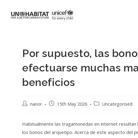
Por supuesto, las bono
efectuarse muchas mas
beneficios
nanor
15th May 2026
Uncategorised
Habitualmente las tragamonedas en internet resultan la
los bonos del arquetipo. Acerca de este aspecto del p