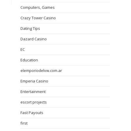
Computers, Games
Crazy Tower Сasino
Dating Tips
Dazard Casino
EC
Education
elemporiodelvw.com.ar
Emperia Casino
Entertainment
escort projects
Fast Payouts
first