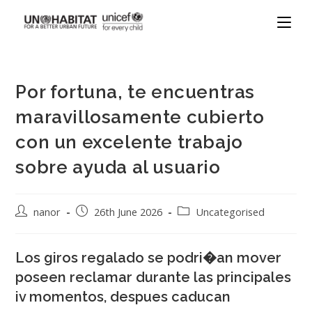
Por fortuna, te encuentras
maravillosamente cubierto
con un excelente trabajo
sobre ayuda al usuario
nanor
26th June 2026
Uncategorised
Los giros regalado se podri�an mover
poseen reclamar durante las principales
iv momentos, despues caducan