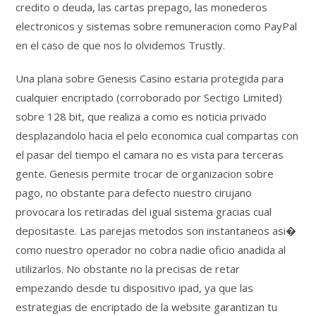
credito o deuda, las cartas prepago, las monederos
electronicos y sistemas sobre remuneracion como PayPal
en el caso de que nos lo olvidemos Trustly.
Una plana sobre Genesis Casino estaria protegida para
cualquier encriptado (corroborado por Sectigo Limited)
sobre 128 bit, que realiza a como es noticia privado
desplazandolo hacia el pelo economica cual compartas con
el pasar del tiempo el camara no es vista para terceras
gente. Genesis permite trocar de organizacion sobre
pago, no obstante para defecto nuestro cirujano
provocara los retiradas del igual sistema gracias cual
depositaste. Las parejas metodos son instantaneos asi�
como nuestro operador no cobra nadie oficio anadida al
utilizarlos. No obstante no la precisas de retar
empezando desde tu dispositivo ipad, ya que las
estrategias de encriptado de la website garantizan tu