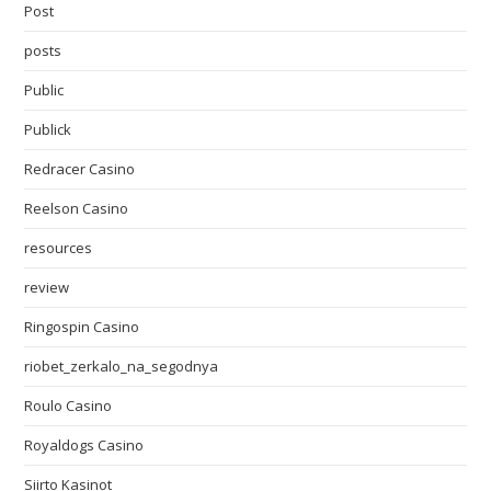
Post
posts
Public
Publick
Redracer Casino
Reelson Casino
resources
review
Ringospin Casino
riobet_zerkalo_na_segodnya
Roulo Casino
Royaldogs Casino
Siirto Kasinot