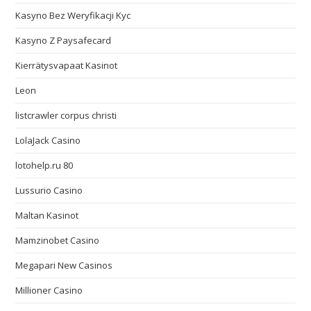
Kasyno Bez Weryfikacji Kyc
Kasyno Z Paysafecard
Kierrätysvapaat Kasinot
Leon
listcrawler corpus christi
LolaJack Casino
lotohelp.ru 80
Lussurio Casino
Maltan Kasinot
Mamzinobet Casino
Megapari New Casinos
Millioner Casino