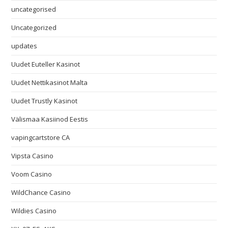
uncategorised
Uncategorized
updates
Uudet Euteller Kasinot
Uudet Nettikasinot Malta
Uudet Trustly Kasinot
Välismaa Kasiinod Eestis
vapingcartstore CA
Vipsta Casino
Voom Casino
WildChance Casino
Wildies Casino