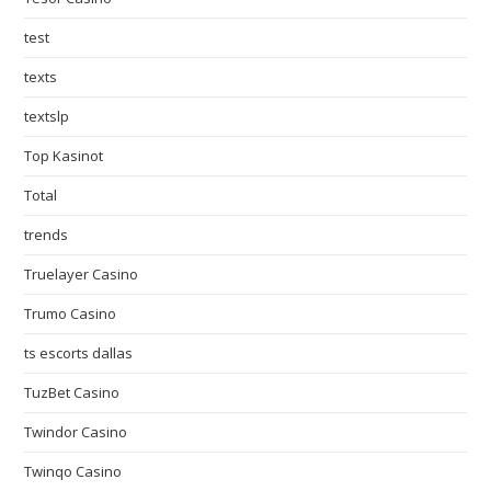
test
texts
textslp
Top Kasinot
Total
trends
Truelayer Casino
Trumo Casino
ts escorts dallas
TuzBet Casino
Twindor Casino
Twinqo Casino