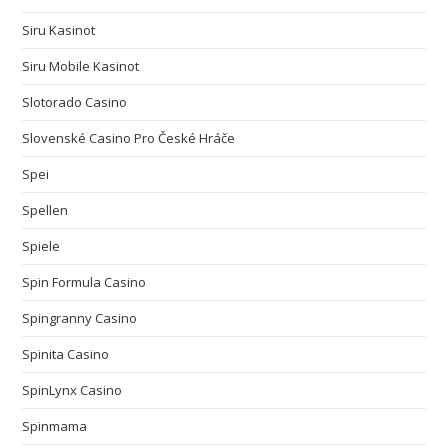
Siru Kasinot
Siru Mobile Kasinot
Slotorado Casino
Slovenské Casino Pro České Hráče
Spei
Spellen
Spiele
Spin Formula Casino
Spingranny Casino
Spinita Casino
SpinLynx Casino
Spinmama