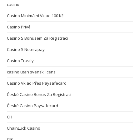
casino
Casino Minimální Vklad 100 Kč
Casino Privé
Casino S Bonusem Za Registraci
Casino S Neterapay
Casino Trustly
casino utan svensk licens
Casino Vklad Přes Paysafecard
České Casino Bonus Za Registraci
České Casino Paysafecard
CH
ChainLuck Casino
CIB