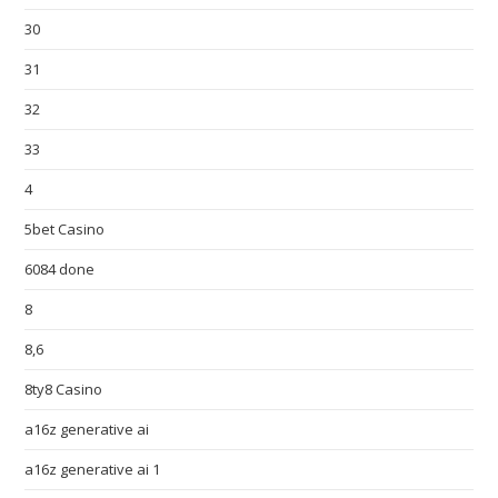
30
31
32
33
4
5bet Casino
6084 done
8
8,6
8ty8 Casino
a16z generative ai
a16z generative ai 1