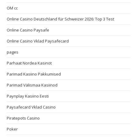
OM cc
Online Casino Deutschland für Schweizer 2026: Top 3 Test
Online Casino Paysafe
Online Casino Vklad Paysafecard
pages
Parhaat Nordea Kasinot
Parimad Kasiino Pakkumised
Parimad Välismaa Kasiinod
Paynplay Kasiino Eesti
Paysafecard Vklad Casino
Piratepots Casino
Poker