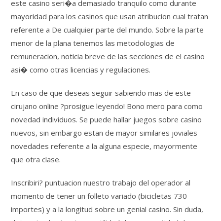
este casino seri�a demasiado tranquilo como durante
mayoridad para los casinos que usan atribucion cual tratan
referente a De cualquier parte del mundo. Sobre la parte
menor de la plana tenemos las metodologias de
remuneracion, noticia breve de las secciones de el casino
asi� como otras licencias y regulaciones.
En caso de que deseas seguir sabiendo mas de este
cirujano online ?prosigue leyendo! Bono mero para como
novedad individuos. Se puede hallar juegos sobre casino
nuevos, sin embargo estan de mayor similares joviales
novedades referente a la alguna especie, mayormente
que otra clase.
Inscribiri? puntuacion nuestro trabajo del operador al
momento de tener un folleto variado (bicicletas 730
importes) y a la longitud sobre un genial casino. Sin duda,