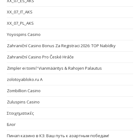
XX_07_ES_AKS
XX_07_IT_AKS
XX_07_PL_AKS
Yoyospins Casino
Zahraniční Casino Bonus Za Registraci 2026: TOP Nabídky
Zahraniční Casino Pro České Hráče
Zimpler ei toimi? Vianmääritys & Rahojen Palautus
zolotoyabloko.ru A
Zombillion Casino
Zuluspins Casino
Στοιχηματικές
Блог
Пинап казино в КЗ: Ваш путь к азартным победам!