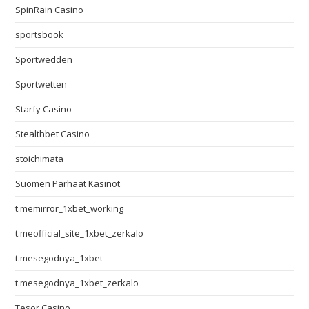
SpinRain Casino
sportsbook
Sportwedden
Sportwetten
Starfy Casino
Stealthbet Casino
stoichimata
Suomen Parhaat Kasinot
t.memirror_1xbet_working
t.meofficial_site_1xbet_zerkalo
t.mesegodnya_1xbet
t.mesegodnya_1xbet_zerkalo
Tesor Casino