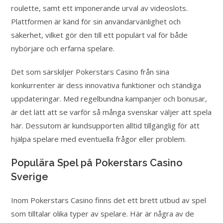
roulette, samt ett imponerande urval av videoslots.
Plattformen är känd för sin användarvänlighet och
säkerhet, vilket gör den till ett populärt val för både
nybörjare och erfarna spelare.
Det som särskiljer Pokerstars Casino från sina
konkurrenter är dess innovativa funktioner och ständiga
uppdateringar. Med regelbundna kampanjer och bonusar,
är det lätt att se varför så många svenskar väljer att spela
här. Dessutom är kundsupporten alltid tillgänglig för att
hjälpa spelare med eventuella frågor eller problem.
Populära Spel på Pokerstars Casino
Sverige
Inom Pokerstars Casino finns det ett brett utbud av spel
som tilltalar olika typer av spelare. Här är några av de