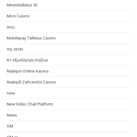
Minimitalletus 5E
Mino Casino
misc
Mobilepay Talletus Casino
my_texts
N1 Αξιολόγηση Καζίνο
Nejlepsi Online Kasina
Nejlepší Zahraniční Casino
new
New Video Chat Platform
News
OM