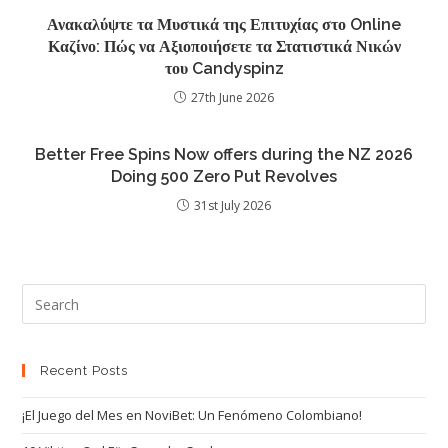
Ανακαλύψτε τα Μυστικά της Επιτυχίας στο Online
Καζίνο: Πώς να Αξιοποιήσετε τα Στατιστικά Νικών
του Candyspinz
27th June 2026
Better Free Spins Now offers during the NZ 2026
Doing 500 Zero Put Revolves
31st July 2026
Recent Posts
¡El Juego del Mes en NoviBet: Un Fenómeno Colombiano!