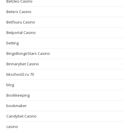
Betcleo Casino
Betero Casino
Betfouru Casino
Betportal Casino
betting
BingoBongoStars Casino
Binnarybet Casino
bkschool2.ru 70
blog
Bookkeeping
bookmaker
Candybet Casino
casino