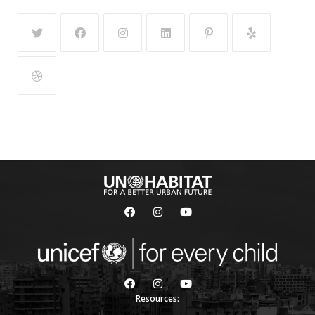
Resources: