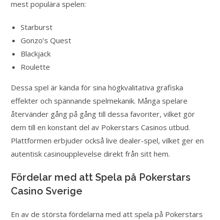
mest populära spelen:
Starburst
Gonzo’s Quest
Blackjack
Roulette
Dessa spel är kända för sina högkvalitativa grafiska
effekter och spännande spelmekanik. Många spelare
återvänder gång på gång till dessa favoriter, vilket gör
dem till en konstant del av Pokerstars Casinos utbud.
Plattformen erbjuder också live dealer-spel, vilket ger en
autentisk casinoupplevelse direkt från sitt hem.
Fördelar med att Spela på Pokerstars
Casino Sverige
En av de största fördelarna med att spela på Pokerstars