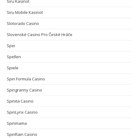
Siru Kasinot
Siru Mobile Kasinot
Slotorado Casino
Slovenské Casino Pro České Hráče
Spei
Spellen
Spiele
Spin Formula Casino
Spingranny Casino
Spinita Casino
SpinLynx Casino
Spinmama
SpinRain Casino