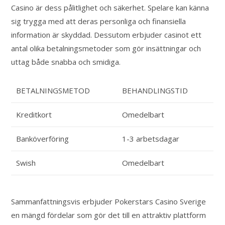
Casino är dess pålitlighet och säkerhet. Spelare kan känna
sig trygga med att deras personliga och finansiella
information är skyddad. Dessutom erbjuder casinot ett
antal olika betalningsmetoder som gör insättningar och
uttag både snabba och smidiga.
BETALNINGSMETOD
BEHANDLINGSTID
Kreditkort
Omedelbart
Banköverföring
1-3 arbetsdagar
Swish
Omedelbart
Sammanfattningsvis erbjuder Pokerstars Casino Sverige
en mängd fördelar som gör det till en attraktiv plattform