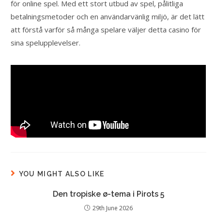
för online spel. Med ett stort utbud av spel, pålitliga
betalningsmetoder och en användarvänlig miljö, är det lätt
att förstå varför så många spelare väljer detta casino för
sina spelupplevelser.
YOU MIGHT ALSO LIKE
Den tropiske ø-tema i Pirots 5
29th June 2026