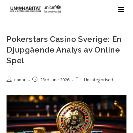
Pokerstars Casino Sverige: En
Djupgående Analys av Online
Spel
nanor
23rd June 2026
Uncategorised