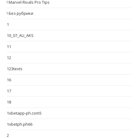
! Marvel Rivals Pro Tips
! Без рубрики
1
10_07_AU_AKS
11
12
123texts
16
17
18
1xbetapp-ph.com5
1xbetph.ph66
2