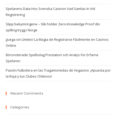
Spelarens Data Hos Svenska Casinon Vad Samlas In Vid
Registrering
Slipp bekymringene – Slik holder Zero-Knowledge Proof din
spilling trygg i Norge
¡Juega sin Límites! La Magia de Registrarse Fácilmente en Casinos
Online
Börsnoterade Spelbolag Prestation och Analys För Erfarne
Spelaren
Pasión Futbolera en las Tragamonedas de Vegasino: ¡Apuesta por
la Roja y tus Clubes Chilenos!
Recent Comments
Categories