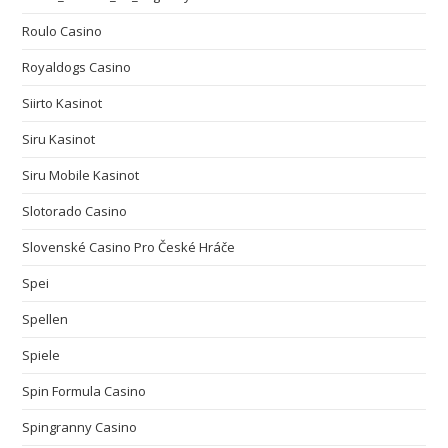
Roulo Casino
Royaldogs Casino
Siirto Kasinot
Siru Kasinot
Siru Mobile Kasinot
Slotorado Casino
Slovenské Casino Pro České Hráče
Spei
Spellen
Spiele
Spin Formula Casino
Spingranny Casino