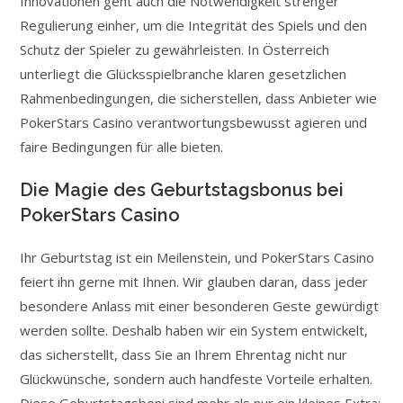
Innovationen geht auch die Notwendigkeit strenger
Regulierung einher, um die Integrität des Spiels und den
Schutz der Spieler zu gewährleisten. In Österreich
unterliegt die Glücksspielbranche klaren gesetzlichen
Rahmenbedingungen, die sicherstellen, dass Anbieter wie
PokerStars Casino verantwortungsbewusst agieren und
faire Bedingungen für alle bieten.
Die Magie des Geburtstagsbonus bei
PokerStars Casino
Ihr Geburtstag ist ein Meilenstein, und PokerStars Casino
feiert ihn gerne mit Ihnen. Wir glauben daran, dass jeder
besondere Anlass mit einer besonderen Geste gewürdigt
werden sollte. Deshalb haben wir ein System entwickelt,
das sicherstellt, dass Sie an Ihrem Ehrentag nicht nur
Glückwünsche, sondern auch handfeste Vorteile erhalten.