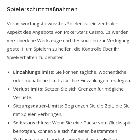
Spielerschutzmaßnahmen
Verantwortungsbewusstes Spielen ist ein zentraler
Aspekt des Angebots von PokerStars Casino. Es werden
verschiedene Werkzeuge und Ressourcen zur Verfügung
gestellt, um Spielern zu helfen, die Kontrolle über ihr
Spielverhalten zu behalten:
Einzahlungslimits:
Sie können tägliche, wöchentliche
oder monatliche Limits für Ihre Einzahlungen festlegen.
Verlustlimits:
Setzen Sie sich Grenzen für mögliche
Verluste.
Sitzungsdauer-Limits:
Begrenzen Sie die Zeit, die Sie
mit Spielen verbringen.
Selbstauschluss:
Wenn Sie eine Pause vom Glücksspiel
benötigen, können Sie sich für einen bestimmten
Zeitraum oder dauerhaft vom Spiel ausschließen.