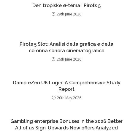
Den tropiske ø-tema i Pirots 5
29th June 2026
Pirots 5 Slot: Analisi della grafica e della
colonna sonora cinematografica
26th June 2026
GambleZen UK Login: A Comprehensive Study
Report
20th May 2026
Gambling enterprise Bonuses in the 2026 Better
All of us Sign-Upwards Now offers Analyzed