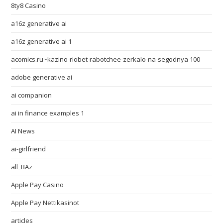
8ty8 Casino
a16z generative ai
a16z generative ai 1
acomics.ru~kazino-riobet-rabotchee-zerkalo-na-segodnya 100
adobe generative ai
ai companion
ai in finance examples 1
AI News
ai-girlfriend
all_BAz
Apple Pay Casino
Apple Pay Nettikasinot
articles