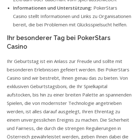
Informationen und Unterstützung:
PokerStars
Casino stellt Informationen und Links zu Organisationen
bereit, die bei Problemen mit Glücksspielsucht helfen.
Ihr besonderer Tag bei PokerStars
Casino
Ihr Geburtstag ist ein Anlass zur Freude und sollte mit
besonderen Erlebnissen gefeiert werden. Bei PokerStars
Casino sind wir bestrebt, Ihnen genau das zu bieten. Von
exklusiven Geburtstagsboni, die Ihr Spielkapital
aufstocken, bis hin zu einer breiten Palette an spannenden
Spielen, die von modernster Technologie angetrieben
werden, ist alles darauf ausgelegt, Ihren Ehrentag zu
einem unvergesslichen Ereignis zu machen. Die Sicherheit
und Fairness, die durch die strengen Regulierungen in
Österreich gewährleistet werden, geben Ihnen dabei die