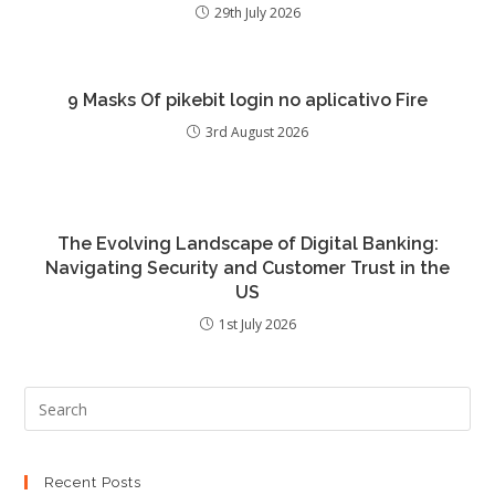
29th July 2026
9 Masks Of pikebit login no aplicativo Fire
3rd August 2026
The Evolving Landscape of Digital Banking:
Navigating Security and Customer Trust in the
US
1st July 2026
Recent Posts