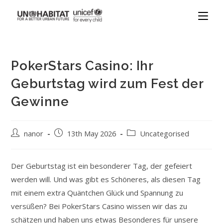
PokerStars Casino: Ihr
Geburtstag wird zum Fest der
Gewinne
nanor
13th May 2026
Uncategorised
Der Geburtstag ist ein besonderer Tag, der gefeiert
werden will. Und was gibt es Schöneres, als diesen Tag
mit einem extra Quäntchen Glück und Spannung zu
versüßen? Bei PokerStars Casino wissen wir das zu
schätzen und haben uns etwas Besonderes für unsere