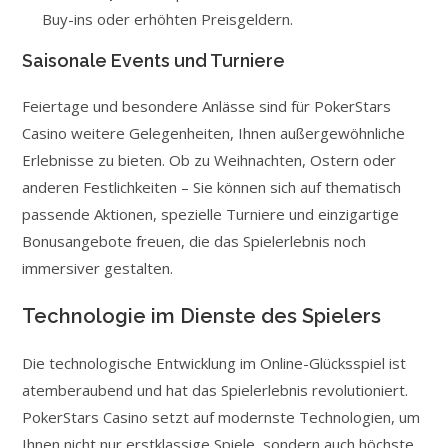
Buy-ins oder erhöhten Preisgeldern.
Saisonale Events und Turniere
Feiertage und besondere Anlässe sind für PokerStars
Casino weitere Gelegenheiten, Ihnen außergewöhnliche
Erlebnisse zu bieten. Ob zu Weihnachten, Ostern oder
anderen Festlichkeiten – Sie können sich auf thematisch
passende Aktionen, spezielle Turniere und einzigartige
Bonusangebote freuen, die das Spielerlebnis noch
immersiver gestalten.
Technologie im Dienste des Spielers
Die technologische Entwicklung im Online-Glücksspiel ist
atemberaubend und hat das Spielerlebnis revolutioniert.
PokerStars Casino setzt auf modernste Technologien, um
Ihnen nicht nur erstklassige Spiele, sondern auch höchste