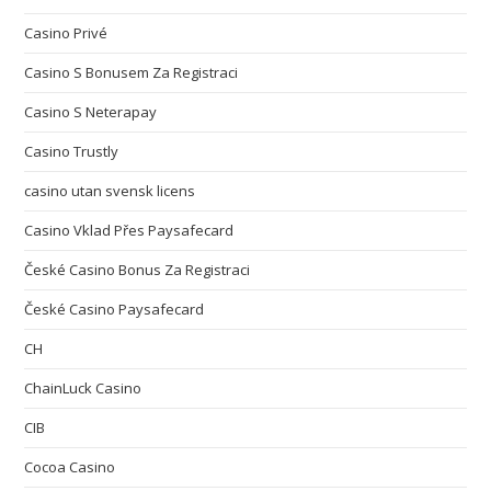
Casino Privé
Casino S Bonusem Za Registraci
Casino S Neterapay
Casino Trustly
casino utan svensk licens
Casino Vklad Přes Paysafecard
České Casino Bonus Za Registraci
České Casino Paysafecard
CH
ChainLuck Casino
CIB
Cocoa Casino