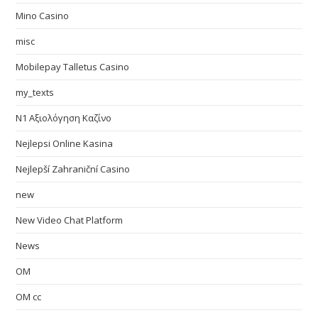
Mino Casino
misc
Mobilepay Talletus Casino
my_texts
N1 Αξιολόγηση Καζίνο
Nejlepsi Online Kasina
Nejlepší Zahraniční Casino
new
New Video Chat Platform
News
OM
OM cc