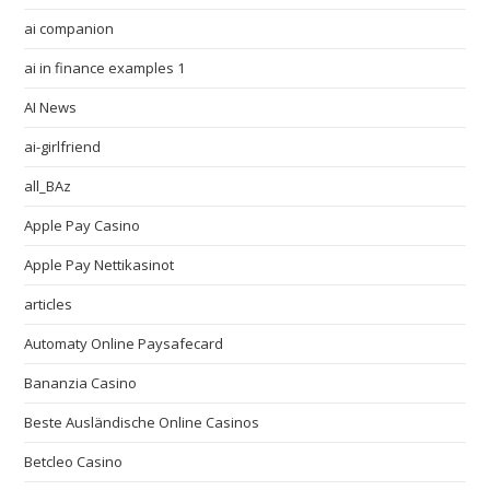
ai companion
ai in finance examples 1
AI News
ai-girlfriend
all_BAz
Apple Pay Casino
Apple Pay Nettikasinot
articles
Automaty Online Paysafecard
Bananzia Casino
Beste Ausländische Online Casinos
Betcleo Casino