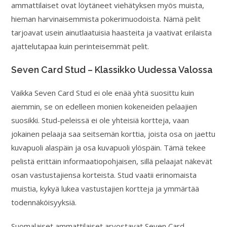
ammattilaiset ovat löytäneet viehätyksen myös muista,
hieman harvinaisemmista pokerimuodoista. Nämä pelit
tarjoavat usein ainutlaatuisia haasteita ja vaativat erilaista
ajattelutapaa kuin perinteisemmät pelit.
Seven Card Stud – Klassikko Uudessa Valossa
Vaikka Seven Card Stud ei ole enää yhtä suosittu kuin
aiemmin, se on edelleen monien kokeneiden pelaajien
suosikki. Stud-peleissä ei ole yhteisiä kortteja, vaan
jokainen pelaaja saa seitsemän korttia, joista osa on jaettu
kuvapuoli alaspäin ja osa kuvapuoli ylöspäin. Tämä tekee
pelistä erittäin informaatiopohjaisen, sillä pelaajat näkevät
osan vastustajiensa korteista. Stud vaatii erinomaista
muistia, kykyä lukea vastustajien kortteja ja ymmärtää
todennäköisyyksiä.
Suomalaiset ammattilaiset arvostavat Seven Card