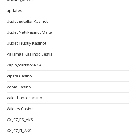
updates
Uudet Euteller Kasinot
Uudet Nettikasinot Malta
Uudet Trustly Kasinot
Välismaa Kasiinod Eestis
vapingcartstore CA
Vipsta Casino
Voom Casino
WildChance Casino
Wildies Casino
XX_07_ES_AKS
XX_07_IT_AKS