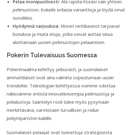
Pelaa monipuolisesti:
Älä rajoita itseäsi vain yhteen
pelimuotoon. Kokeile erilaisia variantteja ja löydä omat
suosikkisi.
Hyödynnä tarjouksia:
Monet nettikasinot tarjoavat
bonuksia ja muita etuja, jotka voivat auttaa sinua
aloittamaan uusien pelimuotojen pelaamisen.
Pokerin Tulevaisuus Suomessa
Pokerimaailma kehittyy jatkuvasti, ja suomalaiset
ammattilaiset ovat aina valmiita sopeutumaan uusiin
trendeihin. Teknologian kehittyessä voimme odottaa
näkevämme entistä innovatiivisempia pelimuotoja ja
pelialustoja. Sääntelyn rooli tulee myös pysymään
merkittävänä, varmistaen turvallisen ja reilun
peliympäristön kaikille.
Suomalaiset pelaajat ovat tunnettuja strategisesta