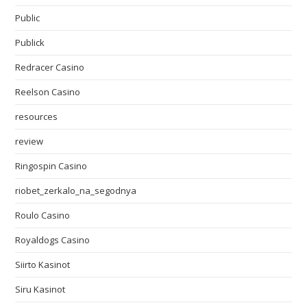
Public
Publick
Redracer Casino
Reelson Casino
resources
review
Ringospin Casino
riobet_zerkalo_na_segodnya
Roulo Casino
Royaldogs Casino
Siirto Kasinot
Siru Kasinot