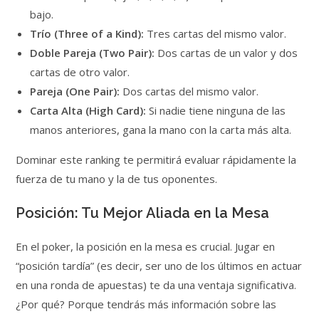
bajo.
Trío (Three of a Kind):
Tres cartas del mismo valor.
Doble Pareja (Two Pair):
Dos cartas de un valor y dos
cartas de otro valor.
Pareja (One Pair):
Dos cartas del mismo valor.
Carta Alta (High Card):
Si nadie tiene ninguna de las
manos anteriores, gana la mano con la carta más alta.
Dominar este ranking te permitirá evaluar rápidamente la
fuerza de tu mano y la de tus oponentes.
Posición: Tu Mejor Aliada en la Mesa
En el poker, la posición en la mesa es crucial. Jugar en
“posición tardía” (es decir, ser uno de los últimos en actuar
en una ronda de apuestas) te da una ventaja significativa.
¿Por qué? Porque tendrás más información sobre las