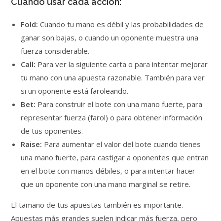
Cuándo usar cada acción:
Fold:
Cuando tu mano es débil y las probabilidades de
ganar son bajas, o cuando un oponente muestra una
fuerza considerable.
Call:
Para ver la siguiente carta o para intentar mejorar
tu mano con una apuesta razonable. También para ver
si un oponente está faroleando.
Bet:
Para construir el bote con una mano fuerte, para
representar fuerza (farol) o para obtener información
de tus oponentes.
Raise:
Para aumentar el valor del bote cuando tienes
una mano fuerte, para castigar a oponentes que entran
en el bote con manos débiles, o para intentar hacer
que un oponente con una mano marginal se retire.
El tamaño de tus apuestas también es importante.
Apuestas más grandes suelen indicar más fuerza, pero