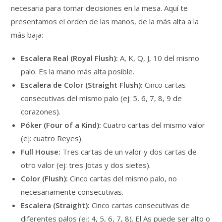
necesaria para tomar decisiones en la mesa. Aquí te
presentamos el orden de las manos, de la más alta a la
más baja:
Escalera Real (Royal Flush):
A, K, Q, J, 10 del mismo
palo. Es la mano más alta posible.
Escalera de Color (Straight Flush):
Cinco cartas
consecutivas del mismo palo (ej: 5, 6, 7, 8, 9 de
corazones).
Póker (Four of a Kind):
Cuatro cartas del mismo valor
(ej: cuatro Reyes).
Full House:
Tres cartas de un valor y dos cartas de
otro valor (ej: tres Jotas y dos sietes).
Color (Flush):
Cinco cartas del mismo palo, no
necesariamente consecutivas.
Escalera (Straight):
Cinco cartas consecutivas de
diferentes palos (ej: 4, 5, 6, 7, 8). El As puede ser alto o