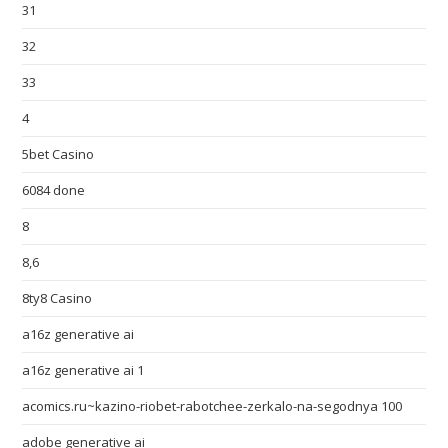
31
32
33
4
5bet Casino
6084 done
8
8,6
8ty8 Casino
a16z generative ai
a16z generative ai 1
acomics.ru~kazino-riobet-rabotchee-zerkalo-na-segodnya 100
adobe generative ai