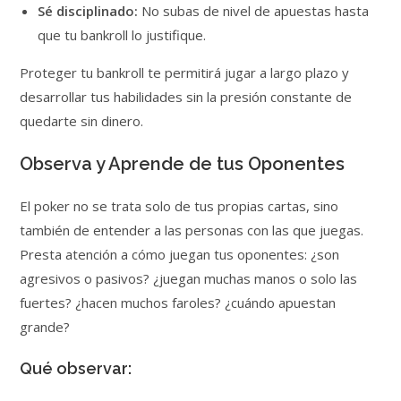
Sé disciplinado:
No subas de nivel de apuestas hasta
que tu bankroll lo justifique.
Proteger tu bankroll te permitirá jugar a largo plazo y
desarrollar tus habilidades sin la presión constante de
quedarte sin dinero.
Observa y Aprende de tus Oponentes
El poker no se trata solo de tus propias cartas, sino
también de entender a las personas con las que juegas.
Presta atención a cómo juegan tus oponentes: ¿son
agresivos o pasivos? ¿juegan muchas manos o solo las
fuertes? ¿hacen muchos faroles? ¿cuándo apuestan
grande?
Qué observar: