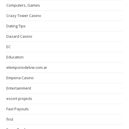
Computers, Games
Crazy Tower Сasino
Dating Tips
Dazard Casino
EC
Education
elemporiodelvw.com.ar
Emperia Casino
Entertainment
escort projects
Fast Payouts
first