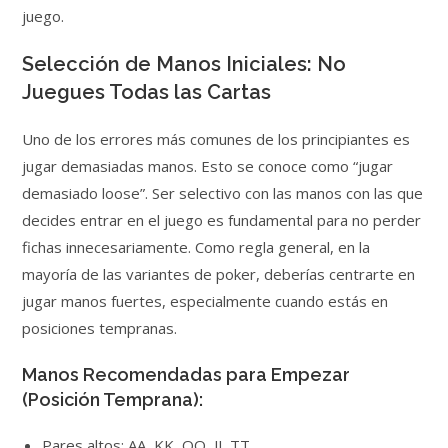
juego.
Selección de Manos Iniciales: No
Juegues Todas las Cartas
Uno de los errores más comunes de los principiantes es
jugar demasiadas manos. Esto se conoce como “jugar
demasiado loose”. Ser selectivo con las manos con las que
decides entrar en el juego es fundamental para no perder
fichas innecesariamente. Como regla general, en la
mayoría de las variantes de poker, deberías centrarte en
jugar manos fuertes, especialmente cuando estás en
posiciones tempranas.
Manos Recomendadas para Empezar
(Posición Temprana):
Pares altos: AA, KK, QQ, JJ, TT