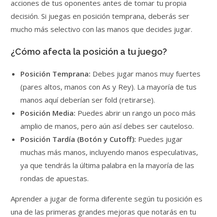
acciones de tus oponentes antes de tomar tu propia
decisión. Si juegas en posición temprana, deberás ser
mucho más selectivo con las manos que decides jugar.
¿Cómo afecta la posición a tu juego?
Posición Temprana:
Debes jugar manos muy fuertes
(pares altos, manos con As y Rey). La mayoría de tus
manos aquí deberían ser fold (retirarse).
Posición Media:
Puedes abrir un rango un poco más
amplio de manos, pero aún así debes ser cauteloso.
Posición Tardía (Botón y Cutoff):
Puedes jugar
muchas más manos, incluyendo manos especulativas,
ya que tendrás la última palabra en la mayoría de las
rondas de apuestas.
Aprender a jugar de forma diferente según tu posición es
una de las primeras grandes mejoras que notarás en tu