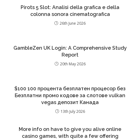
Pirots 5 Slot: Analisi della grafica e della
colonna sonora cinematografica
26th June 2026
GambleZen UK Login: A Comprehensive Study
Report
20th May 2026
$100 100 процента безплатен процесор без
Безплатни промо кодове за слотове vulkan
vegas депозит Канада
13th July 2026
More info on have to give you alive online
casino games, with quite a few offering