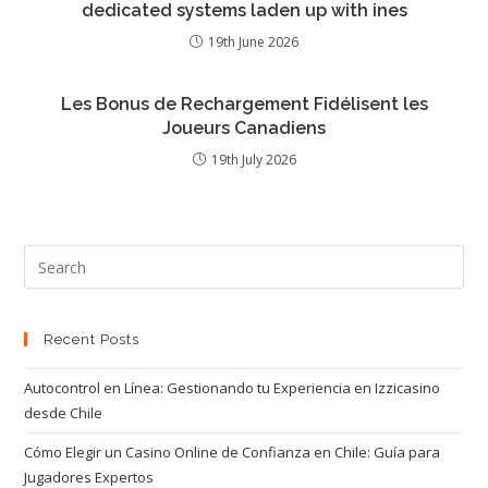
dedicated systems laden up with ines
19th June 2026
Les Bonus de Rechargement Fidélisent les
Joueurs Canadiens
19th July 2026
Recent Posts
Autocontrol en Línea: Gestionando tu Experiencia en Izzicasino
desde Chile
Cómo Elegir un Casino Online de Confianza en Chile: Guía para
Jugadores Expertos