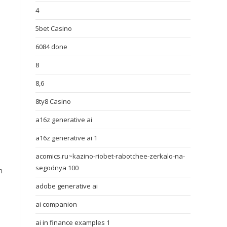
4
5bet Casino
6084 done
8
8,6
8ty8 Casino
a16z generative ai
a16z generative ai 1
acomics.ru~kazino-riobet-rabotchee-zerkalo-na-
segodnya 100
n
adobe generative ai
ai companion
ai in finance examples 1