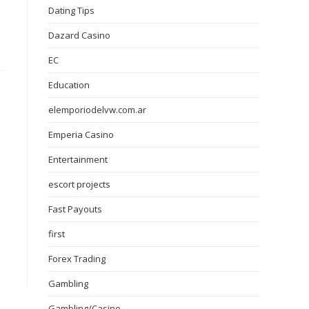
Dating Tips
Dazard Casino
EC
Education
elemporiodelvw.com.ar
Emperia Casino
Entertainment
escort projects
Fast Payouts
first
Forex Trading
Gambling
Gambling/Casino