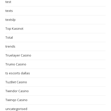
test
texts
textslp
Top Kasinot
Total
trends
Truelayer Casino
Trumo Casino
ts escorts dallas
TuzBet Casino
Twindor Casino
Twinqo Casino
uncategorised