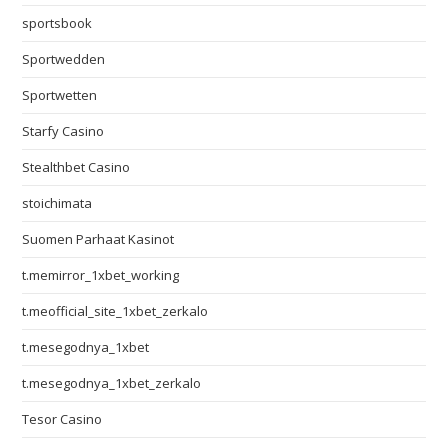
sportsbook
Sportwedden
Sportwetten
Starfy Casino
Stealthbet Casino
stoichimata
Suomen Parhaat Kasinot
t.memirror_1xbet_working
t.meofficial_site_1xbet_zerkalo
t.mesegodnya_1xbet
t.mesegodnya_1xbet_zerkalo
Tesor Casino