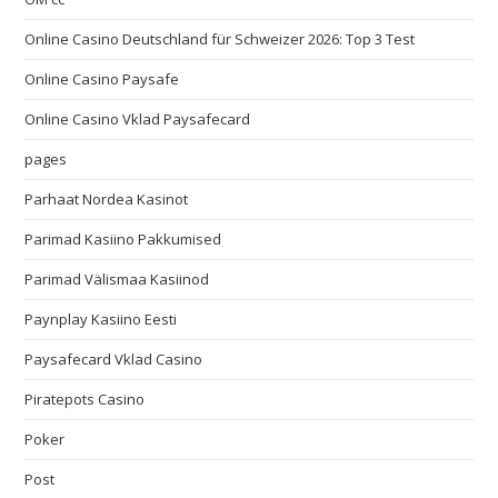
Online Casino Deutschland für Schweizer 2026: Top 3 Test
Online Casino Paysafe
Online Casino Vklad Paysafecard
pages
Parhaat Nordea Kasinot
Parimad Kasiino Pakkumised
Parimad Välismaa Kasiinod
Paynplay Kasiino Eesti
Paysafecard Vklad Casino
Piratepots Casino
Poker
Post