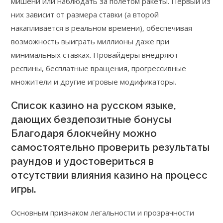
мишени или наблюдать за полетом ракеты. Первый из
них зависит от размера ставки (а второй
накапливается в реальном времени), обеспечивая
возможность выиграть миллионы даже при
минимальных ставках.
Провайдеры внедряют
респины, бесплатные вращения, прогрессивные
множители и другие игровые модификаторы.
Список казино на русском языке,
дающих бездепозитные бонусы
Благодаря блокчейну можно
самостоятельно проверить результаты
раундов и удостовериться в
отсутствии влияния казино на процесс
игры.
Основным признаком легальности и прозрачности