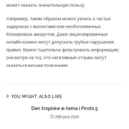
может оказать значительную пользу.
Например, таким образом можно узнать о частых
задержках с выплатами или необоснованных
блокировках аккаунтов. Даже лицензированные
онлайн-казино могут допускать грубые нарушения
правил. Важно тщательно фильтровать информацию
(несмотря на то), что негативные отзывы могут
оказаться весьма полезными.
YOU MIGHT ALSO LIKE
Den tropiske ø-tema i Pirots 5
29th June 2026