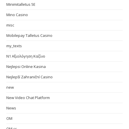
Minimitalletus 5E
Mino Casino
misc
Mobilepay Talletus Casino
my_texts
N1 Αξιολόγηση Καζίνο
Nejlepsi Online Kasina
Nejlepší Zahraniční Casino
new
New Video Chat Platform
News
OM
OM cc