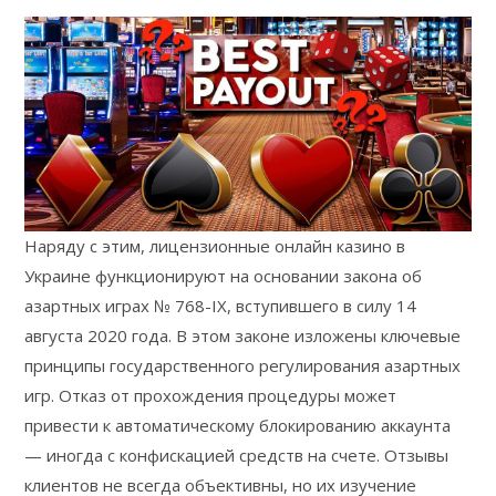
Наряду с этим, лицензионные онлайн казино в
Украине функционируют на основании закона об
азартных играх № 768-IX, вступившего в силу 14
августа 2020 года. В этом законе изложены ключевые
принципы государственного регулирования азартных
игр. Отказ от прохождения процедуры может
привести к автоматическому блокированию аккаунта
— иногда с конфискацией средств на счете. Отзывы
клиентов не всегда объективны, но их изучение