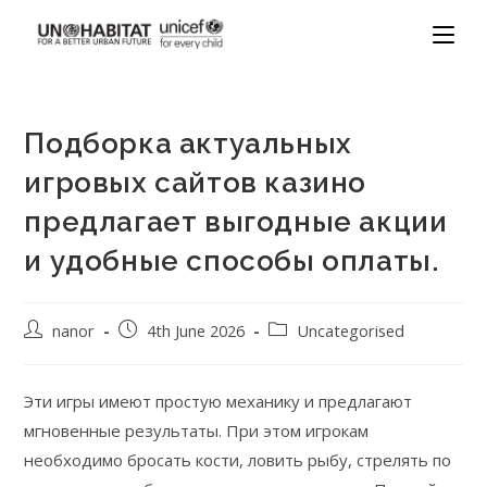
Подборка актуальных
игровых сайтов казино
предлагает выгодные акции
и удобные способы оплаты.
nanor
4th June 2026
Uncategorised
Эти игры имеют простую механику и предлагают
мгновенные результаты. При этом игрокам
необходимо бросать кости, ловить рыбу, стрелять по