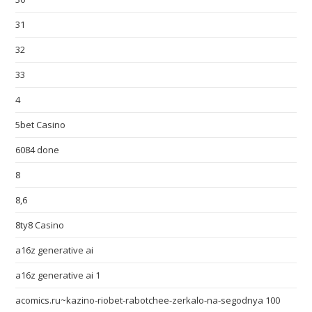
31
32
33
4
5bet Casino
6084 done
8
8,6
8ty8 Casino
a16z generative ai
a16z generative ai 1
acomics.ru~kazino-riobet-rabotchee-zerkalo-na-segodnya 100