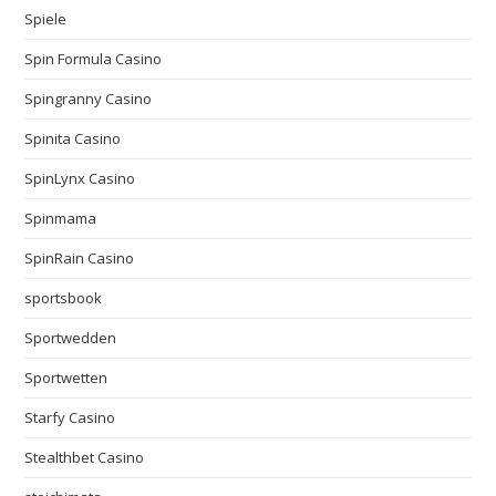
Spiele
Spin Formula Casino
Spingranny Casino
Spinita Casino
SpinLynx Casino
Spinmama
SpinRain Casino
sportsbook
Sportwedden
Sportwetten
Starfy Casino
Stealthbet Casino