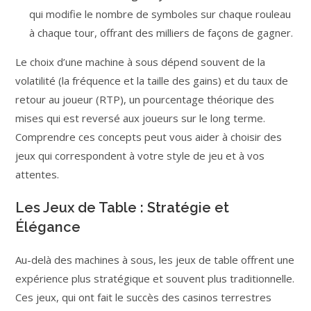
qui modifie le nombre de symboles sur chaque rouleau
à chaque tour, offrant des milliers de façons de gagner.
Le choix d’une machine à sous dépend souvent de la
volatilité (la fréquence et la taille des gains) et du taux de
retour au joueur (RTP), un pourcentage théorique des
mises qui est reversé aux joueurs sur le long terme.
Comprendre ces concepts peut vous aider à choisir des
jeux qui correspondent à votre style de jeu et à vos
attentes.
Les Jeux de Table : Stratégie et
Élégance
Au-delà des machines à sous, les jeux de table offrent une
expérience plus stratégique et souvent plus traditionnelle.
Ces jeux, qui ont fait le succès des casinos terrestres