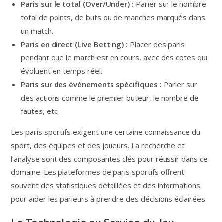
Paris sur le total (Over/Under) :
Parier sur le nombre
total de points, de buts ou de manches marqués dans
un match.
Paris en direct (Live Betting) :
Placer des paris
pendant que le match est en cours, avec des cotes qui
évoluent en temps réel.
Paris sur des événements spécifiques :
Parier sur
des actions comme le premier buteur, le nombre de
fautes, etc.
Les paris sportifs exigent une certaine connaissance du
sport, des équipes et des joueurs. La recherche et
l’analyse sont des composantes clés pour réussir dans ce
domaine. Les plateformes de paris sportifs offrent
souvent des statistiques détaillées et des informations
pour aider les parieurs à prendre des décisions éclairées.