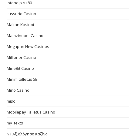
lotohelp.ru 80
Lussurio Casino
Maltan Kasinot
Mamzinobet Casino
Megapari New Casinos
Millioner Casino
MineBit Casino
Minimitalletus 5E
Mino Casino
misc
Mobilepay Talletus Casino
my_texts
N1 Αξιολόγηση Καζίνο