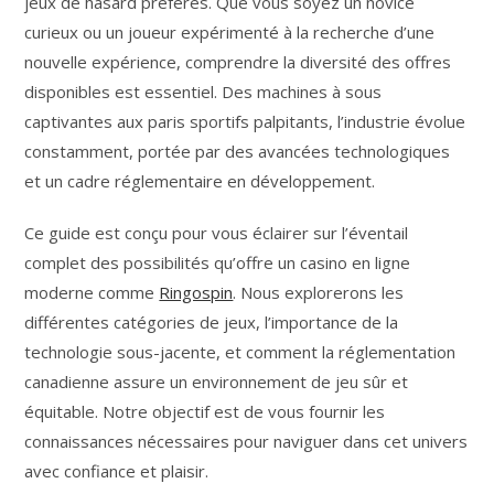
jeux de hasard préférés. Que vous soyez un novice
curieux ou un joueur expérimenté à la recherche d’une
nouvelle expérience, comprendre la diversité des offres
disponibles est essentiel. Des machines à sous
captivantes aux paris sportifs palpitants, l’industrie évolue
constamment, portée par des avancées technologiques
et un cadre réglementaire en développement.
Ce guide est conçu pour vous éclairer sur l’éventail
complet des possibilités qu’offre un casino en ligne
moderne comme
Ringospin
. Nous explorerons les
différentes catégories de jeux, l’importance de la
technologie sous-jacente, et comment la réglementation
canadienne assure un environnement de jeu sûr et
équitable. Notre objectif est de vous fournir les
connaissances nécessaires pour naviguer dans cet univers
avec confiance et plaisir.