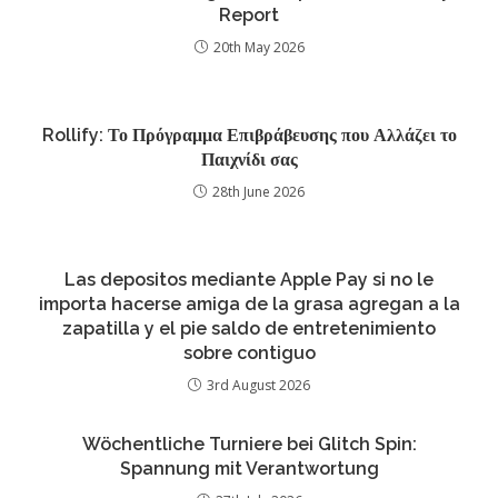
Report
20th May 2026
Rollify: Το Πρόγραμμα Επιβράβευσης που Αλλάζει το
Παιχνίδι σας
28th June 2026
Las depositos mediante Apple Pay si no le
importa hacerse amiga de la grasa agregan a la
zapatilla y el pie saldo de entretenimiento
sobre contiguo
3rd August 2026
Wöchentliche Turniere bei Glitch Spin:
Spannung mit Verantwortung