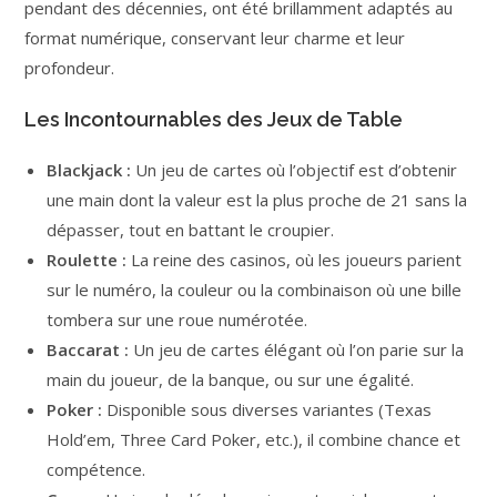
pendant des décennies, ont été brillamment adaptés au
format numérique, conservant leur charme et leur
profondeur.
Les Incontournables des Jeux de Table
Blackjack :
Un jeu de cartes où l’objectif est d’obtenir
une main dont la valeur est la plus proche de 21 sans la
dépasser, tout en battant le croupier.
Roulette :
La reine des casinos, où les joueurs parient
sur le numéro, la couleur ou la combinaison où une bille
tombera sur une roue numérotée.
Baccarat :
Un jeu de cartes élégant où l’on parie sur la
main du joueur, de la banque, ou sur une égalité.
Poker :
Disponible sous diverses variantes (Texas
Hold’em, Three Card Poker, etc.), il combine chance et
compétence.