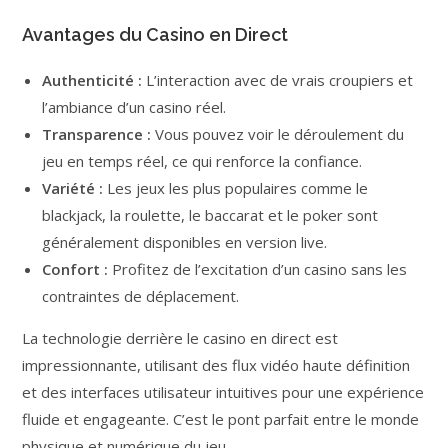
Avantages du Casino en Direct
Authenticité :
L’interaction avec de vrais croupiers et
l’ambiance d’un casino réel.
Transparence :
Vous pouvez voir le déroulement du
jeu en temps réel, ce qui renforce la confiance.
Variété :
Les jeux les plus populaires comme le
blackjack, la roulette, le baccarat et le poker sont
généralement disponibles en version live.
Confort :
Profitez de l’excitation d’un casino sans les
contraintes de déplacement.
La technologie derrière le casino en direct est
impressionnante, utilisant des flux vidéo haute définition
et des interfaces utilisateur intuitives pour une expérience
fluide et engageante. C’est le pont parfait entre le monde
physique et numérique du jeu.