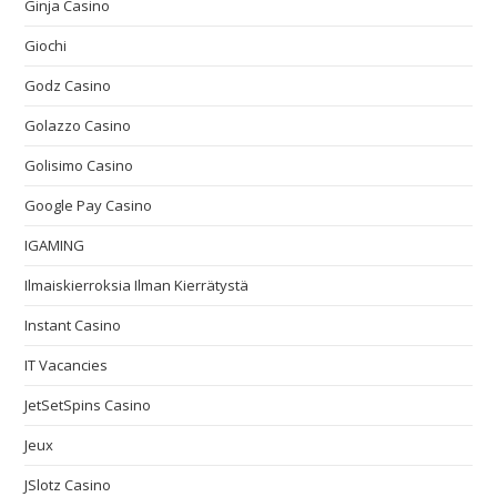
Ginja Casino
Giochi
Godz Casino
Golazzo Casino
Golisimo Casino
Google Pay Casino
IGAMING
Ilmaiskierroksia Ilman Kierrätystä
Instant Casino
IT Vacancies
JetSetSpins Casino
Jeux
JSlotz Casino