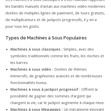
les bandits manuels d’antan aux machines vidéo modernes
dotées de multiples lignes de paiement, de tours gratuits,
de multiplicateurs et de jackpots progressifs, il y en a
pour tous les goûts.
Types de Machines à Sous Populaires
Machines à sous classiques :
Simples, avec des
symboles traditionnels comme les fruits, les cloches et
les barres.
Machines à sous vidéo :
Dotées de thèmes
immersifs, de graphismes avancés et de nombreuses
fonctionnalités bonus.
Machines à sous à jackpot progressif :
Offrent la
possibilité de gagner des sommes d’argent qui
changent la vie, car le jackpot augmente à chaque mise.
Machines à sous Megaways :
Un mécanisme innovant