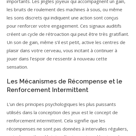
importants. Les jingles joyeux qui accompagnent un gain,
les bruits de roulement des machines à sous, ou même
les sons discrets qui indiquent une action sont conçus
pour renforcer votre engagement. Ces signaux auditifs
créent un cycle de rétroaction qui peut être très gratifiant.
Un son de gain, même s’il est petit, active les centres de
plaisir dans votre cerveau, vous incitant à continuer à
jouer dans l’espoir de ressentir à nouveau cette
sensation.
Les Mécanismes de Récompense et le
Renforcement Intermittent
L’un des principes psychologiques les plus puissants
utilisés dans la conception des jeux est le concept de
renforcement intermittent. Cela signifie que les
récompenses ne sont pas données à intervalles réguliers,