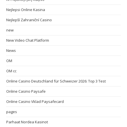
Nejlepsi Online Kasina
Nejlepší Zahraniční Casino
new
New Video Chat Platform
News
OM
OM cc
Online Casino Deutschland für Schweizer 2026: Top 3 Test
Online Casino Paysafe
Online Casino Vklad Paysafecard
pages
Parhaat Nordea Kasinot