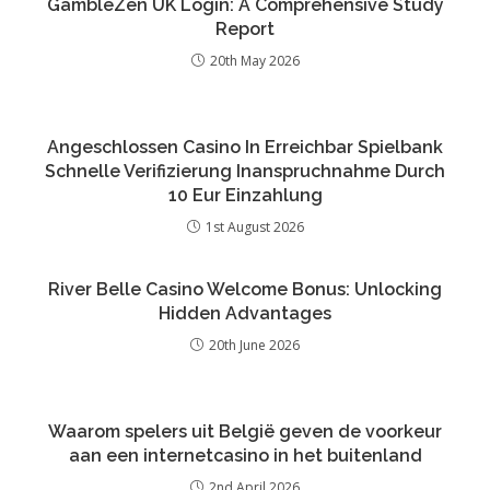
GambleZen UK Login: A Comprehensive Study
Report
20th May 2026
Angeschlossen Casino In Erreichbar Spielbank
Schnelle Verifizierung Inanspruchnahme Durch
10 Eur Einzahlung
1st August 2026
River Belle Casino Welcome Bonus: Unlocking
Hidden Advantages
20th June 2026
Waarom spelers uit België geven de voorkeur
aan een internetcasino in het buitenland
2nd April 2026