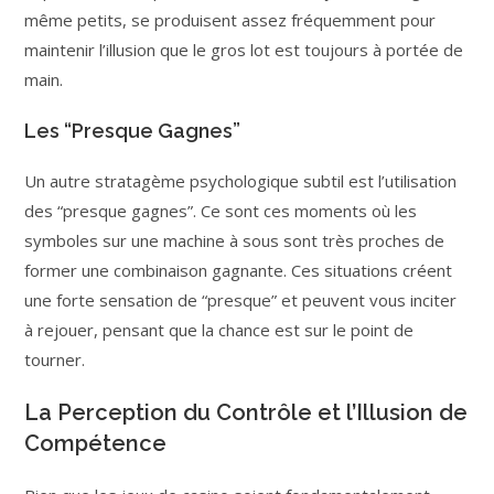
même petits, se produisent assez fréquemment pour
maintenir l’illusion que le gros lot est toujours à portée de
main.
Les “Presque Gagnes”
Un autre stratagème psychologique subtil est l’utilisation
des “presque gagnes”. Ce sont ces moments où les
symboles sur une machine à sous sont très proches de
former une combinaison gagnante. Ces situations créent
une forte sensation de “presque” et peuvent vous inciter
à rejouer, pensant que la chance est sur le point de
tourner.
La Perception du Contrôle et l’Illusion de
Compétence