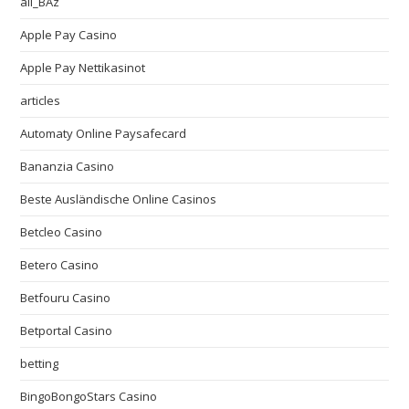
all_BAz
Apple Pay Casino
Apple Pay Nettikasinot
articles
Automaty Online Paysafecard
Bananzia Casino
Beste Ausländische Online Casinos
Betcleo Casino
Betero Casino
Betfouru Casino
Betportal Casino
betting
BingoBongoStars Casino