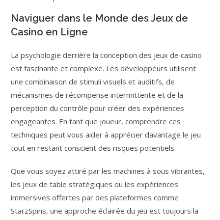
Naviguer dans le Monde des Jeux de
Casino en Ligne
La psychologie derrière la conception des jeux de casino
est fascinante et complexe. Les développeurs utilisent
une combinaison de stimuli visuels et auditifs, de
mécanismes de récompense intermittente et de la
perception du contrôle pour créer des expériences
engageantes. En tant que joueur, comprendre ces
techniques peut vous aider à apprécier davantage le jeu
tout en restant conscient des risques potentiels.
Que vous soyez attiré par les machines à sous vibrantes,
les jeux de table stratégiques ou les expériences
immersives offertes par des plateformes comme
StarzSpins, une approche éclairée du jeu est toujours la