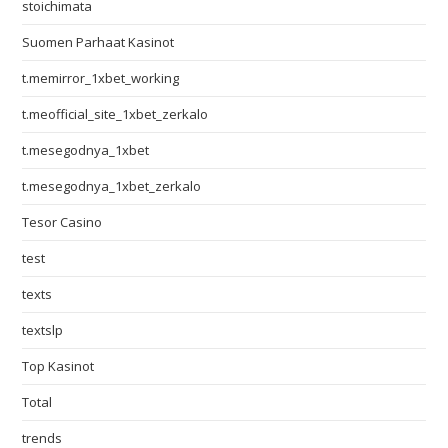
stoichimata
Suomen Parhaat Kasinot
t.memirror_1xbet_working
t.meofficial_site_1xbet_zerkalo
t.mesegodnya_1xbet
t.mesegodnya_1xbet_zerkalo
Tesor Casino
test
texts
textslp
Top Kasinot
Total
trends