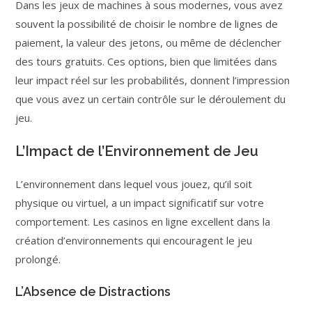
Dans les jeux de machines à sous modernes, vous avez
souvent la possibilité de choisir le nombre de lignes de
paiement, la valeur des jetons, ou même de déclencher
des tours gratuits. Ces options, bien que limitées dans
leur impact réel sur les probabilités, donnent l’impression
que vous avez un certain contrôle sur le déroulement du
jeu.
L’Impact de l’Environnement de Jeu
L’environnement dans lequel vous jouez, qu’il soit
physique ou virtuel, a un impact significatif sur votre
comportement. Les casinos en ligne excellent dans la
création d’environnements qui encouragent le jeu
prolongé.
L’Absence de Distractions