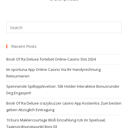
Recent Posts
Book Of Ra Deluxe fortebet Online-Casino Slot 2024
Im sportuna App Online Casino Via Ihr Handyrechnung
Retournieren
Spennende Spillopplevelser: Slik Holder Interaktive Bonusrunder
Deg Engasjert!
Book Of Ra Deluxe crazybuzzer casino App Kostenlos Zum besten
geben Abzüglich Eintragung
10 Euro Maklercourtage Bloß Einzahlung rizk Im Spielsaal,
Tagesordnungspunkt Boni 03