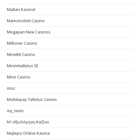
Maltan Kasinot
Mamzinobet Casino
Megapari New Casinos
Millioner Casino
MineBit Casino
Minimitalletus 5E
Mino Casino
misc
Mobilepay Talletus Casino
my_texts
N1 Αξιολόγηση Καζίνο
Nejlepsi Online Kasina