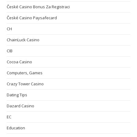
České Casino Bonus Za Registraci
České Casino Paysafecard
CH
ChainLuck Casino
CIB
Cocoa Casino
Computers, Games
Crazy Tower Сasino
Dating Tips
Dazard Casino
EC
Education