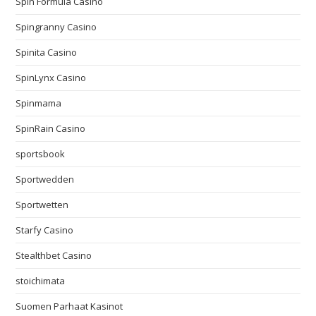
Spin Formula Casino
Spingranny Casino
Spinita Casino
SpinLynx Casino
Spinmama
SpinRain Casino
sportsbook
Sportwedden
Sportwetten
Starfy Casino
Stealthbet Casino
stoichimata
Suomen Parhaat Kasinot