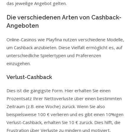
das jeweilige Angebot gelten.
Die verschiedenen Arten von Cashback-
Angeboten
Online-Casinos wie Playfina nutzen verschiedene Modelle,
um Cashback anzubieten. Diese Vielfalt ermöglicht es, auf
unterschiedliche Spielertypen und Präferenzen
einzugehen.
Verlust-Cashback
Dies ist die gängigste Form. Hier erhalten Sie einen
Prozentsatz Ihrer Nettoverluste über einen bestimmten
Zeitraum (z.B. eine Woche) zurück. Wenn Sie also
beispielsweise 100 € verlieren und es gibt einen 10%igen
Verlust-Cashback, erhalten Sie 10 € zurück. Dies hilft, die
Frustration über Verluste zu mindern und motiviert,