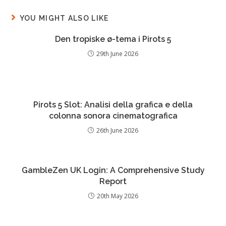
YOU MIGHT ALSO LIKE
Den tropiske ø-tema i Pirots 5
29th June 2026
Pirots 5 Slot: Analisi della grafica e della
colonna sonora cinematografica
26th June 2026
GambleZen UK Login: A Comprehensive Study
Report
20th May 2026