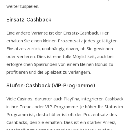
weiterzuspielen.
Einsatz-Cashback
Eine andere Variante ist der Einsatz-Cashback. Hier
erhalten Sie einen kleinen Prozentsatz jedes getätigten
Einsatzes zurück, unabhängig davon, ob Sie gewinnen
oder verlieren. Dies ist eine tolle Möglichkeit, auch bei
erfolgreichen Spielrunden von einem kleinen Bonus zu
profitieren und die Spielzeit zu verlängern.
Stufen-Cashback (VIP-Programme)
Viele Casinos, darunter auch Playfina, integrieren Cashback
in ihre Treue- oder VIP-Programme. Je höher Ihr Status im
Programm ist, desto höher ist oft der Prozentsatz des
Cashbacks, den Sie erhalten. Dies ist ein starker Anreiz,