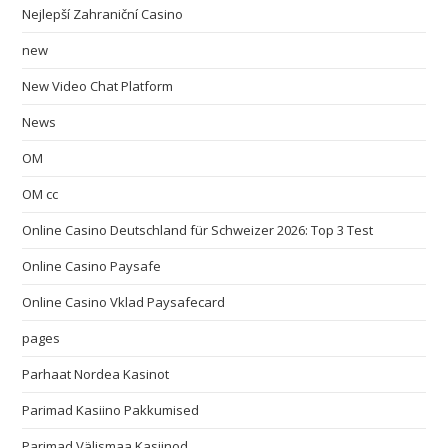
Nejlepší Zahraniční Casino
new
New Video Chat Platform
News
OM
OM cc
Online Casino Deutschland für Schweizer 2026: Top 3 Test
Online Casino Paysafe
Online Casino Vklad Paysafecard
pages
Parhaat Nordea Kasinot
Parimad Kasiino Pakkumised
Parimad Välismaa Kasiinod