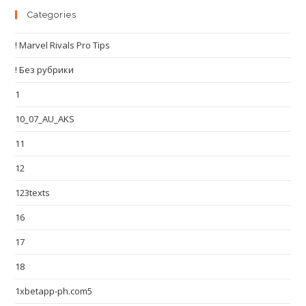
Categories
! Marvel Rivals Pro Tips
! Без рубрики
1
10_07_AU_AKS
11
12
123texts
16
17
18
1xbetapp-ph.com5