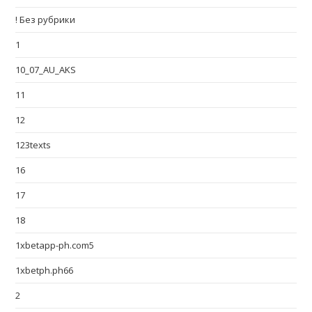
! Без рубрики
1
10_07_AU_AKS
11
12
123texts
16
17
18
1xbetapp-ph.com5
1xbetph.ph66
2