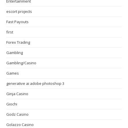
Entertainment
escort projects
Fast Payouts
first
Forex Trading
Gambling
Gambling/Casino
Games
generative ai adobe photoshop 3
Ginja Casino
Giochi
Godz Casino
Golazzo Casino