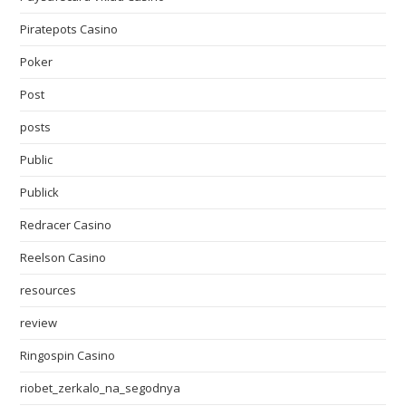
Piratepots Casino
Poker
Post
posts
Public
Publick
Redracer Casino
Reelson Casino
resources
review
Ringospin Casino
riobet_zerkalo_na_segodnya