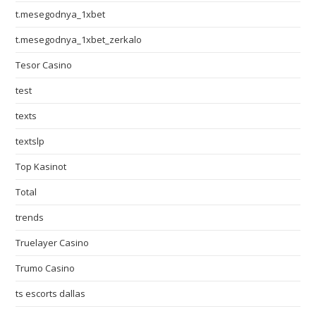
t.mesegodnya_1xbet
t.mesegodnya_1xbet_zerkalo
Tesor Casino
test
texts
textslp
Top Kasinot
Total
trends
Truelayer Casino
Trumo Casino
ts escorts dallas