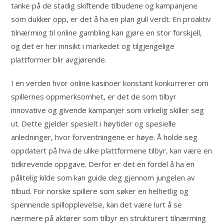
tanke på de stadig skiftende tilbudene og kampanjene
som dukker opp, er det å ha en plan gull verdt. En proaktiv
tilnærming til online gambling kan gjøre en stor forskjell,
og det er her innsikt i markedet og tilgjengelige
plattformer blir avgjørende.
I en verden hvor online kasinoer konstant konkurrerer om
spillernes oppmerksomhet, er det de som tilbyr
innovative og givende kampanjer som virkelig skiller seg
ut. Dette gjelder spesielt i høytider og spesielle
anledninger, hvor forventningene er høye. Å holde seg
oppdatert på hva de ulike plattformene tilbyr, kan være en
tidkrevende oppgave. Derfor er det en fordel å ha en
pålitelig kilde som kan guide deg gjennom jungelen av
tilbud. For norske spillere som søker en helhetlig og
spennende spillopplevelse, kan det være lurt å se
nærmere på aktører som tilbyr en strukturert tilnærming