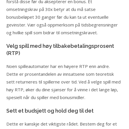
forstå disse før du aksepterer en bonus. Et
omsetningskrav på 30x betyr at du må satse
bonusbeløpet 30 ganger før du kan ta ut eventuelle
gevinster. Vær også oppmerksom på tidsbegrensninger
og hvilke spill som bidrar til omsetningskravet.
Velg spill med høy tilbakebetalingsprosent
(RTP)
Noen spilleautomater har en høyere RTP enn andre.
Dette er prosentandelen av innsatsene som teoretisk
sett returneres til spillerne over tid. Ved å velge spill med
høy RTP, øker du dine sjanser for å vinne i det lange løp,
spesielt når du spiller med bonusmidler.
Sett et budsjett og hold deg til det
Dette er kanskje det viktigste rådet. Bestem deg for et