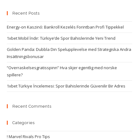
Recent Posts
Energy-on Kaszinó: Bankroll Kezelés Forintban Profi Tippekkel
1xbet Mobil İndir: Türkiye’de Spor Bahislerinde Yeni Trend
Golden Panda: Dubbla Din Spelupplevelse med Strategiska Andra
Insättningsbonusar
“Overraskelsesgratisspinn” Hva skjer egentlig med norske
spillere?
1xbet Türkiye İncelemesi: Spor Bahislerinde Güvenilir Bir Adres
Recent Comments
Categories
! Marvel Rivals Pro Tips