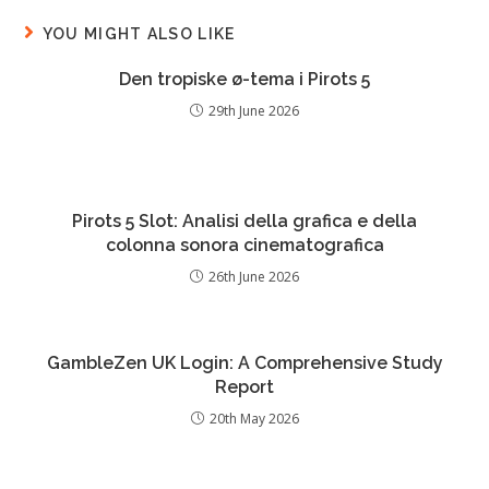
YOU MIGHT ALSO LIKE
Den tropiske ø-tema i Pirots 5
29th June 2026
Pirots 5 Slot: Analisi della grafica e della
colonna sonora cinematografica
26th June 2026
GambleZen UK Login: A Comprehensive Study
Report
20th May 2026