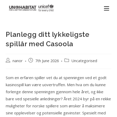
Planlegg ditt lykkeligste
spillår med Casoola
nanor
7th June 2026
Uncategorised
Som en erfaren spiller vet du at spenningen ved et godt
kasinospill kan være uovertruffen. Men hva om du kunne
forlenge denne spenningen gjennom hele året, og ikke
bare ved spesielle anledninger? Året 2024 byr på en rekke
muligheter for norske spillere som ønsker å maksimere
sine opplevelser og potensielle gevinster. Spesielt med