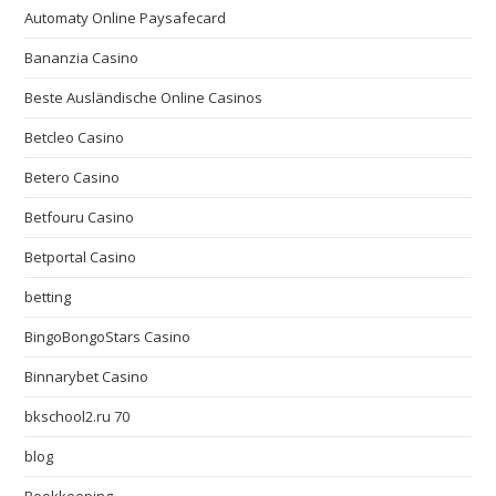
Automaty Online Paysafecard
Bananzia Casino
Beste Ausländische Online Casinos
Betcleo Casino
Betero Casino
Betfouru Casino
Betportal Casino
betting
BingoBongoStars Casino
Binnarybet Casino
bkschool2.ru 70
blog