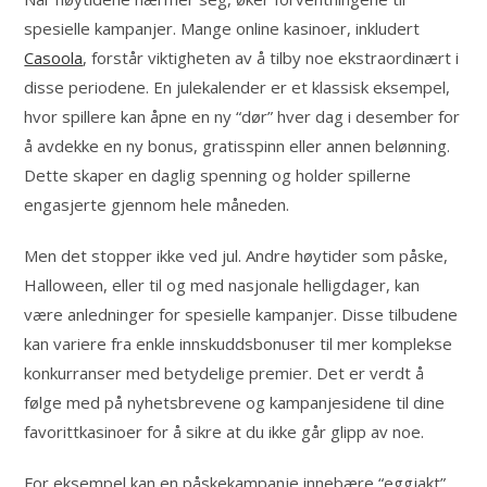
spesielle kampanjer. Mange online kasinoer, inkludert
Casoola
, forstår viktigheten av å tilby noe ekstraordinært i
disse periodene. En julekalender er et klassisk eksempel,
hvor spillere kan åpne en ny “dør” hver dag i desember for
å avdekke en ny bonus, gratisspinn eller annen belønning.
Dette skaper en daglig spenning og holder spillerne
engasjerte gjennom hele måneden.
Men det stopper ikke ved jul. Andre høytider som påske,
Halloween, eller til og med nasjonale helligdager, kan
være anledninger for spesielle kampanjer. Disse tilbudene
kan variere fra enkle innskuddsbonuser til mer komplekse
konkurranser med betydelige premier. Det er verdt å
følge med på nyhetsbrevene og kampanjesidene til dine
favorittkasinoer for å sikre at du ikke går glipp av noe.
For eksempel kan en påskekampanje innebære “eggjakt”