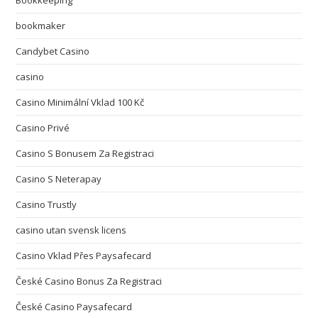
Bookkeeping
bookmaker
Candybet Casino
casino
Casino Minimální Vklad 100 Kč
Casino Privé
Casino S Bonusem Za Registraci
Casino S Neterapay
Casino Trustly
casino utan svensk licens
Casino Vklad Přes Paysafecard
České Casino Bonus Za Registraci
České Casino Paysafecard