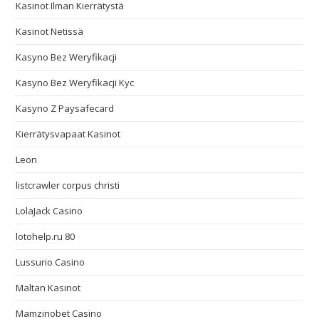
Kasinot Ilman Kierrätystä
Kasinot Netissä
Kasyno Bez Weryfikacji
Kasyno Bez Weryfikacji Kyc
Kasyno Z Paysafecard
Kierrätysvapaat Kasinot
Leon
listcrawler corpus christi
LolaJack Casino
lotohelp.ru 80
Lussurio Casino
Maltan Kasinot
Mamzinobet Casino