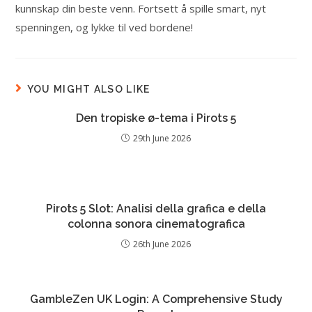
kunnskap din beste venn. Fortsett å spille smart, nyt
spenningen, og lykke til ved bordene!
YOU MIGHT ALSO LIKE
Den tropiske ø-tema i Pirots 5
29th June 2026
Pirots 5 Slot: Analisi della grafica e della
colonna sonora cinematografica
26th June 2026
GambleZen UK Login: A Comprehensive Study