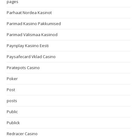
pages
Parhaat Nordea Kasinot
Parimad Kasiino Pakkumised
Parimad Välismaa Kasiinod
Paynplay Kasiino Eesti
Paysafecard Vklad Casino
Piratepots Casino
Poker
Post
posts
Public
Publick
Redracer Casino