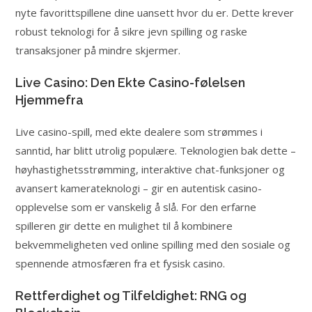
nyte favorittspillene dine uansett hvor du er. Dette krever
robust teknologi for å sikre jevn spilling og raske
transaksjoner på mindre skjermer.
Live Casino: Den Ekte Casino-følelsen
Hjemmefra
Live casino-spill, med ekte dealere som strømmes i
sanntid, har blitt utrolig populære. Teknologien bak dette –
høyhastighetsstrømming, interaktive chat-funksjoner og
avansert kamerateknologi – gir en autentisk casino-
opplevelse som er vanskelig å slå. For den erfarne
spilleren gir dette en mulighet til å kombinere
bekvemmeligheten ved online spilling med den sosiale og
spennende atmosfæren fra et fysisk casino.
Rettferdighet og Tilfeldighet: RNG og