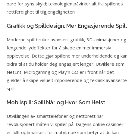
bare for syns skyld; teknologien påvirker alt fra spillenes
rettferdighet til tilgjengeligheten.
Grafikk og Spilldesign: Mer Engasjerende Spill
Moderne spill bruker avansert grafikk, 3D-animasjoner og
fengende lydeffekter for å skape en mer immersiv
opplevelse. Dette gjør spillene mer underholdende og kan
bidra til at du holder deg engasjert lenger. Utviklere som
NetEnt, Microgaming og Play’n GO er i front når det
gjelder å skape visuelt imponerende og teknisk avanserte
spill.
Mobilspill: Spill Når og Hvor Som Helst
Utviklingen av smarttelefoner og nettbrett har
revolusjonert måten vi spiller på. Dagens online casinoer
er fullt optimalisert for mobil, noe som betyr at du kan