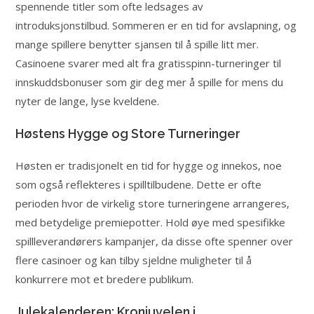
spennende titler som ofte ledsages av
introduksjonstilbud. Sommeren er en tid for avslapning, og
mange spillere benytter sjansen til å spille litt mer.
Casinoene svarer med alt fra gratisspinn-turneringer til
innskuddsbonuser som gir deg mer å spille for mens du
nyter de lange, lyse kveldene.
Høstens Hygge og Store Turneringer
Høsten er tradisjonelt en tid for hygge og innekos, noe
som også reflekteres i spilltilbudene. Dette er ofte
perioden hvor de virkelig store turneringene arrangeres,
med betydelige premiepotter. Hold øye med spesifikke
spillleverandørers kampanjer, da disse ofte spenner over
flere casinoer og kan tilby sjeldne muligheter til å
konkurrere mot et bredere publikum.
Julekalenderen: Kronjuvelen i