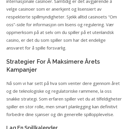
internasjonale casinoer. Samtidig er det avgjørende å
velge casinoer som er anerkjent og lisensiert av
respekterte spillmyndigheter. Sjekk alltid casinoets “Om
oss”-side for informasjon om lisens og regulering. Vær
oppmerksom på at selv om du spiller på et utenlandsk
casino, er det du som spiller som har det endelige
ansvaret for å spille forsvarlig.
Strategier For Å Maksimere Årets
Kampanjer
Nå som vi har sett på hva som venter dere gjennom året
og de teknologiske og regulatoriske rammene, la oss
snakke strategi. Som erfaren spiller vet du at tilfeldigheter
spiller en stor rolle, men smart planlegging kan definitivt
forbedre dine sjanser og din generelle spillopplevelse.
Lag En Spillkalender