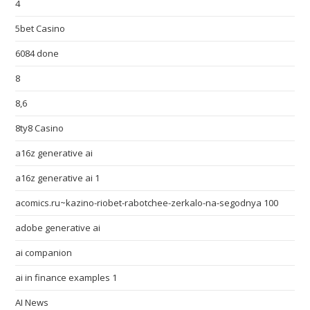
4
5bet Casino
6084 done
8
8,6
8ty8 Casino
a16z generative ai
a16z generative ai 1
acomics.ru~kazino-riobet-rabotchee-zerkalo-na-segodnya 100
adobe generative ai
ai companion
ai in finance examples 1
AI News