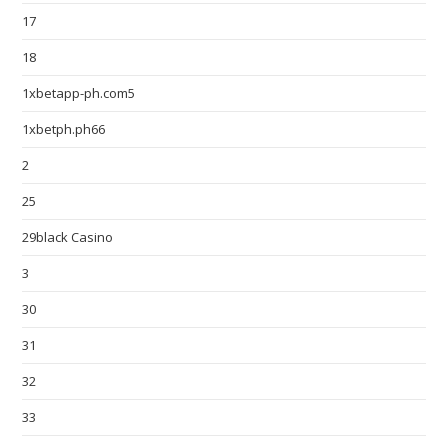
17
18
1xbetapp-ph.com5
1xbetph.ph66
2
25
29black Casino
3
30
31
32
33