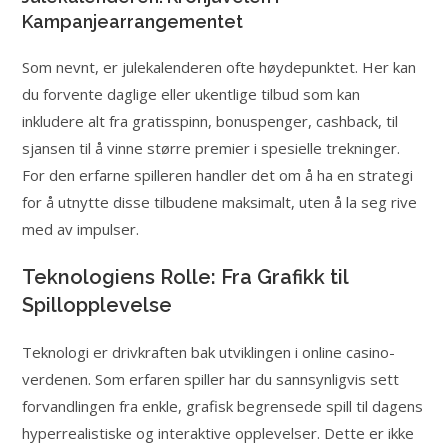
Kampanjearrangementet
Som nevnt, er julekalenderen ofte høydepunktet. Her kan
du forvente daglige eller ukentlige tilbud som kan
inkludere alt fra gratisspinn, bonuspenger, cashback, til
sjansen til å vinne større premier i spesielle trekninger.
For den erfarne spilleren handler det om å ha en strategi
for å utnytte disse tilbudene maksimalt, uten å la seg rive
med av impulser.
Teknologiens Rolle: Fra Grafikk til
Spillopplevelse
Teknologi er drivkraften bak utviklingen i online casino-
verdenen. Som erfaren spiller har du sannsynligvis sett
forvandlingen fra enkle, grafisk begrensede spill til dagens
hyperrealistiske og interaktive opplevelser. Dette er ikke