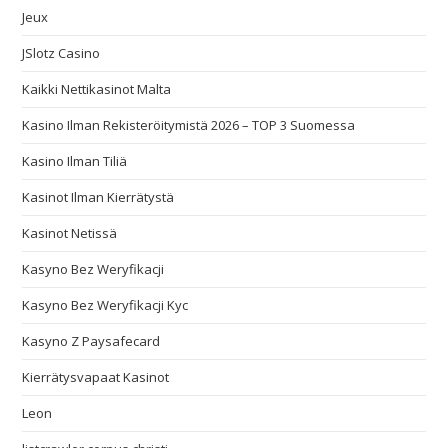
Jeux
JSlotz Casino
Kaikki Nettikasinot Malta
Kasino Ilman Rekisteröitymistä 2026 – TOP 3 Suomessa
Kasino Ilman Tiliä
Kasinot Ilman Kierrätystä
Kasinot Netissä
Kasyno Bez Weryfikacji
Kasyno Bez Weryfikacji Kyc
Kasyno Z Paysafecard
Kierrätysvapaat Kasinot
Leon