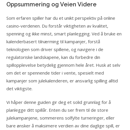
Oppsummering og Veien Videre
Som erfaren spiller har du et unikt perspektiv på online
casino-verdenen. Du forstår viktigheten av kvalitet,
spenning og ikke minst, smart planlegging. Ved å bruke en
kalenderbasert tilnærming til kampanjer, forstå
teknologien som driver spillene, og navigere i de
regulatoriske landskapene, kan du forbedre din
spillopplevelse betydelig gjennom hele året. Husk at selv
om det er spennende tider i vente, spesielt med
kampanjer som julekalenderen, er ansvarlig spilling alltid
det viktigste.
Vi håper denne guiden gir deg et solid grunnlag for å
planlegge ditt spillår. Enten du ser frem til de store
julekampanjene, sommerens solfylte turneringer, eller
bare ønsker å maksimere verdien av dine daglige spill, er