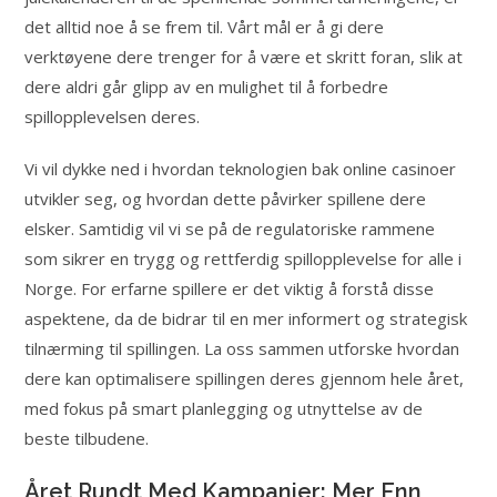
det alltid noe å se frem til. Vårt mål er å gi dere
verktøyene dere trenger for å være et skritt foran, slik at
dere aldri går glipp av en mulighet til å forbedre
spillopplevelsen deres.
Vi vil dykke ned i hvordan teknologien bak online casinoer
utvikler seg, og hvordan dette påvirker spillene dere
elsker. Samtidig vil vi se på de regulatoriske rammene
som sikrer en trygg og rettferdig spillopplevelse for alle i
Norge. For erfarne spillere er det viktig å forstå disse
aspektene, da de bidrar til en mer informert og strategisk
tilnærming til spillingen. La oss sammen utforske hvordan
dere kan optimalisere spillingen deres gjennom hele året,
med fokus på smart planlegging og utnyttelse av de
beste tilbudene.
Året Rundt Med Kampanjer: Mer Enn