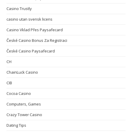
Casino Trustly
casino utan svensk licens
Casino Vklad Přes Paysafecard
České Casino Bonus Za Registraci
České Casino Paysafecard
CH
ChainLuck Casino
CIB
Cocoa Casino
Computers, Games
Crazy Tower Сasino
Dating Tips