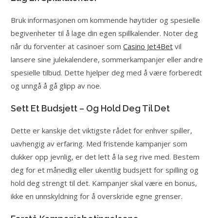
Bruk informasjonen om kommende høytider og spesielle
begivenheter til å lage din egen spillkalender. Noter deg
når du forventer at casinoer som
Casino Jet4Bet
vil
lansere sine julekalendere, sommerkampanjer eller andre
spesielle tilbud. Dette hjelper deg med å være forberedt
og unngå å gå glipp av noe.
Sett Et Budsjett – Og Hold Deg Til Det
Dette er kanskje det viktigste rådet for enhver spiller,
uavhengig av erfaring. Med fristende kampanjer som
dukker opp jevnlig, er det lett å la seg rive med. Bestem
deg for et månedlig eller ukentlig budsjett for spilling og
hold deg strengt til det. Kampanjer skal være en bonus,
ikke en unnskyldning for å overskride egne grenser.