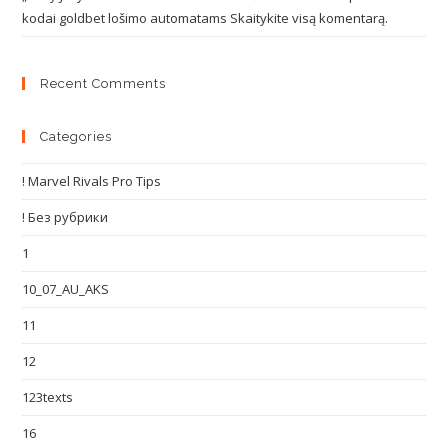
kodai goldbet lošimo automatams Skaitykite visą komentarą.
Recent Comments
Categories
! Marvel Rivals Pro Tips
! Без рубрики
1
10_07_AU_AKS
11
12
123texts
16