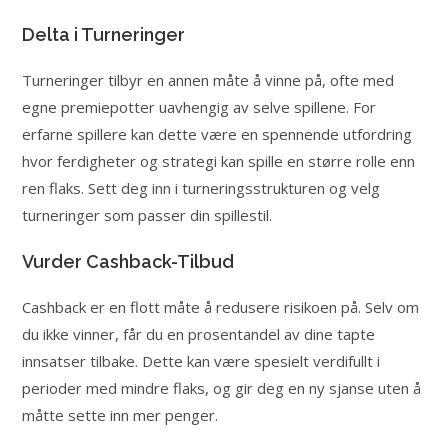
Delta i Turneringer
Turneringer tilbyr en annen måte å vinne på, ofte med
egne premiepotter uavhengig av selve spillene. For
erfarne spillere kan dette være en spennende utfordring
hvor ferdigheter og strategi kan spille en større rolle enn
ren flaks. Sett deg inn i turneringsstrukturen og velg
turneringer som passer din spillestil.
Vurder Cashback-Tilbud
Cashback er en flott måte å redusere risikoen på. Selv om
du ikke vinner, får du en prosentandel av dine tapte
innsatser tilbake. Dette kan være spesielt verdifullt i
perioder med mindre flaks, og gir deg en ny sjanse uten å
måtte sette inn mer penger.