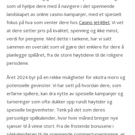
som vil hjelpe dere med å navigere i det spennende
landskapet av online casino-kampanjer, med et spesielt
fokus på hva som venter dere hos
Casino Jet4Bet
. Vi vet
at dere setter pris på kvalitet, spenning og ikke minst,
verdi for pengene. Med dette i tankene, har vi satt
sammen en oversikt som vil gjøre det enklere for dere å
planlegge spillåret, fra de store høytidene til de roligere
periodene.
Året 2024 byr på en rekke muligheter for ekstra moro og
potensielle gevinster. Vi har sett på hvordan dere, som
erfarne spillere, kan dra nytte av spesielle kampanjer og
turneringer som ofte dukker opp rundt høytider og
spesielle begivenheter. Tenk på det som deres
personlige spillkalender, hvor hver måned bringer nye
sjanser til å vinne stort. Fra de fristende bonusene i
julekalenderen til de spennende sommerturneringene, er