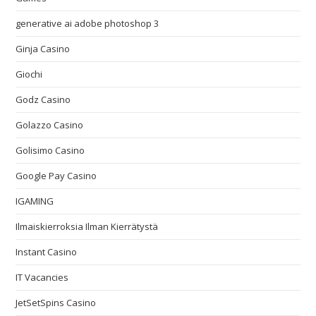
generative ai adobe photoshop 3
Ginja Casino
Giochi
Godz Casino
Golazzo Casino
Golisimo Casino
Google Pay Casino
IGAMING
Ilmaiskierroksia Ilman Kierrätystä
Instant Casino
IT Vacancies
JetSetSpins Casino