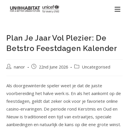
Plan Je Jaar Vol Plezier: De
Betstro Feestdagen Kalender
nanor
22nd June 2026
Uncategorised
Als doorgewinterde speler weet je dat de juiste
voorbereiding het halve werk is. En als het aankomt op de
feestdagen, geldt dat zeker ook voor je favoriete online
casino-ervaringen. De periode rond Kerstmis en Oud en
Nieuw is traditioneel een tijd van extraatjes, speciale
aanbiedingen en natuurlijk de kans op die ene grote winst.