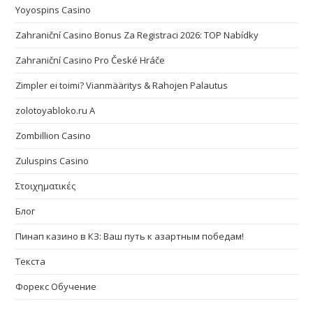
Yoyospins Casino
Zahraniční Casino Bonus Za Registraci 2026: TOP Nabídky
Zahraniční Casino Pro České Hráče
Zimpler ei toimi? Vianmääritys & Rahojen Palautus
zolotoyabloko.ru A
Zombillion Casino
Zuluspins Casino
Στοιχηματικές
Блог
Пинап казино в КЗ: Ваш путь к азартным победам!
Текста
Форекс Обучение