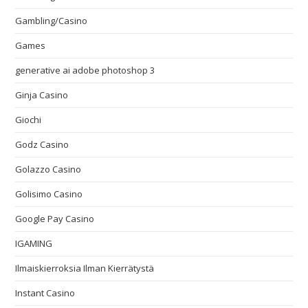
Gambling/Casino
Games
generative ai adobe photoshop 3
Ginja Casino
Giochi
Godz Casino
Golazzo Casino
Golisimo Casino
Google Pay Casino
IGAMING
Ilmaiskierroksia Ilman Kierrätystä
Instant Casino