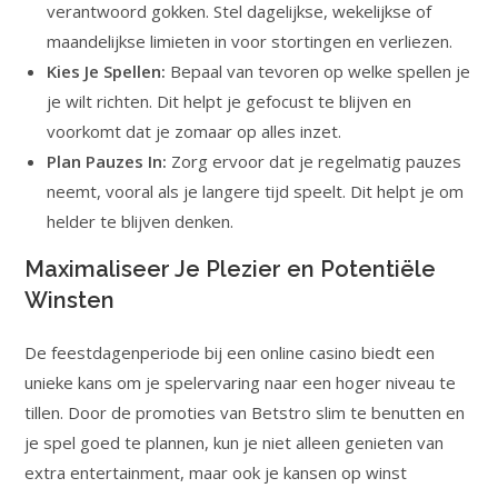
verantwoord gokken. Stel dagelijkse, wekelijkse of
maandelijkse limieten in voor stortingen en verliezen.
Kies Je Spellen:
Bepaal van tevoren op welke spellen je
je wilt richten. Dit helpt je gefocust te blijven en
voorkomt dat je zomaar op alles inzet.
Plan Pauzes In:
Zorg ervoor dat je regelmatig pauzes
neemt, vooral als je langere tijd speelt. Dit helpt je om
helder te blijven denken.
Maximaliseer Je Plezier en Potentiële
Winsten
De feestdagenperiode bij een online casino biedt een
unieke kans om je spelervaring naar een hoger niveau te
tillen. Door de promoties van Betstro slim te benutten en
je spel goed te plannen, kun je niet alleen genieten van
extra entertainment, maar ook je kansen op winst