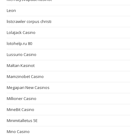
Leon
listcrawler corpus christi
LolaJack Casino
lotohelp.ru 80
Lussurio Casino
Maltan Kasinot
Mamzinobet Casino
Megapari New Casinos
Millioner Casino
MineBit Casino
Minimitalletus 5E
Mino Casino