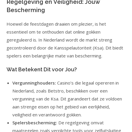
Regelgeving en Veiligheid: Jouw
Bescherming
Hoewel de feestdagen draaien om plezier, is het
essentieel om te onthouden dat online gokken
gereguleerd is. In Nederland wordt de markt streng
gecontroleerd door de Kansspelautoriteit (Ksa). Dit biedt
spelers een belangrijke mate van bescherming.
Wat Betekent Dit voor Jou?
Vergunninghouders:
Casino’s die legaal opereren in
Nederland, zoals Betstro, beschikken over een
vergunning van de Ksa. Dit garandeert dat ze voldoen
aan strenge eisen op het gebied van eerlijkheid,
veiligheid en verantwoord gokken.
Spelersbescherming:
De regelgeving omvat
maatregelen zoals verplichte tools voor zelfuitsluiting