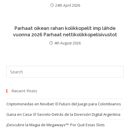
24th April 2026
Parhaat oikean rahan kolikkopelit imp lähde
vuonna 2026 Parhaat nettikolikkopelisivustot
4th August 2026
Recent Posts
Criptomonedas en Novibet: El Futuro del Juego para Colombianos
Gana en Casa: El Secreto Detrás de la Diversión Digital Argentina
¡Descubre la Magia de Megaways™: Por Qué Estas Slots