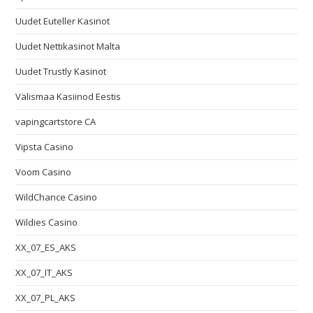
Uudet Euteller Kasinot
Uudet Nettikasinot Malta
Uudet Trustly Kasinot
Välismaa Kasiinod Eestis
vapingcartstore CA
Vipsta Casino
Voom Casino
WildChance Casino
Wildies Casino
XX_07_ES_AKS
XX_07_IT_AKS
XX_07_PL_AKS