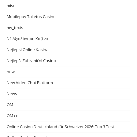
misc
Mobilepay Talletus Casino
my_texts
N1 Αξιολόγηση Καζίνο
Nejlepsi Online Kasina
Nejlepší Zahraniční Casino
new
New Video Chat Platform
News
OM
OM cc
Online Casino Deutschland für Schweizer 2026: Top 3 Test