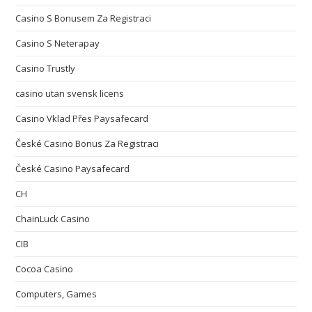
Casino S Bonusem Za Registraci
Casino S Neterapay
Casino Trustly
casino utan svensk licens
Casino Vklad Přes Paysafecard
České Casino Bonus Za Registraci
České Casino Paysafecard
CH
ChainLuck Casino
CIB
Cocoa Casino
Computers, Games