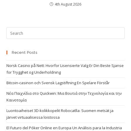
4th August 2026
Recent Posts
Norsk Casino på Nett: Hvorfor Lisensierte Valg Er Din Beste Sjanse
for Trygghet og Underholdning
Bitcoin-casinon och Svensk Lagstiftning En Spelare Förstår
Νέα Παιχνίδια στο Quickwin: Μια Βουτιά στην Τεχνολογία και την
Καινοτομία
Luontoaiheiset 3D-kolikkopelit Robocatlla: Suomen metsät ja
järvet virtuaalisessa loistossa
El Futuro del Póker Online en Europa Un Análisis para la Industria