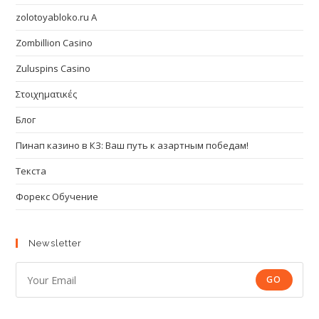
zolotoyabloko.ru A
Zombillion Casino
Zuluspins Casino
Στοιχηματικές
Блог
Пинап казино в КЗ: Ваш путь к азартным победам!
Текста
Форекс Обучение
Newsletter
GO