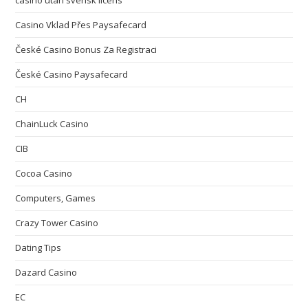
casino utan svensk licens
Casino Vklad Přes Paysafecard
České Casino Bonus Za Registraci
České Casino Paysafecard
CH
ChainLuck Casino
CIB
Cocoa Casino
Computers, Games
Crazy Tower Сasino
Dating Tips
Dazard Casino
EC