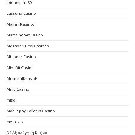
lotohelp.ru 80
Lussurio Casino
Maltan Kasinot
Mamzinobet Casino
Megapari New Casinos
Millioner Casino
MineBit Casino
Minimitalletus 5E
Mino Casino
misc
Mobilepay Talletus Casino
my_texts
N1 Αξιολόγηση Καζίνο