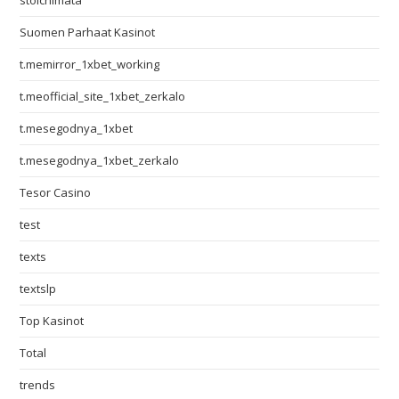
stoichimata
Suomen Parhaat Kasinot
t.memirror_1xbet_working
t.meofficial_site_1xbet_zerkalo
t.mesegodnya_1xbet
t.mesegodnya_1xbet_zerkalo
Tesor Casino
test
texts
textslp
Top Kasinot
Total
trends