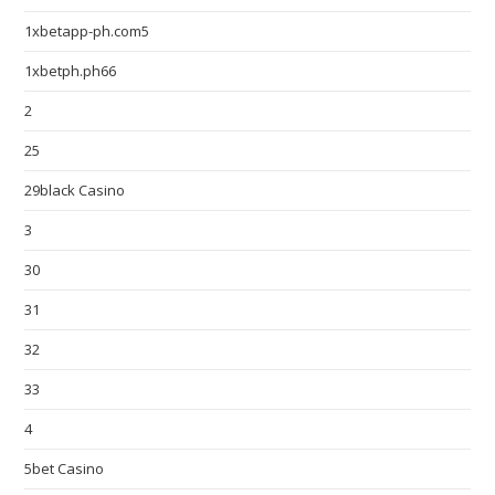
1xbetapp-ph.com5
1xbetph.ph66
2
25
29black Casino
3
30
31
32
33
4
5bet Casino