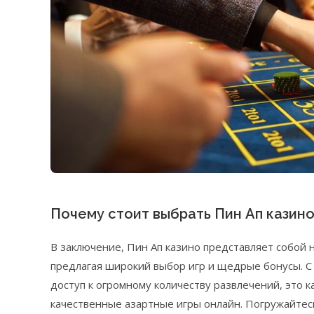
Почему стоит выбрать Пин Ап казин
В заключение, Пин Ап казино представляет собой
предлагая широкий выбор игр и щедрые бонусы. С
доступ к огромному количеству развлечений, это 
качественные азартные игры онлайн. Погружайтес