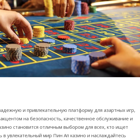
о
 надежную и привлекательную платформу для азартных игр,
 акцентом на безопасность, качественное обслуживание и
казино становится отличным выбором для всех, кто ищет
ь в увлекательный мир Пин Ап казино и наслаждайтесь