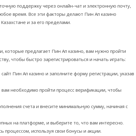
уточную поддержку через онлайн-чат и электронную почту,
юбое время. Все эти факторы делают Пин Ап казино
Казахстане и за его пределами.
, которые предлагает Пин Ап казино, вам нужно пройти
тву, чтобы быстро зарегистрироваться и начать играть:
айт Пин Ап казино и заполните форму регистрации, указав
 вам необходимо пройти процесс верификации, чтобы
олнения счета и внесите минимальную сумму, начиная с
пных на платформе, и выберите то, что вам интересно.
ь процессом, используя свои бонусы и акции.