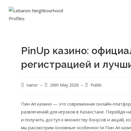
PinUp казино: официа
регистрацией и лучш
nanor
26th May 2026
Public
Пин Ап казино — это современная онлайн-платфор
развлечений для игроков в Казахстане. Перейдя н
и получить доступ к множеству бонусов и акций, к
мы рассмотрим основные особенности Пин Ап кази