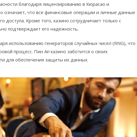
пасности благодаря лицензированию в Кюрасао и
о означает, что все финансовые операции и личные данные
 доступа. Кроме того, казино сотрудничает только с
ьно подтверждает его надежность.
даря использованию генераторов случайных чисел (RNG), что
овой процесс. Пин Ап казино заботится о своих
ти для обеспечения защиты их данных.