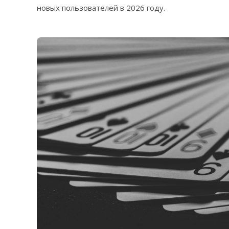
новых пользователей в 2026 году.