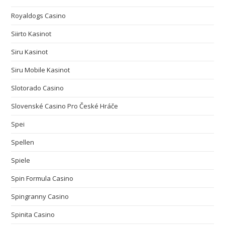
Royaldogs Casino
Siirto Kasinot
Siru Kasinot
Siru Mobile Kasinot
Slotorado Casino
Slovenské Casino Pro České Hráče
Spei
Spellen
Spiele
Spin Formula Casino
Spingranny Casino
Spinita Casino