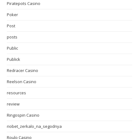
Piratepots Casino
Poker
Post
posts
Public
Publick
Redracer Casino
Reelson Casino
resources
review
Ringospin Casino
riobet_zerkalo_na_segodnya
Roulo Casino