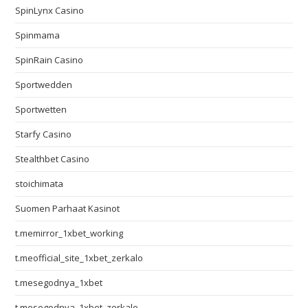
SpinLynx Casino
Spinmama
SpinRain Casino
Sportwedden
Sportwetten
Starfy Casino
Stealthbet Casino
stoichimata
Suomen Parhaat Kasinot
t.memirror_1xbet_working
t.meofficial_site_1xbet_zerkalo
t.mesegodnya_1xbet
t.mesegodnya_1xbet_zerkalo