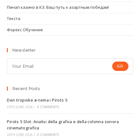
Пинап казино в КЗ: Ваш путь к азартным победам!
Текста
Форекс Обучение
Newsletter
GO
Recent Posts
Den tropiske ø-tema i Pirots 5
29TH JUNE 2026
/
0 COMMENTS
Pirots 5 Slot: Analisi della grafica e della colonna sonora
cinematografica
26TH JUNE 2026
/
0 COMMENTS