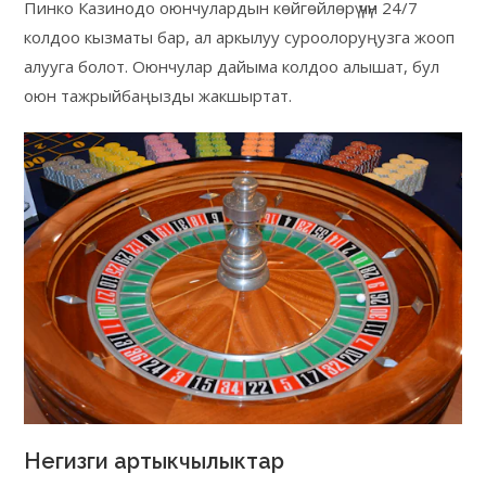
Пинко Казинодо оюнчулардын көйгөйлөрү үчүн 24/7
колдоо кызматы бар, ал аркылуу суроолоруңузга жооп
алууга болот. Оюнчулар дайыма колдоо алышат, бул
оюн тажрыйбаңызды жакшыртат.
Негизги артыкчылыктар