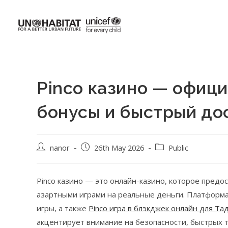
Pinco казино — офици
бонусы и быстрый дос
nanor
26th May 2026
Public
Pinco казино — это онлайн-казино, которое предо
азартными играми на реальные деньги. Платформа
игры, а также
Pinco игра в блэкджек онлайн для Та
акцентирует внимание на безопасности, быстрых 