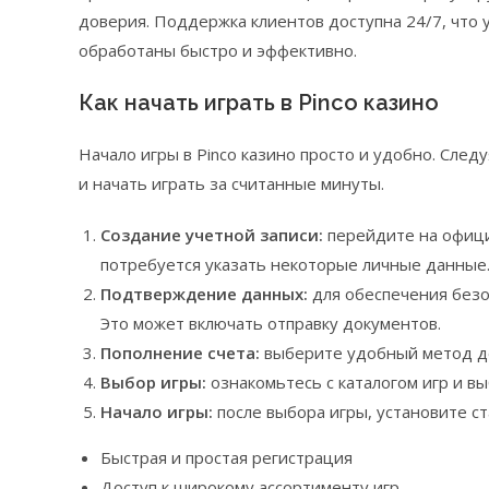
доверия. Поддержка клиентов доступна 24/7, что у
обработаны быстро и эффективно.
Как начать играть в Pinco казино
Начало игры в Pinco казино просто и удобно. Сле
и начать играть за считанные минуты.
Создание учетной записи:
перейдите на офици
потребуется указать некоторые личные данные
Подтверждение данных:
для обеспечения безо
Это может включать отправку документов.
Пополнение счета:
выберите удобный метод де
Выбор игры:
ознакомьтесь с каталогом игр и в
Начало игры:
после выбора игры, установите ст
Быстрая и простая регистрация
Доступ к широкому ассортименту игр