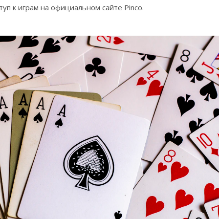
уп к играм на официальном сайте Pinco.