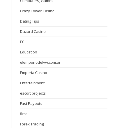
Computers, Games
Crazy Tower Сasino
Dating Tips
Dazard Casino
EC
Education
elemporiodelvw.com.ar
Emperia Casino
Entertainment
escort projects
Fast Payouts
first
Forex Trading