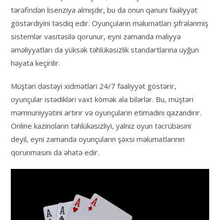
tərəfindən lisenziya almışdır, bu da onun qanuni fəaliyyət
göstərdiyini təsdiq edir. Oyunçuların məlumatları şifrələnmiş
sistemlər vasitəsilə qorunur, eyni zamanda maliyyə
əməliyyatları da yüksək təhlükəsizlik standartlarına uyğun
həyata keçirilir.
Müştəri dəstəyi xidmətləri 24/7 fəaliyyət göstərir,
oyunçular istədikləri vaxt kömək ala bilərlər. Bu, müştəri
məmnuniyyətini artırır və oyunçuların etimadını qazandırır.
Online kazinoların təhlükəsizliyi, yalnız oyun təcrübəsini
deyil, eyni zamanda oyunçuların şəxsi məlumatlarının
qorunmasını da əhatə edir.