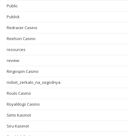
Public
Publick
Redracer Casino
Reelson Casino
resources
review
Ringospin Casino
riobet_zerkalo_na_segodnya
Roulo Casino
Royaldogs Casino
Siirto Kasinot
Siru Kasinot