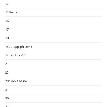
12
123texts
16
17
18
1xbetapp-ph.com5
1xbetph.ph66
2
25
29black Casino
3
30
31