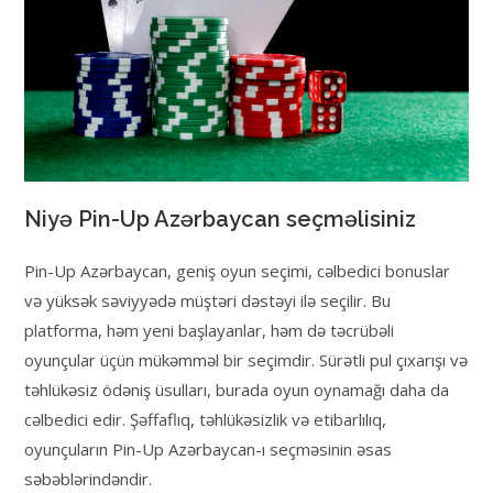
Niyə Pin-Up Azərbaycan seçməlisiniz
Pin-Up Azərbaycan, geniş oyun seçimi, cəlbedici bonuslar
və yüksək səviyyədə müştəri dəstəyi ilə seçilir. Bu
platforma, həm yeni başlayanlar, həm də təcrübəli
oyunçular üçün mükəmməl bir seçimdir. Sürətli pul çıxarışı və
təhlükəsiz ödəniş üsulları, burada oyun oynamağı daha da
cəlbedici edir. Şəffaflıq, təhlükəsizlik və etibarlılıq,
oyunçuların Pin-Up Azərbaycan-ı seçməsinin əsas
səbəblərindəndir.