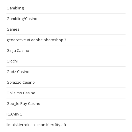
Gambling
Gambling/Casino
Games
generative ai adobe photoshop 3
Ginja Casino
Giochi
Godz Casino
Golazzo Casino
Golisimo Casino
Google Pay Casino
IGAMING
Ilmaiskierroksia Ilman Kierrätystä