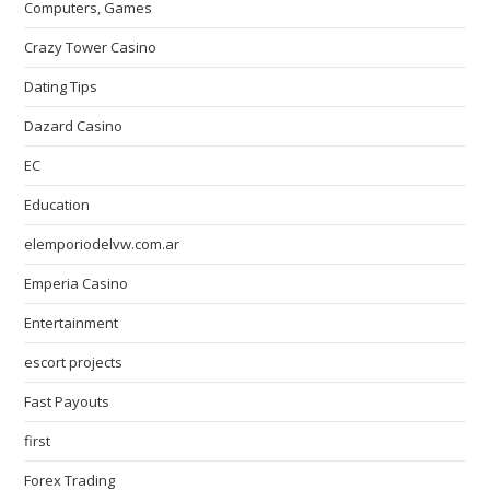
Computers, Games
Crazy Tower Сasino
Dating Tips
Dazard Casino
EC
Education
elemporiodelvw.com.ar
Emperia Casino
Entertainment
escort projects
Fast Payouts
first
Forex Trading