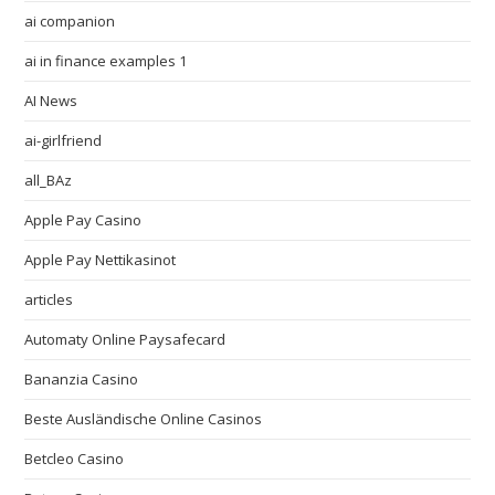
ai companion
ai in finance examples 1
AI News
ai-girlfriend
all_BAz
Apple Pay Casino
Apple Pay Nettikasinot
articles
Automaty Online Paysafecard
Bananzia Casino
Beste Ausländische Online Casinos
Betcleo Casino