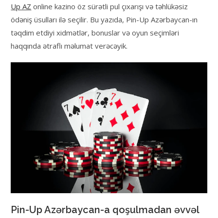
Up AZ
online kazino öz sürətli pul çıxarışı və təhlükəsiz
ödəniş üsulları ilə seçilir. Bu yazıda, Pin-Up Azərbaycan-ın
təqdim etdiyi xidmətlər, bonuslar və oyun seçimləri
haqqında ətraflı məlumat verəcəyik.
Pin-Up Azərbaycan-a qoşulmadan əvvəl