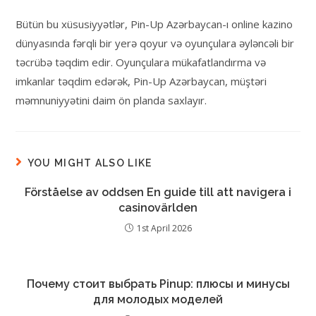
Bütün bu xüsusiyyətlər, Pin-Up Azərbaycan-ı online kazino
dünyasında fərqli bir yerə qoyur və oyunçulara əyləncəli bir
təcrübə təqdim edir. Oyunçulara mükafatlandırma və
imkanlar təqdim edərək, Pin-Up Azərbaycan, müştəri
məmnuniyyətini daim ön planda saxlayır.
YOU MIGHT ALSO LIKE
Förståelse av oddsen En guide till att navigera i
casinovärlden
1st April 2026
Почему стоит выбрать Pinup: плюсы и минусы
для молодых моделей