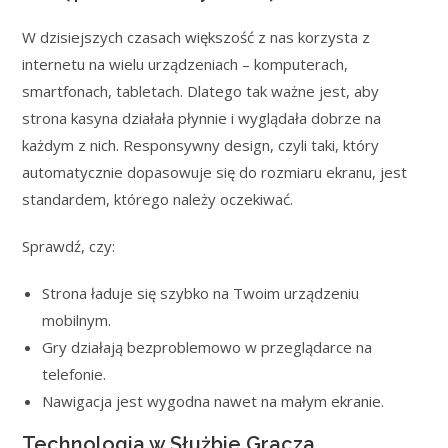
W dzisiejszych czasach większość z nas korzysta z
internetu na wielu urządzeniach – komputerach,
smartfonach, tabletach. Dlatego tak ważne jest, aby
strona kasyna działała płynnie i wyglądała dobrze na
każdym z nich. Responsywny design, czyli taki, który
automatycznie dopasowuje się do rozmiaru ekranu, jest
standardem, którego należy oczekiwać.
Sprawdź, czy:
Strona ładuje się szybko na Twoim urządzeniu
mobilnym.
Gry działają bezproblemowo w przeglądarce na
telefonie.
Nawigacja jest wygodna nawet na małym ekranie.
Technologia w Służbie Gracza