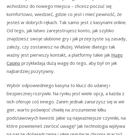
wchodzisz do nowego miejsca – chcesz poczuć się
komfortowo, wiedzieć, gdzie co jest i mieć pewność, że
jesteś w dobrych rękach. Tak samo jest z kasynami online.
Od tego, jak łatwo zarejestrujesz konto, jak szybko
znajdziesz swoje ulubione gry i jak przejrzyste są zasady,
zależy, czy zostaniesz na dłużej. Właśnie dlatego tak
ważny jest pierwszy kontakt, a platformy takie jak
Hugo
Casino
przykładają dużą wagę do tego, aby był on jak
najbardziej pozytywny.
Wybór odpowiedniego kasyna to klucz do udanej i
bezpiecznej rozrywki. Na rynku jest wiele opcji, a każda z
nich oferuje coś innego. Zanim jednak zanurzysz się w wir
gier, warto poświęcić chwilę na zrozumienie kilku
podstawowych kwestii. Jakie są najważniejsze czynniki, na
które powinieneś zwrócić uwagę? Jak technologia wpływa
na nasze doświadczenia i jakie regulacje chronią graczy?