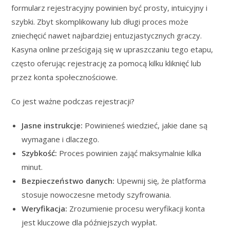
formularz rejestracyjny powinien być prosty, intuicyjny i
szybki. Zbyt skomplikowany lub długi proces może
zniechęcić nawet najbardziej entuzjastycznych graczy.
Kasyna online prześcigają się w upraszczaniu tego etapu,
często oferując rejestrację za pomocą kilku kliknięć lub
przez konta społecznościowe.
Co jest ważne podczas rejestracji?
Jasne instrukcje:
Powinieneś wiedzieć, jakie dane są
wymagane i dlaczego.
Szybkość:
Proces powinien zająć maksymalnie kilka
minut.
Bezpieczeństwo danych:
Upewnij się, że platforma
stosuje nowoczesne metody szyfrowania.
Weryfikacja:
Zrozumienie procesu weryfikacji konta
jest kluczowe dla późniejszych wypłat.