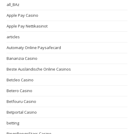
all_BAz
Apple Pay Casino
Apple Pay Nettikasinot
articles
Automaty Online Paysafecard
Bananzia Casino
Beste Ausländische Online Casinos
Betcleo Casino
Betero Casino
Betfouru Casino
Betportal Casino
betting
BingoBongoStars Casino