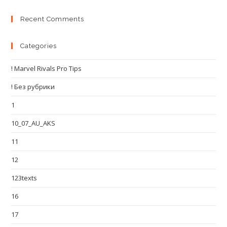
Recent Comments
Categories
! Marvel Rivals Pro Tips
! Без рубрики
1
10_07_AU_AKS
11
12
123texts
16
17