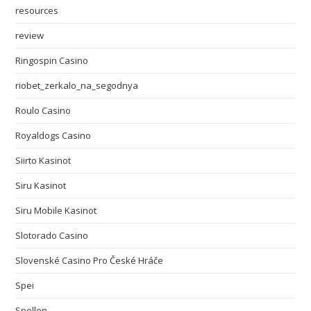
resources
review
Ringospin Casino
riobet_zerkalo_na_segodnya
Roulo Casino
Royaldogs Casino
Siirto Kasinot
Siru Kasinot
Siru Mobile Kasinot
Slotorado Casino
Slovenské Casino Pro České Hráče
Spei
Spellen