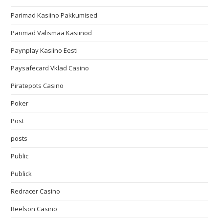
Parimad Kasiino Pakkumised
Parimad Välismaa Kasiinod
Paynplay Kasiino Eesti
Paysafecard Vklad Casino
Piratepots Casino
Poker
Post
posts
Public
Publick
Redracer Casino
Reelson Casino