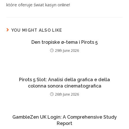
które oferuje świat kasyn online!
YOU MIGHT ALSO LIKE
Den tropiske ø-tema i Pirots 5
29th June 2026
Pirots 5 Slot: Analisi della grafica e della
colonna sonora cinematografica
26th June 2026
GambleZen UK Login: A Comprehensive Study
Report