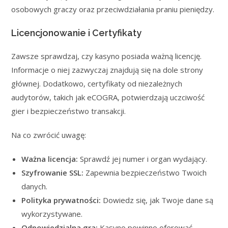
osobowych graczy oraz przeciwdziałania praniu pieniędzy.
Licencjonowanie i Certyfikaty
Zawsze sprawdzaj, czy kasyno posiada ważną licencję.
Informacje o niej zazwyczaj znajdują się na dole strony
głównej. Dodatkowo, certyfikaty od niezależnych
audytorów, takich jak eCOGRA, potwierdzają uczciwość
gier i bezpieczeństwo transakcji.
Na co zwrócić uwagę:
Ważna licencja:
Sprawdź jej numer i organ wydający.
Szyfrowanie SSL:
Zapewnia bezpieczeństwo Twoich
danych.
Polityka prywatności:
Dowiedz się, jak Twoje dane są
wykorzystywane.
Odpowiedzialna gra:
Kasyno powinno oferować