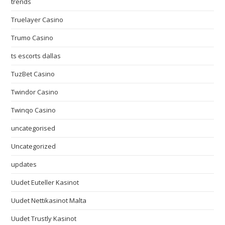
trends
Truelayer Casino
Trumo Casino
ts escorts dallas
TuzBet Casino
Twindor Casino
Twinqo Casino
uncategorised
Uncategorized
updates
Uudet Euteller Kasinot
Uudet Nettikasinot Malta
Uudet Trustly Kasinot