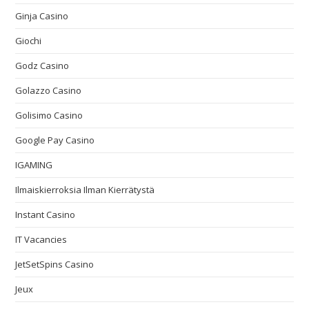
Ginja Casino
Giochi
Godz Casino
Golazzo Casino
Golisimo Casino
Google Pay Casino
IGAMING
Ilmaiskierroksia Ilman Kierrätystä
Instant Casino
IT Vacancies
JetSetSpins Casino
Jeux