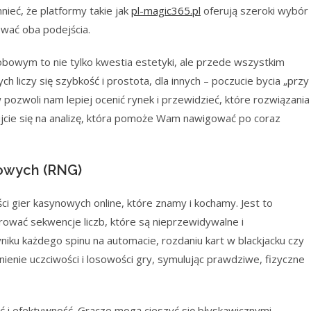
ieć, że platformy takie jak
pl-magic365.pl
oferują szeroki wybór
wać oba podejścia.
owym to nie tylko kwestia estetyki, ale przede wszystkim
ych liczy się szybkość i prostota, dla innych – poczucie bycia „przy
 pozwoli nam lepiej ocenić rynek i przewidzieć, które rozwiązania
ujcie się na analizę, która pomoże Wam nawigować po coraz
owych (RNG)
ci gier kasynowych online, które znamy i kochamy. Jest to
wać sekwencje liczb, które są nieprzewidywalne i
iku każdego spinu na automacie, rozdaniu kart w blackjacku czy
ienie uczciwości i losowości gry, symulując prawdziwe, fizyczne
ść i efektywność. Gracze mogą cieszyć się błyskawicznymi