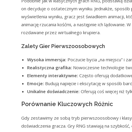
Podobnie jak w klasycznych grach RNG, podstawą dzia
on decyduje o ostatecznym wyniku. Jednakże, sposób p
wyświetlenia wyniku, gracz jest świadkiem animacji, kt
animację rzucania kośćmi, a następnie ich lądowanie. W
rozdawane przez wirtualnego krupiera.
Zalety Gier Pierwszoosobowych
Wysoka immersja:
Poczucie bycia „na miejscu” i za
Realistyczna grafika:
Nowoczesne technologie twor
Elementy interaktywne:
Często oferują dodatkowe 
Emocje:
Budują napięcie i ekscytację w sposób bard
Unikalne doświadczenie:
Oferują coś więcej niż tyl
Porównanie Kluczowych Różnic
Gdy zestawimy ze sobą tryb pierwszoosobowy i klasy
doświadczenia gracza. Gry RNG stawiają na szybkość