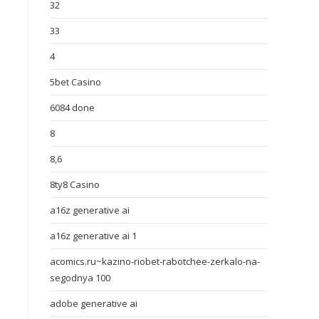
32
33
4
5bet Casino
,
6084 done
8
8,6
8ty8 Casino
a16z generative ai
a16z generative ai 1
acomics.ru~kazino-riobet-rabotchee-zerkalo-na-
segodnya 100
adobe generative ai