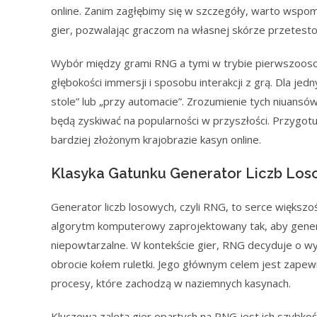
online. Zanim zagłębimy się w szczegóły, warto wspomn
gier, pozwalając graczom na własnej skórze przetesto
Wybór między grami RNG a tymi w trybie pierwszoosob
głębokości immersji i sposobu interakcji z grą. Dla jedn
stole” lub „przy automacie”. Zrozumienie tych niuansów
będą zyskiwać na popularności w przyszłości. Przygot
bardziej złożonym krajobrazie kasyn online.
Klasyka Gatunku Generator Liczb Los
Generator liczb losowych, czyli RNG, to serce większoś
algorytm komputerowy zaprojektowany tak, aby genero
niepowtarzalne. W kontekście gier, RNG decyduje o wyn
obrocie kołem ruletki. Jego głównym celem jest zapewn
procesy, które zachodzą w naziemnych kasynach.
Kluczową zaletą gier opartych na RNG jest ich szybko