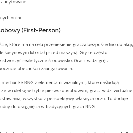
e audytowane.
ych online.
obowy (First-Person)
, które ma na celu przeniesienie gracza bezpośrednio do akcji
ole kasynowym lub stał przed maszyną. Gry te często
 stworzyć realistyczne środowisko. Gracz widzi grę z
oczucie obecności i zaangażowania.
 mechanikę RNG z elementami wizualnymi, które naśladują
rze w ruletkę w trybie pierwszoosobowym, gracz widzi wirtualne
 obstawiania, wszystko z perspektywy własnych oczu. To dodaje
rudny do osiągnięcia w tradycyjnych grach RNG.