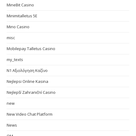
MineBit Casino
Minimitalletus 5E
Mino Casino
misc
Mobilepay Talletus Casino
my_texts
N1 Αξιολόγηση Καζίνο
Nejlepsi Online Kasina
Nejlepší Zahraniční Casino
new
New Video Chat Platform
News