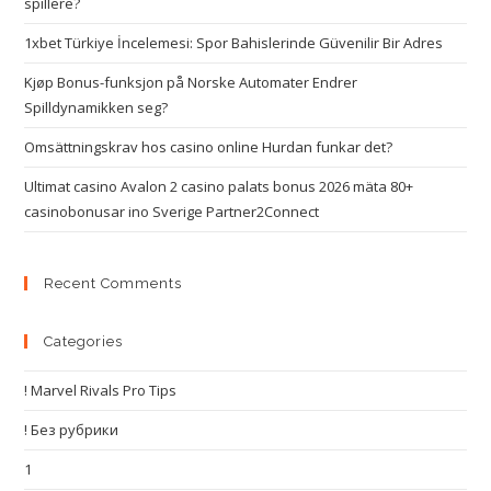
spillere?
1xbet Türkiye İncelemesi: Spor Bahislerinde Güvenilir Bir Adres
Kjøp Bonus-funksjon på Norske Automater Endrer
Spilldynamikken seg?
Omsättningskrav hos casino online Hurdan funkar det?
Ultimat casino Avalon 2 casino palats bonus 2026 mäta 80+
casinobonusar ino Sverige Partner2Connect
Recent Comments
Categories
! Marvel Rivals Pro Tips
! Без рубрики
1