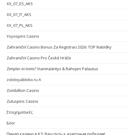
XX_07_ES_AKS
XX_07_IT_AKS
XX_07_PL_AKS
Yoyospins Casino
Zahraniční Casino Bonus Za Registraci 2026: TOP Nabídky
Zahraniční Casino Pro České Hráče
Zimpler ei toimi? Vianmääritys & Rahojen Palautus
zolotoyabloko.ru A
Zombillion Casino
Zuluspins Casino
Στοιχηματικές
Блог
Пинап казино в КЗ: Ваш путь к азартным победам!