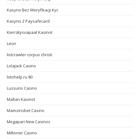
Kasyno Bez Weryfikacji Kyc
Kasyno Z Paysafecard
Kierrätysvapaat Kasinot
Leon
listcrawler corpus christi
LolaJack Casino
lotohelp.ru 80
Lussurio Casino
Maltan Kasinot
Mamzinobet Casino
Megapari New Casinos
Millioner Casino