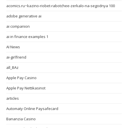
acomics.ru~kazino-riobet-rabotchee-zerkalo-na-segodnya 100
adobe generative ai
ai companion
ai in finance examples 1
AI News
ai-girlfriend
all_BAz
Apple Pay Casino
Apple Pay Nettikasinot
articles
Automaty Online Paysafecard
Bananzia Casino