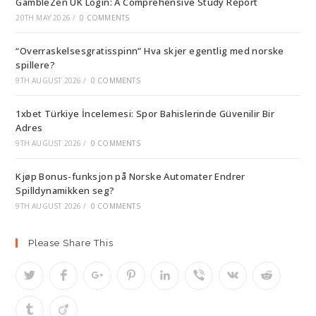
GambleZen UK Login: A Comprehensive Study Report
20TH MAY 2026
/
0 COMMENTS
“Overraskelsesgratisspinn” Hva skjer egentlig med norske
spillere?
9TH AUGUST 2026
/
0 COMMENTS
1xbet Türkiye İncelemesi: Spor Bahislerinde Güvenilir Bir
Adres
9TH AUGUST 2026
/
0 COMMENTS
Kjøp Bonus-funksjon på Norske Automater Endrer
Spilldynamikken seg?
9TH AUGUST 2026
/
0 COMMENTS
Please Share This