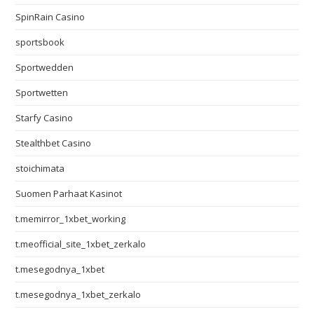
SpinRain Casino
sportsbook
Sportwedden
Sportwetten
Starfy Casino
Stealthbet Casino
stoichimata
Suomen Parhaat Kasinot
t.memirror_1xbet_working
t.meofficial_site_1xbet_zerkalo
t.mesegodnya_1xbet
t.mesegodnya_1xbet_zerkalo