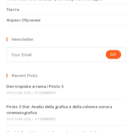
Текста
Форекс Обучение
Newsletter
GO
Recent Posts
Den tropiske ø-tema i Pirots 5
29TH JUNE 2026
/
0 COMMENTS
Pirots 5 Slot: Analisi della grafica e della colonna sonora
cinematografica
26TH JUNE 2026
/
0 COMMENTS