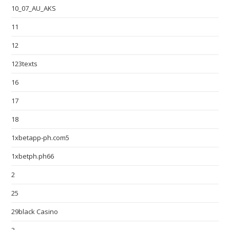
10_07_AU_AKS
11
12
123texts
16
17
18
1xbetapp-ph.com5
1xbetph.ph66
2
25
29black Casino