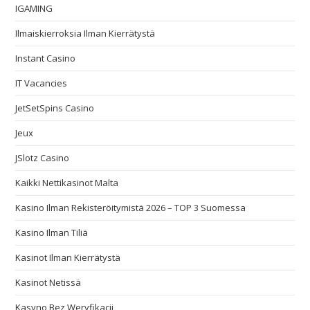
IGAMING
Ilmaiskierroksia Ilman Kierrätystä
Instant Casino
IT Vacancies
JetSetSpins Casino
Jeux
JSlotz Casino
Kaikki Nettikasinot Malta
Kasino Ilman Rekisteröitymistä 2026 – TOP 3 Suomessa
Kasino Ilman Tiliä
Kasinot Ilman Kierrätystä
Kasinot Netissä
Kasyno Bez Weryfikacji