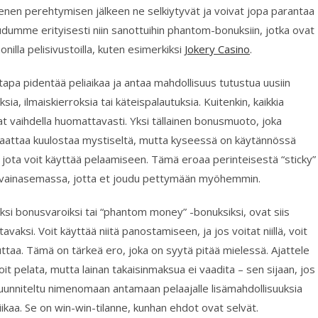
nen perehtymisen jälkeen ne selkiytyvät ja voivat jopa parantaa
udumme erityisesti niin sanottuihin phantom-bonuksiin, jotka ovat
lla pelisivustoilla, kuten esimerkiksi
Jokery Casino
.
pa pidentää peliaikaa ja antaa mahdollisuus tutustua uusiin
sia, ilmaiskierroksia tai käteispalautuksia. Kuitenkin, kaikkia
vat vaihdella huomattavasti. Yksi tällainen bonusmuoto, joka
aattaa kuulostaa mystiseltä, mutta kyseessä on käytännössä
 jota voit käyttää pelaamiseen. Tämä eroaa perinteisestä “sticky”
 avainasemassa, jotta et joudu pettymään myöhemmin.
si bonusvaroiksi tai “phantom money” -bonuksiksi, ovat siis
avaksi. Voit käyttää niitä panostamiseen, ja jos voitat niillä, voit
uttaa. Tämä on tärkeä ero, joka on syytä pitää mielessä. Ajattele
a voit pelata, mutta lainan takaisinmaksua ei vaadita – sen sijaan, jos
suunniteltu nimenomaan antamaan pelaajalle lisämahdollisuuksia
iikaa. Se on win-win-tilanne, kunhan ehdot ovat selvät.