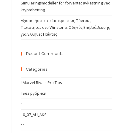
Simuleringsmodeller for forventet avkastning ved
kryptobetting
Αξιοποιήστε στο έπακρο τους Πόντους
Πιστότητας στο Winstoria: Οδηγός Επιβράβευσης
για Έλληνες Παίκτες
Recent Comments
Categories
! Marvel Rivals Pro Tips
! Без рубрики
1
10_07_AU_AKS
11