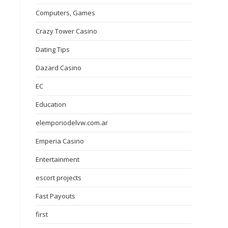
Computers, Games
Crazy Tower Сasino
Dating Tips
Dazard Casino
EC
Education
elemporiodelvw.com.ar
Emperia Casino
Entertainment
escort projects
Fast Payouts
first