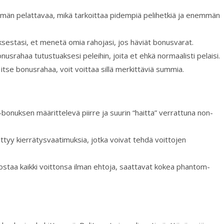
än pelattavaa, mikä tarkoittaa pidempiä pelihetkiä ja enemmän
ksestasi, et menetä omia rahojasi, jos häviät bonusvarat.
nusrahaa tutustuaksesi peleihin, joita et ehkä normaalisti pelaisi.
itse bonusrahaa, voit voittaa sillä merkittäviä summia.
nuksen määrittelevä piirre ja suurin “haitta” verrattuna non-
ttyy kierrätysvaatimuksia, jotka voivat tehdä voittojen
nostaa kaikki voittonsa ilman ehtoja, saattavat kokea phantom-