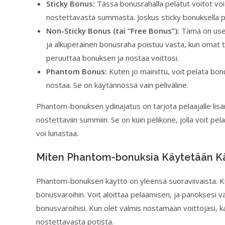
Sticky Bonus:
Tässä bonusrahalla pelatut voitot vo
nostettavasta summasta. Joskus sticky bonuksella p
Non-Sticky Bonus (tai “Free Bonus”):
Tämä on usein
ja alkuperäinen bonusraha poistuu vasta, kun omat tall
peruuttaa bonuksen ja nostaa voittosi.
Phantom Bonus:
Kuten jo mainittu, voit pelata bon
nostaa. Se on käytännössä vain peliväline.
Phantom-bonuksen ydinajatus on tarjota pelaajalle lisäm
nostettaviin summiin. Se on kuin pelikone, jolla voit pel
voi lunastaa.
Miten Phantom-bonuksia Käytetään K
Phantom-bonuksen käyttö on yleensä suoraviivaista. Kun
bonusvaroihin. Voit aloittaa pelaamisen, ja panoksesi v
bonusvaroihisi. Kun olet valmis nostamaan voittojasi
nostettavasta potista.