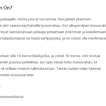
n On?
elaajalle, mutta jota ei voi nostaa. Kun pelaat phantom-
tka olet saanut käyttämällä bonusrahaa. Itse alkuperäinen bonusrah
t pyrkivät kannustamaan pelaajia pelaamaan enemmän ja kokeilemaan
tuliaisbonuksia tai muita kampanjoita, ja ne voivat olla merkittävä
aat sillä 10 euroa blackjackia, ja voitat 50 euroa, voit nostaa
in poistuu pelitililtäsi. Jos taas häviät koko bonusrahan, et
 oli erillään omasta talletuksestasi. Tämän vuoksi onkin tärkeää
 muihin bonusvaroihin.
o
onusmuodoista: