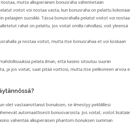
i nostaa, mutta alkuperäinen bonusraha vähennetään
elatut voitot voi nostaa vasta, kun bonusraha on pelattu kokonaa
 pelaajien suosikki. Tässä bonusrahalla pelatut voitot voi nostaa
etetut rahat on pelattu. Jos voitat omilla rahoillasi, voit yleensä
usrahalla ja nostaa voitot, mutta itse bonusrahaa et voi koskaan
ahdollisuuksia pelata ilman, että kasino sitoutuu suuriin
ata, ja jos voitat, saat pitää voittosi, mutta itse pelikoneen arvoa e
äytännössä?
 olet vastaanottanut bonuksen, se ilmestyy pelitilillesi
ähenevät automaattisesti bonusvaroista. Jos voitat, voitot lisätää
, kasino vähentää alkuperäisen phantom-bonuksen summan