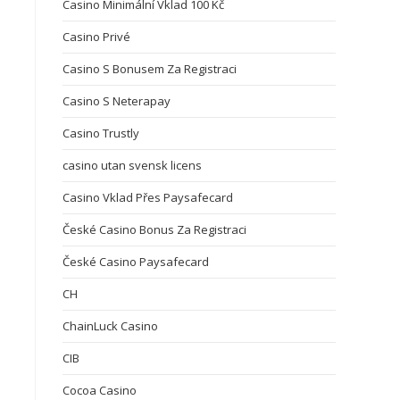
Casino Minimální Vklad 100 Kč
Casino Privé
Casino S Bonusem Za Registraci
Casino S Neterapay
Casino Trustly
casino utan svensk licens
Casino Vklad Přes Paysafecard
České Casino Bonus Za Registraci
České Casino Paysafecard
CH
ChainLuck Casino
CIB
Cocoa Casino