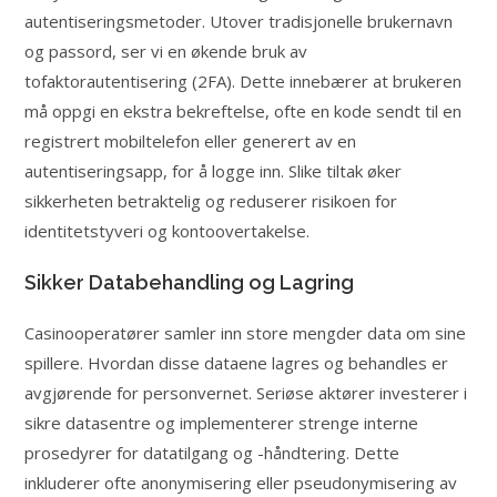
autentiseringsmetoder. Utover tradisjonelle brukernavn
og passord, ser vi en økende bruk av
tofaktorautentisering (2FA). Dette innebærer at brukeren
må oppgi en ekstra bekreftelse, ofte en kode sendt til en
registrert mobiltelefon eller generert av en
autentiseringsapp, for å logge inn. Slike tiltak øker
sikkerheten betraktelig og reduserer risikoen for
identitetstyveri og kontoovertakelse.
Sikker Databehandling og Lagring
Casinooperatører samler inn store mengder data om sine
spillere. Hvordan disse dataene lagres og behandles er
avgjørende for personvernet. Seriøse aktører investerer i
sikre datasentre og implementerer strenge interne
prosedyrer for datatilgang og -håndtering. Dette
inkluderer ofte anonymisering eller pseudonymisering av