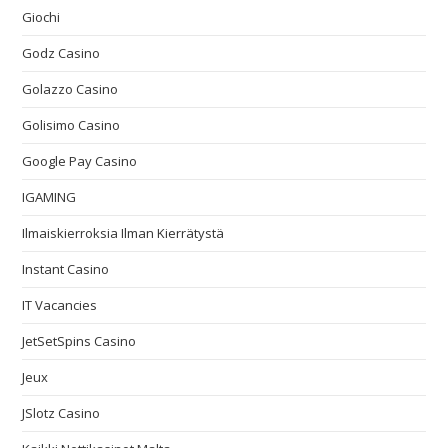
Giochi
Godz Casino
Golazzo Casino
Golisimo Casino
Google Pay Casino
IGAMING
Ilmaiskierroksia Ilman Kierrätystä
Instant Casino
IT Vacancies
JetSetSpins Casino
Jeux
JSlotz Casino