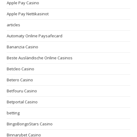
Apple Pay Casino
Apple Pay Nettikasinot
articles
Automaty Online Paysafecard
Bananzia Casino
Beste Ausländische Online Casinos
Betcleo Casino
Betero Casino
Betfouru Casino
Betportal Casino
betting
BingoBongoStars Casino
Binnarybet Casino