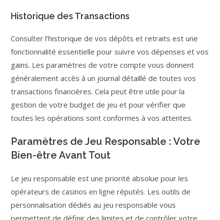
Historique des Transactions
Consulter l’historique de vos dépôts et retraits est une
fonctionnalité essentielle pour suivre vos dépenses et vos
gains. Les paramètres de votre compte vous donnent
généralement accès à un journal détaillé de toutes vos
transactions financières. Cela peut être utile pour la
gestion de votre budget de jeu et pour vérifier que
toutes les opérations sont conformes à vos attentes.
Paramètres de Jeu Responsable : Votre
Bien-être Avant Tout
Le jeu responsable est une priorité absolue pour les
opérateurs de casinos en ligne réputés. Les outils de
personnalisation dédiés au jeu responsable vous
permettent de définir des limites et de contrôler votre