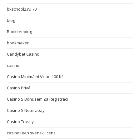
bkschool2.ru 70
blog
Bookkeeping
bookmaker
Candybet Casino
casino
Casino Minimální Vklad 100 Kč
Casino Privé
Casino S Bonusem Za Registraci
Casino S Neterapay
Casino Trustly
casino utan svensk licens