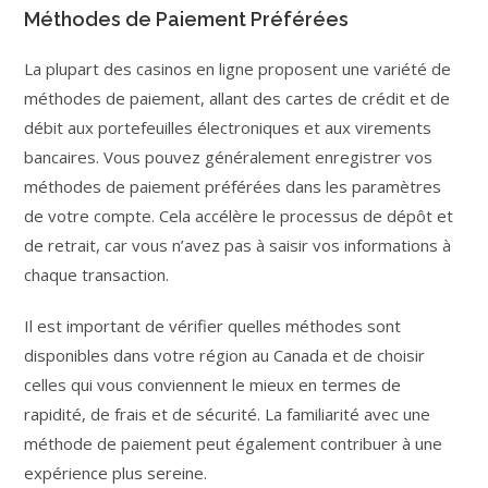
Méthodes de Paiement Préférées
La plupart des casinos en ligne proposent une variété de
méthodes de paiement, allant des cartes de crédit et de
débit aux portefeuilles électroniques et aux virements
bancaires. Vous pouvez généralement enregistrer vos
méthodes de paiement préférées dans les paramètres
de votre compte. Cela accélère le processus de dépôt et
de retrait, car vous n’avez pas à saisir vos informations à
chaque transaction.
Il est important de vérifier quelles méthodes sont
disponibles dans votre région au Canada et de choisir
celles qui vous conviennent le mieux en termes de
rapidité, de frais et de sécurité. La familiarité avec une
méthode de paiement peut également contribuer à une
expérience plus sereine.