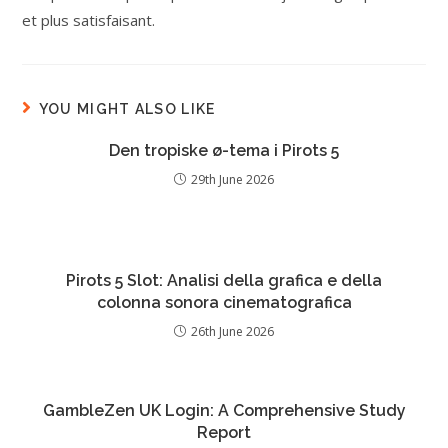
et plus satisfaisant.
YOU MIGHT ALSO LIKE
Den tropiske ø-tema i Pirots 5
29th June 2026
Pirots 5 Slot: Analisi della grafica e della
colonna sonora cinematografica
26th June 2026
GambleZen UK Login: A Comprehensive Study
Report