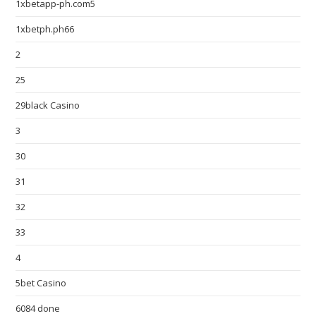
1xbetapp-ph.com5
1xbetph.ph66
2
25
29black Casino
3
30
31
32
33
4
5bet Casino
6084 done