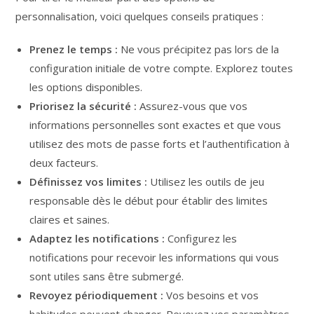
personnalisation, voici quelques conseils pratiques :
Prenez le temps :
Ne vous précipitez pas lors de la
configuration initiale de votre compte. Explorez toutes
les options disponibles.
Priorisez la sécurité :
Assurez-vous que vos
informations personnelles sont exactes et que vous
utilisez des mots de passe forts et l’authentification à
deux facteurs.
Définissez vos limites :
Utilisez les outils de jeu
responsable dès le début pour établir des limites
claires et saines.
Adaptez les notifications :
Configurez les
notifications pour recevoir les informations qui vous
sont utiles sans être submergé.
Revoyez périodiquement :
Vos besoins et vos