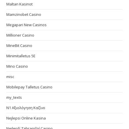
Maltan Kasinot
Mamzinobet Casino
Megapari New Casinos
Millioner Casino
MineBit Casino
Minimitalletus 5E
Mino Casino
misc
Mobilepay Talletus Casino
my_texts
N1 Αξιολόγηση Καζίνο
Nejlepsi Online Kasina
Nejlepší Zahraniční Casino