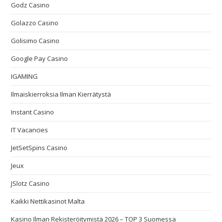
Godz Casino
Golazzo Casino
Golisimo Casino
Google Pay Casino
IGAMING
Ilmaiskierroksia Ilman Kierrätystä
Instant Casino
IT Vacancies
JetSetSpins Casino
Jeux
JSlotz Casino
Kaikki Nettikasinot Malta
Kasino Ilman Rekisteröitymistä 2026 – TOP 3 Suomessa