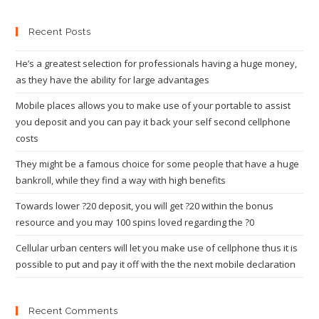
Recent Posts
He’s a greatest selection for professionals having a huge money,
as they have the ability for large advantages
Mobile places allows you to make use of your portable to assist
you deposit and you can pay it back your self second cellphone
costs
They might be a famous choice for some people that have a huge
bankroll, while they find a way with high benefits
Towards lower ?20 deposit, you will get ?20 within the bonus
resource and you may 100 spins loved regarding the ?0
Cellular urban centers will let you make use of cellphone thus it is
possible to put and pay it off with the the next mobile declaration
Recent Comments