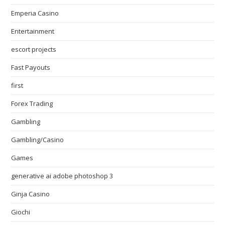
Emperia Casino
Entertainment
escort projects
Fast Payouts
first
Forex Trading
Gambling
Gambling/Casino
Games
generative ai adobe photoshop 3
Ginja Casino
Giochi