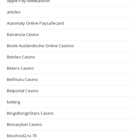
Apple Pay Nettikasinot
articles
Automaty Online Paysafecard
Bananzia Casino
Beste Ausländische Online Casinos
Betcleo Casino
Betero Casino
Betfouru Casino
Betportal Casino
betting
BingoBongoStars Casino
Binnarybet Casino
bkschool2.ru 70