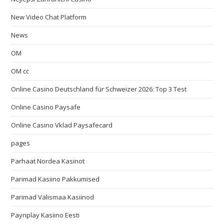
New Video Chat Platform
News
OM
OM cc
Online Casino Deutschland für Schweizer 2026: Top 3 Test
Online Casino Paysafe
Online Casino Vklad Paysafecard
pages
Parhaat Nordea Kasinot
Parimad Kasiino Pakkumised
Parimad Välismaa Kasiinod
Paynplay Kasiino Eesti