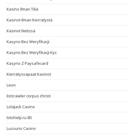
Kasino Ilman Tiliä
Kasinot Ilman Kierrätystä
Kasinot Netissä
Kasyno Bez Weryfikacji
Kasyno Bez Weryfikacji Kyc
Kasyno Z Paysafecard
Kierrätysvapaat Kasinot
Leon
listcrawler corpus christi
LolaJack Casino
lotohelp.ru 80
Lussurio Casino