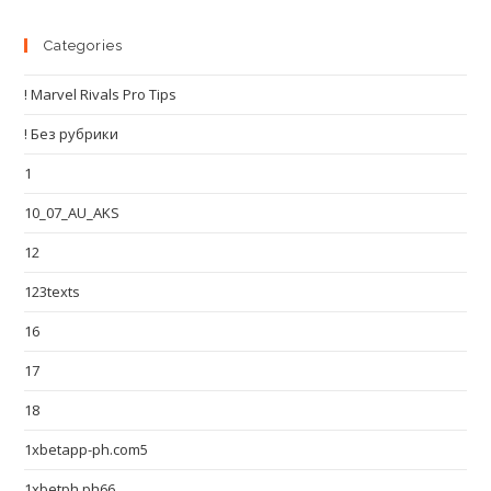
Categories
! Marvel Rivals Pro Tips
! Без рубрики
1
10_07_AU_AKS
12
123texts
16
17
18
1xbetapp-ph.com5
1xbetph.ph66