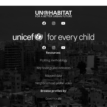
Resources:
Profiling methodology
Key findings and indicators
Mapped data
Neighbourhood profile video
Browse profiles by:
Governorate
Sector