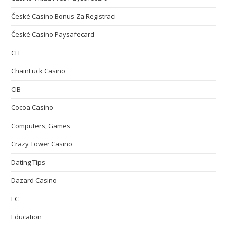
České Casino Bonus Za Registraci
České Casino Paysafecard
CH
ChainLuck Casino
CIB
Cocoa Casino
Computers, Games
Crazy Tower Сasino
Dating Tips
Dazard Casino
EC
Education