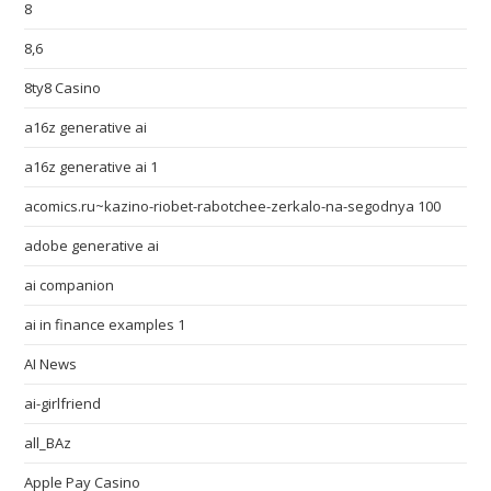
8
8,6
8ty8 Casino
a16z generative ai
a16z generative ai 1
acomics.ru~kazino-riobet-rabotchee-zerkalo-na-segodnya 100
adobe generative ai
ai companion
ai in finance examples 1
AI News
ai-girlfriend
all_BAz
Apple Pay Casino