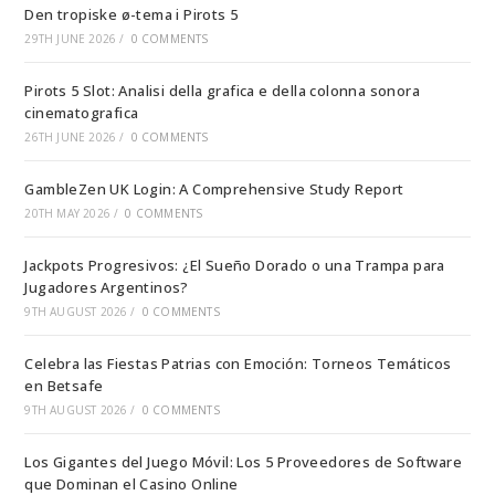
Den tropiske ø-tema i Pirots 5
29TH JUNE 2026
/
0 COMMENTS
Pirots 5 Slot: Analisi della grafica e della colonna sonora
cinematografica
26TH JUNE 2026
/
0 COMMENTS
GambleZen UK Login: A Comprehensive Study Report
20TH MAY 2026
/
0 COMMENTS
Jackpots Progresivos: ¿El Sueño Dorado o una Trampa para
Jugadores Argentinos?
9TH AUGUST 2026
/
0 COMMENTS
Celebra las Fiestas Patrias con Emoción: Torneos Temáticos
en Betsafe
9TH AUGUST 2026
/
0 COMMENTS
Los Gigantes del Juego Móvil: Los 5 Proveedores de Software
que Dominan el Casino Online