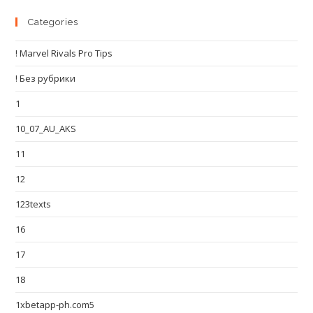
Categories
! Marvel Rivals Pro Tips
! Без рубрики
1
10_07_AU_AKS
11
12
123texts
16
17
18
1xbetapp-ph.com5