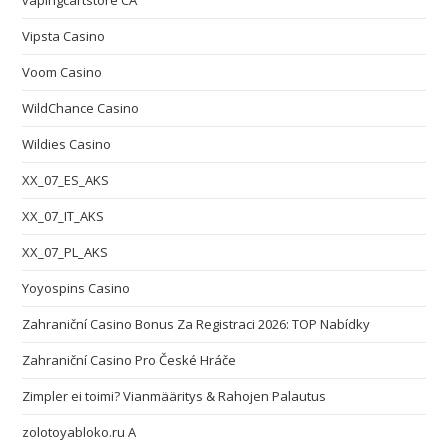
vapingcartstore CA
Vipsta Casino
Voom Casino
WildChance Casino
Wildies Casino
XX_07_ES_AKS
XX_07_IT_AKS
XX_07_PL_AKS
Yoyospins Casino
Zahraniční Casino Bonus Za Registraci 2026: TOP Nabídky
Zahraniční Casino Pro České Hráče
Zimpler ei toimi? Vianmääritys & Rahojen Palautus
zolotoyabloko.ru A