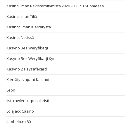
Kasino Ilman Rekisteröitymistä 2026 – TOP 3 Suomessa
Kasino Ilman Tiliä
Kasinot Ilman Kierrätystä
Kasinot Netissä
Kasyno Bez Weryfikacji
Kasyno Bez Weryfikacji Kyc
Kasyno Z Paysafecard
Kierrätysvapaat Kasinot
Leon
listcrawler corpus christi
LolaJack Casino
lotohelp.ru 80