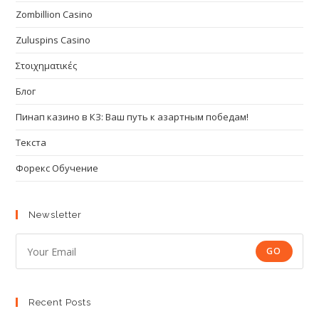
Zombillion Casino
Zuluspins Casino
Στοιχηματικές
Блог
Пинап казино в КЗ: Ваш путь к азартным победам!
Текста
Форекс Обучение
Newsletter
GO
Recent Posts