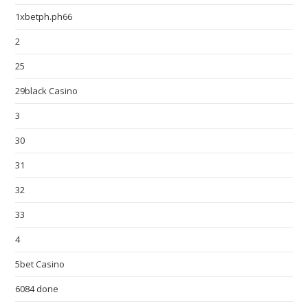
1xbetph.ph66
2
25
29black Casino
3
30
31
32
33
4
5bet Casino
6084 done