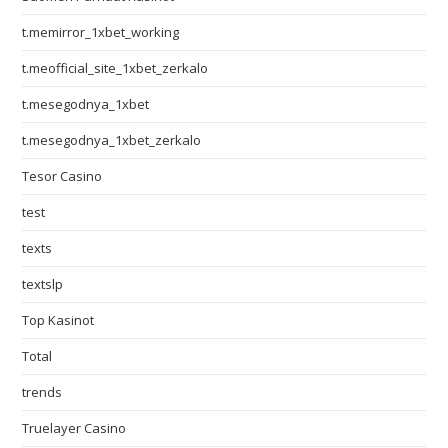
t.memirror_1xbet_working
t.meofficial_site_1xbet_zerkalo
t.mesegodnya_1xbet
t.mesegodnya_1xbet_zerkalo
Tesor Casino
test
texts
textslp
Top Kasinot
Total
trends
Truelayer Casino