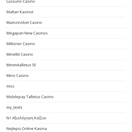
Lussurio Casino
Maltan Kasinot
Mamzinobet Casino
Megapari New Casinos
Millioner Casino
MineBit Casino
Minimitalletus 5E
Mino Casino
misc
Mobilepay Talletus Casino
my_texts
N1 Αξιολόγηση Καζίνο
Nejlepsi Online Kasina