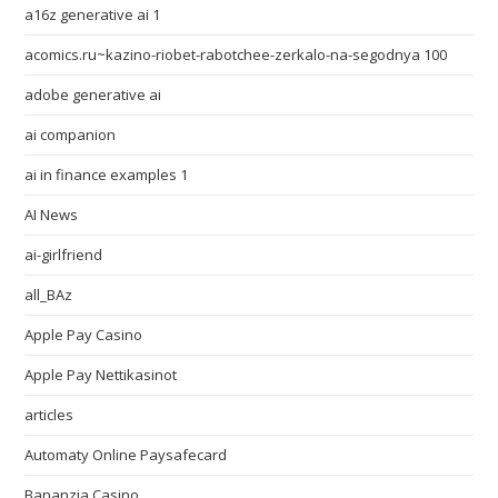
a16z generative ai 1
acomics.ru~kazino-riobet-rabotchee-zerkalo-na-segodnya 100
adobe generative ai
ai companion
ai in finance examples 1
AI News
ai-girlfriend
all_BAz
Apple Pay Casino
Apple Pay Nettikasinot
articles
Automaty Online Paysafecard
Bananzia Casino