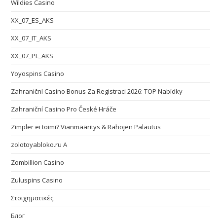
Wildies Casino
XX_07_ES_AKS
XX_07_IT_AKS
XX_07_PL_AKS
Yoyospins Casino
Zahraniční Casino Bonus Za Registraci 2026: TOP Nabídky
Zahraniční Casino Pro České Hráče
Zimpler ei toimi? Vianmääritys & Rahojen Palautus
zolotoyabloko.ru A
Zombillion Casino
Zuluspins Casino
Στοιχηματικές
Блог