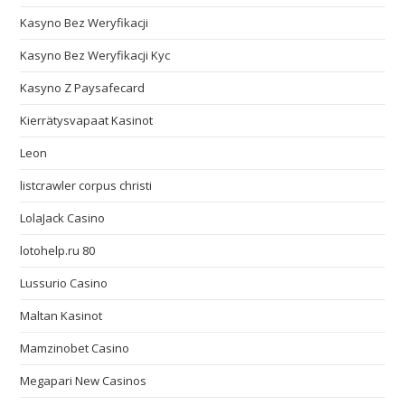
Kasyno Bez Weryfikacji
Kasyno Bez Weryfikacji Kyc
Kasyno Z Paysafecard
Kierrätysvapaat Kasinot
Leon
listcrawler corpus christi
LolaJack Casino
lotohelp.ru 80
Lussurio Casino
Maltan Kasinot
Mamzinobet Casino
Megapari New Casinos