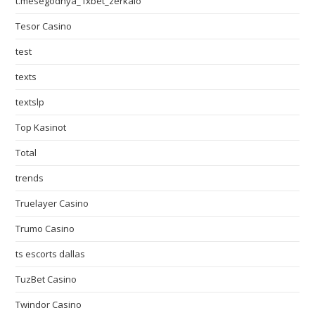
t.mesegodnya_1xbet_zerkalo
Tesor Casino
test
texts
textslp
Top Kasinot
Total
trends
Truelayer Casino
Trumo Casino
ts escorts dallas
TuzBet Casino
Twindor Casino