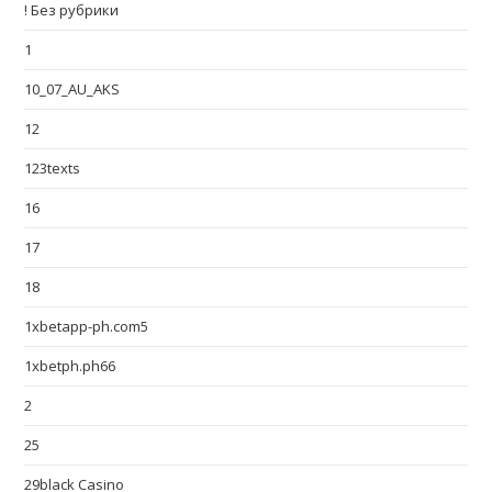
! Без рубрики
1
10_07_AU_AKS
12
123texts
16
17
18
1xbetapp-ph.com5
1xbetph.ph66
2
25
29black Casino