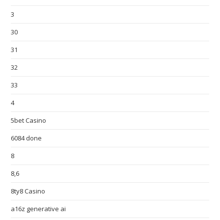
3
30
31
32
33
4
5bet Casino
6084 done
8
8,6
8ty8 Casino
a16z generative ai