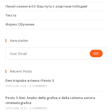
Пинап казино в КЗ: Ваш путь к азартным победам!
Текста
Форекс Обучение
Newsletter
GO
Recent Posts
Den tropiske ø-tema i Pirots 5
29TH JUNE 2026
/
0 COMMENTS
Pirots 5 Slot: Analisi della grafica e della colonna sonora
cinematografica
26TH JUNE 2026
/
0 COMMENTS