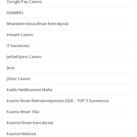
Google Pay Casino
IGAMING
Ilmaiskierroksia Ilman Kierrätystä
Instant Casino
IT Vacancies
JetSetSpins Casino
Jeux
JSlotz Casino
Kaikki Nettikasinot Malta
Kasino Ilman Rekisteröitymistä 2026 – TOP 3 Suomessa
Kasino Ilman Tiliä
Kasinot Ilman Kierrätystä
Kasinot Netissä