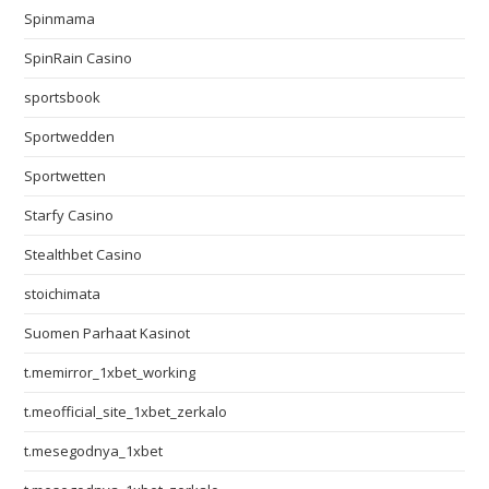
Spinmama
SpinRain Casino
sportsbook
Sportwedden
Sportwetten
Starfy Casino
Stealthbet Casino
stoichimata
Suomen Parhaat Kasinot
t.memirror_1xbet_working
t.meofficial_site_1xbet_zerkalo
t.mesegodnya_1xbet