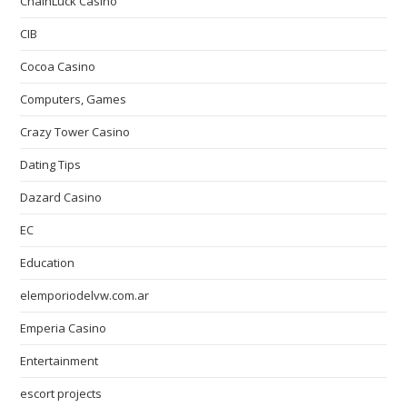
ChainLuck Casino
CIB
Cocoa Casino
Computers, Games
Crazy Tower Сasino
Dating Tips
Dazard Casino
EC
Education
elemporiodelvw.com.ar
Emperia Casino
Entertainment
escort projects