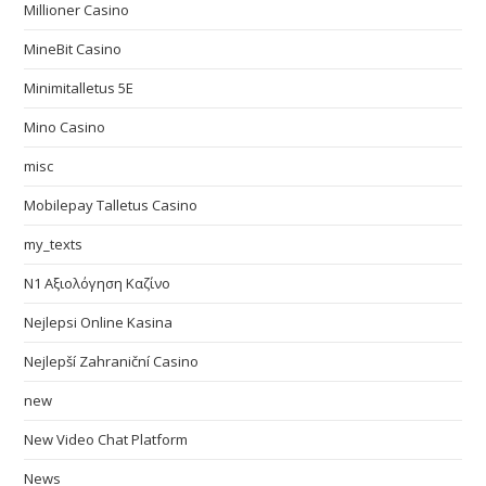
Millioner Casino
MineBit Casino
Minimitalletus 5E
Mino Casino
misc
Mobilepay Talletus Casino
my_texts
N1 Αξιολόγηση Καζίνο
Nejlepsi Online Kasina
Nejlepší Zahraniční Casino
new
New Video Chat Platform
News