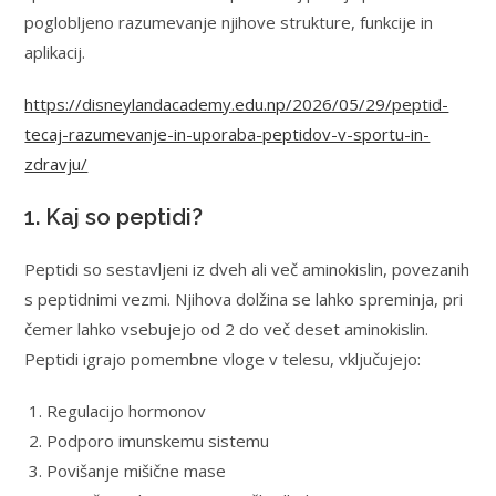
poglobljeno razumevanje njihove strukture, funkcije in
aplikacij.
https://disneylandacademy.edu.np/2026/05/29/peptid-
tecaj-razumevanje-in-uporaba-peptidov-v-sportu-in-
zdravju/
1. Kaj so peptidi?
Peptidi so sestavljeni iz dveh ali več aminokislin, povezanih
s peptidnimi vezmi. Njihova dolžina se lahko spreminja, pri
čemer lahko vsebujejo od 2 do več deset aminokislin.
Peptidi igrajo pomembne vloge v telesu, vključujejo:
Regulacijo hormonov
Podporo imunskemu sistemu
Povišanje mišične mase