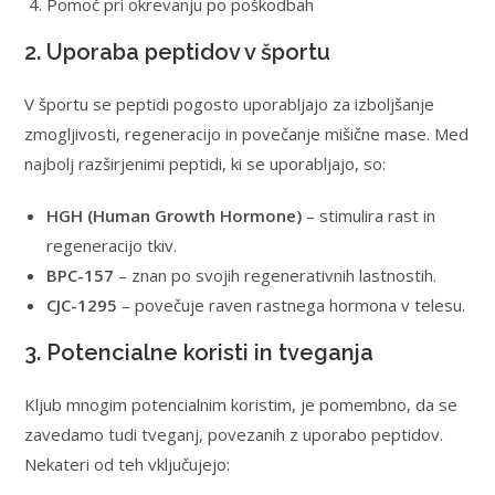
Pomoč pri okrevanju po poškodbah
2. Uporaba peptidov v športu
V športu se peptidi pogosto uporabljajo za izboljšanje
zmogljivosti, regeneracijo in povečanje mišične mase. Med
najbolj razširjenimi peptidi, ki se uporabljajo, so:
HGH (Human Growth Hormone)
– stimulira rast in
regeneracijo tkiv.
BPC-157
– znan po svojih regenerativnih lastnostih.
CJC-1295
– povečuje raven rastnega hormona v telesu.
3. Potencialne koristi in tveganja
Kljub mnogim potencialnim koristim, je pomembno, da se
zavedamo tudi tveganj, povezanih z uporabo peptidov.
Nekateri od teh vključujejo: