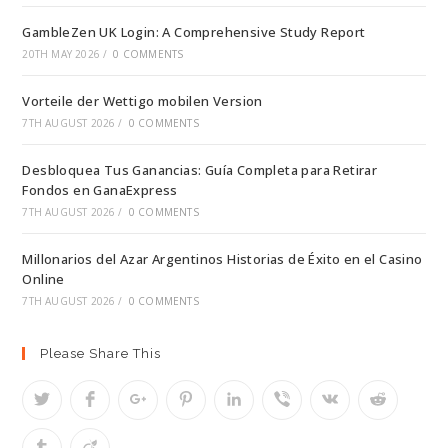
GambleZen UK Login: A Comprehensive Study Report
20TH MAY 2026
/
0 COMMENTS
Vorteile der Wettigo mobilen Version
7TH AUGUST 2026
/
0 COMMENTS
Desbloquea Tus Ganancias: Guía Completa para Retirar
Fondos en GanaExpress
7TH AUGUST 2026
/
0 COMMENTS
Millonarios del Azar Argentinos Historias de Éxito en el Casino
Online
7TH AUGUST 2026
/
0 COMMENTS
Please Share This