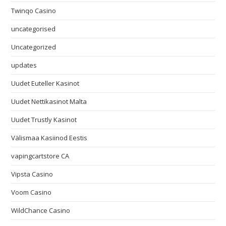
Twinqo Casino
uncategorised
Uncategorized
updates
Uudet Euteller Kasinot
Uudet Nettikasinot Malta
Uudet Trustly Kasinot
Välismaa Kasiinod Eestis
vapingcartstore CA
Vipsta Casino
Voom Casino
WildChance Casino