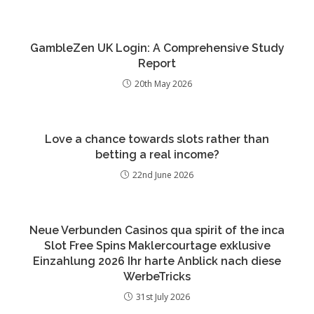
GambleZen UK Login: A Comprehensive Study
Report
20th May 2026
Love a chance towards slots rather than
betting a real income?
22nd June 2026
Neue Verbunden Casinos qua spirit of the inca
Slot Free Spins Maklercourtage exklusive
Einzahlung 2026 Ihr harte Anblick nach diese
WerbeTricks
31st July 2026