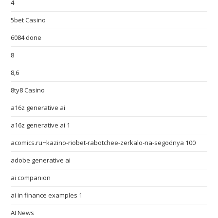
4
5bet Casino
6084 done
8
8,6
8ty8 Casino
a16z generative ai
a16z generative ai 1
acomics.ru~kazino-riobet-rabotchee-zerkalo-na-segodnya 100
adobe generative ai
ai companion
ai in finance examples 1
AI News