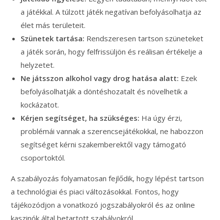
a játékkal. A túlzott játék negatívan befolyásolhatja az
élet más területeit.
Szünetek tartása:
Rendszeresen tartson szüneteket
a játék során, hogy felfrissüljön és reálisan értékelje a
helyzetet.
Ne játsszon alkohol vagy drog hatása alatt:
Ezek
befolyásolhatják a döntéshozatalt és növelhetik a
kockázatot.
Kérjen segítséget, ha szükséges:
Ha úgy érzi,
problémái vannak a szerencsejátékokkal, ne habozzon
segítséget kérni szakemberektől vagy támogató
csoportoktól.
A szabályozás folyamatosan fejlődik, hogy lépést tartson
a technológiai és piaci változásokkal. Fontos, hogy
tájékozódjon a vonatkozó jogszabályokról és az online
kaszinók által betartott szabályokról.