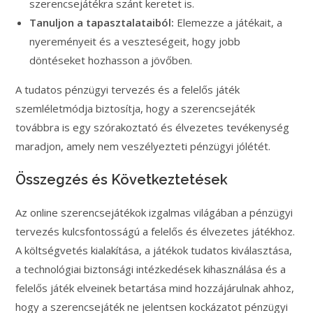
szerencsejátékra szánt keretet is.
Tanuljon a tapasztalataiból:
Elemezze a játékait, a
nyereményeit és a veszteségeit, hogy jobb
döntéseket hozhasson a jövőben.
A tudatos pénzügyi tervezés és a felelős játék
szemléletmódja biztosítja, hogy a szerencsejáték
továbbra is egy szórakoztató és élvezetes tevékenység
maradjon, amely nem veszélyezteti pénzügyi jólétét.
Összegzés és Következtetések
Az online szerencsejátékok izgalmas világában a pénzügyi
tervezés kulcsfontosságú a felelős és élvezetes játékhoz.
A költségvetés kialakítása, a játékok tudatos kiválasztása,
a technológiai biztonsági intézkedések kihasználása és a
felelős játék elveinek betartása mind hozzájárulnak ahhoz,
hogy a szerencsejáték ne jelentsen kockázatot pénzügyi