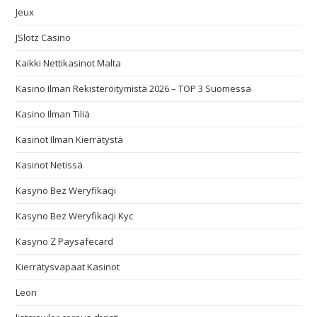
Jeux
JSlotz Casino
Kaikki Nettikasinot Malta
Kasino Ilman Rekisteröitymistä 2026 – TOP 3 Suomessa
Kasino Ilman Tiliä
Kasinot Ilman Kierrätystä
Kasinot Netissä
Kasyno Bez Weryfikacji
Kasyno Bez Weryfikacji Kyc
Kasyno Z Paysafecard
Kierrätysvapaat Kasinot
Leon