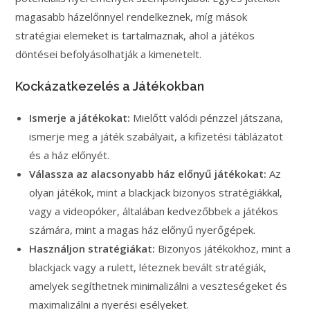
magasabb házelőnnyel rendelkeznek, míg mások
stratégiai elemeket is tartalmaznak, ahol a játékos
döntései befolyásolhatják a kimenetelt.
Kockázatkezelés a Játékokban
Ismerje a játékokat:
Mielőtt valódi pénzzel játszana,
ismerje meg a játék szabályait, a kifizetési táblázatot
és a ház előnyét.
Válassza az alacsonyabb ház előnyű játékokat:
Az
olyan játékok, mint a blackjack bizonyos stratégiákkal,
vagy a videopóker, általában kedvezőbbek a játékos
számára, mint a magas ház előnyű nyerőgépek.
Használjon stratégiákat:
Bizonyos játékokhoz, mint a
blackjack vagy a rulett, léteznek bevált stratégiák,
amelyek segíthetnek minimalizálni a veszteségeket és
maximalizálni a nyerési esélyeket.