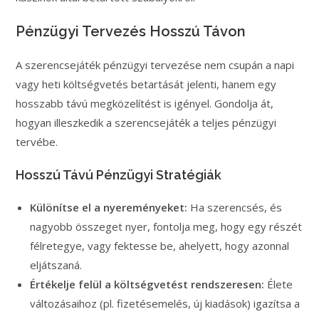
Pénzügyi Tervezés Hosszú Távon
A szerencsejáték pénzügyi tervezése nem csupán a napi
vagy heti költségvetés betartását jelenti, hanem egy
hosszabb távú megközelítést is igényel. Gondolja át,
hogyan illeszkedik a szerencsejáték a teljes pénzügyi
tervébe.
Hosszú Távú Pénzügyi Stratégiák
Különítse el a nyereményeket:
Ha szerencsés, és
nagyobb összeget nyer, fontolja meg, hogy egy részét
félretegye, vagy fektesse be, ahelyett, hogy azonnal
eljátszaná.
Értékelje felül a költségvetést rendszeresen:
Élete
változásaihoz (pl. fizetésemelés, új kiadások) igazítsa a