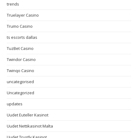
trends
Truelayer Casino
Trumo Casino
ts escorts dallas
TuzBet Casino
Twindor Casino
Twinqo Casino
uncategorised
Uncategorized
updates
Uudet Euteller Kasinot
Uudet Nettikasinot Malta
Uudet Trustly Kasinot