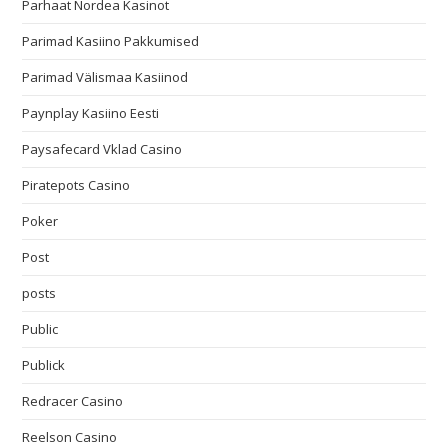
Parhaat Nordea Kasinot
Parimad Kasiino Pakkumised
Parimad Välismaa Kasiinod
Paynplay Kasiino Eesti
Paysafecard Vklad Casino
Piratepots Casino
Poker
Post
posts
Public
Publick
Redracer Casino
Reelson Casino