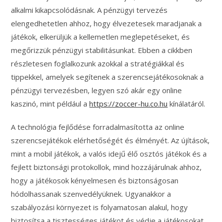
alkalmi kikapcsolódásnak. A pénzügyi tervezés
elengedhetetlen ahhoz, hogy élvezetesek maradjanak a
játékok, elkerüljük a kellemetlen meglepetéseket, és
megőrizzük pénzügyi stabilitásunkat. Ebben a cikkben
részletesen foglalkozunk azokkal a stratégiákkal és
tippekkel, amelyek segítenek a szerencsejátékosoknak a
pénzügyi tervezésben, legyen szó akár egy online
kaszinó, mint például a
https://zoccer-hu.co.hu
kínálatáról.
A technológia fejlődése forradalmasította az online
szerencsejátékok elérhetőségét és élményét. Az újítások,
mint a mobil játékok, a valós idejű élő osztós játékok és a
fejlett biztonsági protokollok, mind hozzájárulnak ahhoz,
hogy a játékosok kényelmesen és biztonságosan
hódolhassanak szenvedélyüknek. Ugyanakkor a
szabályozási környezet is folyamatosan alakul, hogy
biztosítsa a tisztességes játékot és védje a játékosokat.