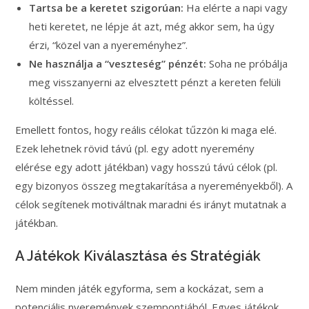
Tartsa be a keretet szigorúan:
Ha elérte a napi vagy
heti keretet, ne lépje át azt, még akkor sem, ha úgy
érzi, “közel van a nyereményhez”.
Ne használja a “veszteség” pénzét:
Soha ne próbálja
meg visszanyerni az elvesztett pénzt a kereten felüli
költéssel.
Emellett fontos, hogy reális célokat tűzzön ki maga elé.
Ezek lehetnek rövid távú (pl. egy adott nyeremény
elérése egy adott játékban) vagy hosszú távú célok (pl.
egy bizonyos összeg megtakarítása a nyereményekből). A
célok segítenek motiváltnak maradni és irányt mutatnak a
játékban.
A Játékok Kiválasztása és Stratégiák
Nem minden játék egyforma, sem a kockázat, sem a
potenciális nyeremények szempontjából. Egyes játékok