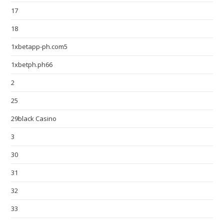
17
18
1xbetapp-ph.com5
1xbetph.ph66
2
25
29black Casino
3
30
31
32
33