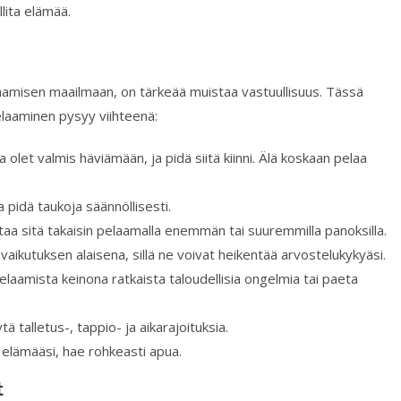
lita elämää.
aamisen maailmaan, on tärkeää muistaa vastuullisuus. Tässä
elaaminen pysyy viihteenä:
olet valmis häviämään, ja pidä siitä kiinni. Älä koskaan pelaa
a pidä taukoja säännöllisesti.
ittaa sitä takaisin pelaamalla enemmän tai suuremmilla panoksilla.
vaikutuksen alaisena, sillä ne voivat heikentää arvostelukykyäsi.
elaamista keinona ratkaista taloudellisia ongelmia tai paeta
ä talletus-, tappio- ja aikarajoituksia.
a elämääsi, hae rohkeasti apua.
t