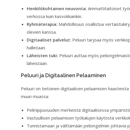
Henkilökohtainen neuvonta:
Ammattitaitoiset työn
verkossa kuin kasvokkainkin.
Ryhmäterapia:
Mahdollisuus osallistua vertaistukir
olevien kanssa.
Digitaaliset palvelut:
Peluuri tarjoaa myös verkkopo
hallintaan.
Läheisten tuki:
Peluuri auttaa myös peliongelmaiste
läheistään.
Peluuri ja Digitaalinen Pelaaminen
Peluuri on tietoinen digitaalisen pelaamisen haasteista 
muun muassa:
Peliriippuvuuden merkeistä digitaalisessa ympärist
Vastuullisen pelaamisen työkalujen käytöstä verkkoka
Tunnistamaan ja välttämään peliongelmiin johtavia p