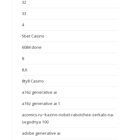
32
33
4
5bet Casino
6084 done
8
8,6
8ty8 Casino
a16z generative ai
a16z generative ai 1
acomics.ru~kazino-riobet-rabotchee-zerkalo-na-
segodnya 100
adobe generative ai