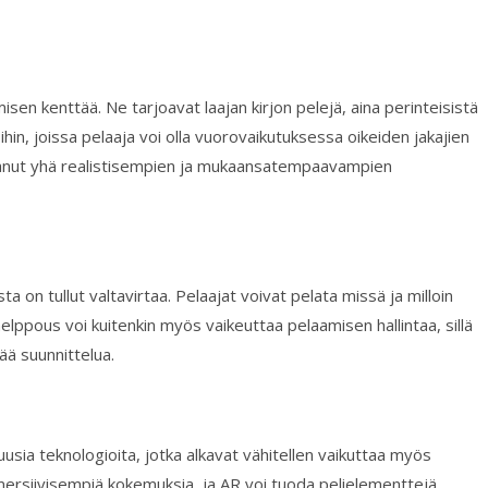
en kenttää. Ne tarjoavat laajan kirjon pelejä, aina perinteisistä
ihin, joissa pelaaja voi olla vuorovaikutuksessa oikeiden jakajien
stanut yhä realistisempien ja mukaansatempaavampien
ta on tullut valtavirtaa. Pelaajat voivat pelata missä ja milloin
elppous voi kuitenkin myös vaikeuttaa pelaamisen hallintaa, sillä
ää suunnittelua.
t uusia teknologioita, jotka alkavat vähitellen vaikuttaa myös
mersiivisempiä kokemuksia, ja AR voi tuoda pelielementtejä