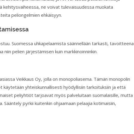
lä kehitysvaiheessa, ne voivat tulevaisuudessa muokata
teita peliongelmien ehkäisyyn.
stamisessa
stuu. Suomessa uhkapelaamista säännellään tarkasti, tavoitteena
aa niin pelien järjestämisen kuin markkinoinninkin.
asiassa Veikkaus Oy, jolla on monopoliasema. Tämän monopolin
äytetään yhteiskunnallisesti hyödyllisiin tarkoituksiin ja että
omaiset peliyhtiöt tarjoavat myös palveluitaan suomalaisille, mutta
a. Sääntely pyrkii kuitenkin ohjaamaan pelaajia kotimaisiin,