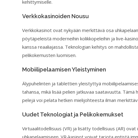
kehittymiselle.
Verkkokasinoiden Nousu
Verkkokasinot ovat nykyään merkittävä osa uhkapelaamis
pöytäpeleistä moderneihin kolikkopeleihin ja live-kasino
kanssa reaaliajassa. Teknologian kehitys on mahdolli
pelikokemusten luomisen.
Mobiilipelaamisen Yleistyminen
Älypuhelinten ja tablettien yleistyttyä mobiilipelaamises
tahansa, mikä lisää pelien jatkuvaa saatavuutta. Tämä h
pelejä voi pelata hetken mielijohteesta ilman merkittäv
Uudet Teknologiat ja Pelikokemukset
Virtuaalitodellisuus (VR) ja lisätty todellisuus (AR) ova
uhkapelaamiseen. VR-kasinot voivat tarjota entistä im