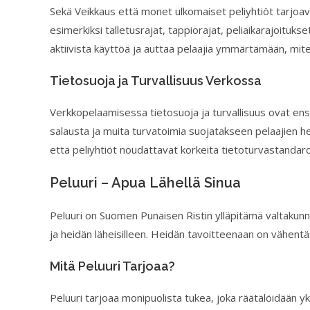
Sekä Veikkaus että monet ulkomaiset peliyhtiöt tarjoavat
esimerkiksi talletusrajat, tappiorajat, peliaikarajoituk
aktiivista käyttöä ja auttaa pelaajia ymmärtämään, mite
Tietosuoja ja Turvallisuus Verkossa
Verkkopelaamisessa tietosuoja ja turvallisuus ovat ens
salausta ja muita turvatoimia suojatakseen pelaajien he
että peliyhtiöt noudattavat korkeita tietoturvastandard
Peluuri – Apua Lähellä Sinua
Peluuri on Suomen Punaisen Ristin ylläpitämä valtakunna
ja heidän läheisilleen. Heidän tavoitteenaan on vähentä
Mitä Peluuri Tarjoaa?
Peluuri tarjoaa monipuolista tukea, joka räätälöidään yksi