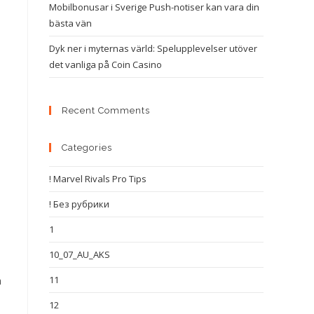
Mobilbonusar i Sverige Push-notiser kan vara din
bästa vän
Dyk ner i myternas värld: Spelupplevelser utöver
det vanliga på Coin Casino
Recent Comments
Categories
! Marvel Rivals Pro Tips
! Без рубрики
1
10_07_AU_AKS
a
11
12