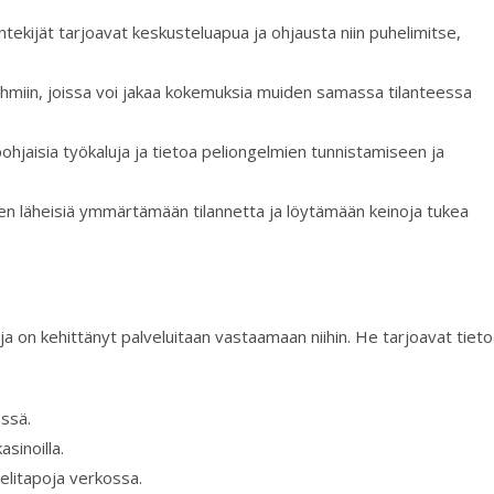
tekijät tarjoavat keskusteluapua ja ohjausta niin puhelimitse,
yhmiin, joissa voi jakaa kokemuksia muiden samassa tilanteessa
hjaisia työkaluja ja tietoa peliongelmien tunnistamiseen ja
n läheisiä ymmärtämään tilannetta ja löytämään keinoja tukea
ja on kehittänyt palveluitaan vastaamaan niihin. He tarjoavat tiet
össä.
sinoilla.
elitapoja verkossa.