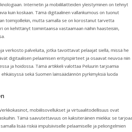
ologiaan. Internetin ja mobiililaitteiden yleistyminen on tehnyt
via kuin koskaan. Tämä digitaalinen vallankumous on tuonut
lan toimijoillekin, mutta samalla se on korostanut tarvetta
luuri on kehittänyt toimintaansa vastaamaan näihin haasteisiin,
sa.
ja verkosto palveluita, jotka tavoittavat pelaajat siellä, missä he
t digitaalisen pelaamisen erityispiirteet ja osaavat neuvoa niin
ssa ja hoidossa. Tämä artikkeli valottaa Peluurin tarjoamia
 ja ehkäisyssä sekä Suomen lainsäädännön pyrkimyksiä luoda
en
erkkokasinot, mobiilisovellukset ja virtuaalitodellisuus ovat
askuihin. Tämä saavutettavuus on kaksiteräinen miekka: se tarjoa
lla lisää riskiä impulsiiviselle pelaamiselle ja peliongelmien