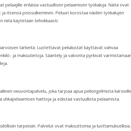
 pelaajille erilaisia vastuullisen pelaamisen työkaluja. Näitä ovat
set ja itsensä poissulkeminen. Peluuri korostaa näiden työkalujen
n niitä käytetään tehokkaasti.
iarvoisen tärkeitä. Luotettavat pelialustat käyttävät vahvaa
nkilö- ja maksutietoja. Sääntely ja valvonta pyrkivät varmistamaa
eja.
llinen neuvontapalvelu, joka tarjoaa apua peliongelmista kärsivill
ä uhkapelaamisen haittoja ja edistää vastuullista pelaamista.
löllisiin tarpeisiin. Palvelut ovat maksuttomia ja luottamuksellisia.