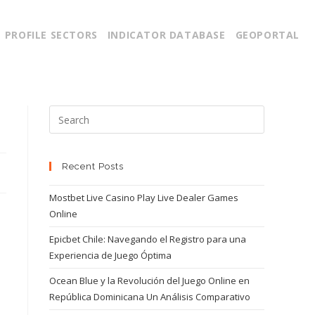
PROFILE SECTORS
INDICATOR DATABASE
GEOPORTAL
Recent Posts
Mostbet Live Casino Play Live Dealer Games
Online
Epicbet Chile: Navegando el Registro para una
Experiencia de Juego Óptima
Ocean Blue y la Revolución del Juego Online en
República Dominicana Un Análisis Comparativo