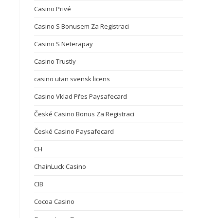
Casino Privé
Casino S Bonusem Za Registraci
Casino S Neterapay
Casino Trustly
casino utan svensk licens
Casino Vklad Přes Paysafecard
České Casino Bonus Za Registraci
České Casino Paysafecard
CH
ChainLuck Casino
CIB
Cocoa Casino