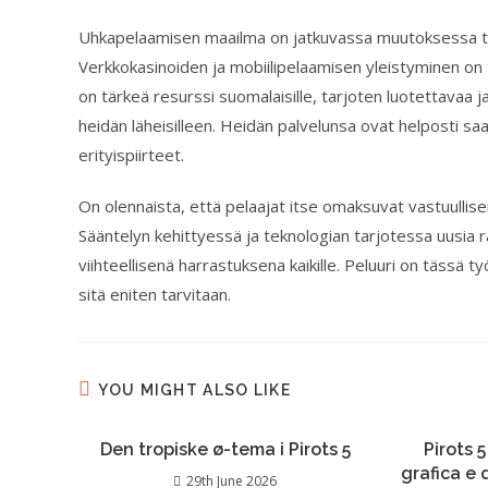
Uhkapelaamisen maailma on jatkuvassa muutoksessa te
Verkkokasinoiden ja mobiilipelaamisen yleistyminen on 
on tärkeä resurssi suomalaisille, tarjoten luotettavaa 
heidän läheisilleen. Heidän palvelunsa ovat helposti s
erityispiirteet.
On olennaista, että pelaajat itse omaksuvat vastuullisen
Sääntelyn kehittyessä ja teknologian tarjotessa uusia ra
viihteellisenä harrastuksena kaikille. Peluuri on tässä t
sitä eniten tarvitaan.
YOU MIGHT ALSO LIKE
Den tropiske ø-tema i Pirots 5
Pirots 5
grafica e
29th June 2026