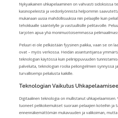
Nykyaikainen uhkapelaaminen on vahvasti sidoksissa tekn
kasinopeleistä ja vedonlyönnistä helpommin saavutetta
mukanaan uusia mahdollisuuksia niin pelaajille kuin pelia
tehokkaalle sääntelylle ja vastuullisille pelitavoille. Pe
tarjoten apua yhä monimuotoisemmassa pelimaailmas
Peluuri ei ole pelkästään fyysinen paikka, vaan se on laa
ovat – myös verkossa. Heidän asiantuntijansa ymmärtävä
teknologian käytössä kuin peliriippuvuuden tunnistamise
palveluita, teknologian roolia peliongelmien synnyssä
turvallisempi pelialusta kaikille.
Teknologian Vaikutus Uhkapelaamise
Digitaalinen teknologia on mullistanut uhkapelaamisen. V
tuoneet pelikokemukset suoraan pelaajien koteihin ja t
ennennäkemättömän mukavuuden ja valikoiman, mutta sama